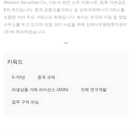
Western Securities Co., Ltd.의 완전 소유 자회사로, 등록 자본금은
8억 위안입니다. 중국 금융선물거래소 및 상해국제에너지거래소를
포함한 여러 주요 거래소의 회원입니다. 회사는 전국에 지점 및 영업
사무소를 두고 있으며 위험 관리 사업을 위해 상해서부용탕투자관리
(주)에 투자하였습니다.
회사는 전국적으로 Western Securities와 혁신 및 IB 사업에 협력하
고 있습니다. 핵심 경쟁력을 강화하고 경제적으로 발전된 지역에서
사업을 확대하며 국내 금융 시장과 일치하는 통합된 연구 및 서비스
시스템을 개발하여 고객 가치를 극대화하고 있습니다.
키워드
장단점
WESTERN 합법인가요?
5-10년
중국 규제
중
네. WESTERN은 현재 미래 라이센스(No.0160)를 보유하고 있는
국 금융선물거래소
파생상품 거래 라이선스 (AGN)
에 의해 규제를 받고 있습니다.
자체 연구개발
WESTERN에서 무엇을 거래할 수 있나요?
업무 구역 의심
WESTERN은 미래 거래를 주요 사업으로 제공합니다. 해외 트레이
더를 위한 구체적인 미래 제품으로는 원유, TSR 20, LSFO (저황유),
본딩 구리, 철광석, 야자유, PTA (폴리에틸렌 테레프탈레이트) 및 설