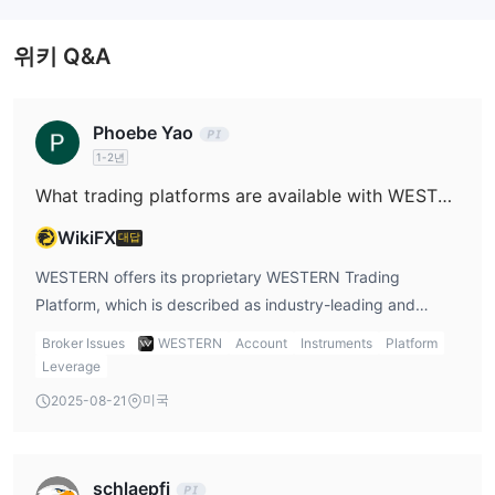
탕이 포함됩니다.
거래 플랫폼
위키 Q&A
WESTERN은 산업 선도적인 성능, 세계 시장과 동기화되며 다양한
종류의 전문 고객들에게 전체 시장 및 전 시간 거래 요구 사항을 강
Phoebe Yao
조하는 거래 플랫폼으로 광고합니다.
1-2년
What trading platforms are available with WESTERN?
WikiFX
대답
WESTERN offers its proprietary WESTERN Trading
Platform, which is described as industry-leading and
synchronous with global markets. The platform is
Broker Issues
WESTERN
Account
Instruments
Platform
designed to meet the full-time and full-market
Leverage
requirements of professional futures traders. It supports
미국
2025-08-21
both desktop and mobile access, making it suitable for
traders who prefer flexibility. The [Western Review]
highlights that the platform’s specialized features are ideal
schlaepfi