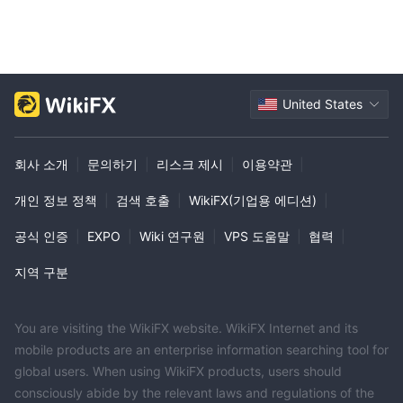
United States
회사 소개
|
문의하기
|
리스크 제시
|
이용약관
|
개인 정보 정책
|
검색 호출
|
WikiFX(기업용 에디션)
|
공식 인증
|
EXPO
|
Wiki 연구원
|
VPS 도움말
|
협력
|
지역 구분
You are visiting the WikiFX website. WikiFX Internet and its
mobile products are an enterprise information searching tool for
global users. When using WikiFX products, users should
consciously abide by the relevant laws and regulations of the