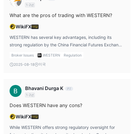
for futures trading but notes that its functionality may not
1-2년
be as extensive for traders seeking a more versatile
What are the pros of trading with WESTERN?
platform that includes forex or stock trading.
WikiFX
대답
WESTERN has several key advantages, including its
strong regulation by the China Financial Futures Exchange
(CFFEX), which ensures that the platform adheres to
Broker Issues
WESTERN
Regulation
financial standards for futures trading. The company also
미국
2025-08-18
has an established history since its founding in 2008,
providing traders with confidence in its operational
stability. WESTERN offers access to various futures
Bhavani Durga K
products like crude oil, iron ore, and sugar, and the
1-2년
platform is designed for professional futures traders.
According to [Western Review], the platform’s strength lies
Does WESTERN have any cons?
in its efficient futures trading services, though traders
WikiFX
대답
should be aware of its limited product offerings.
While WESTERN offers strong regulatory oversight for