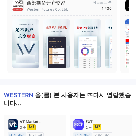
西部期货开户交易
다운로드 수
1,430
Western Futures Co. Ltd.
WESTERN
을(를) 본 사용자는 또다시 열람했습
니다...
VT Markets
FXT
8.68
8.67
점수
점수
ECN 계정
10-15년
ECN 계정
20년 이상