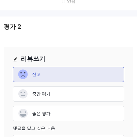
더 없음
confirmed with the broker. It is recommended to contact
customer support to inquire about the account options
and find out if there are any specific accounts for
professional or institutional traders.
평가
2
리뷰쓰기
신고
중간 평가
좋은 평가
댓글을 달고 싶은 내용