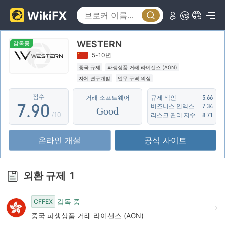
2
4
3
5
WESTERN
4
6
감독중
5-10년
5
7
중국 규제
파생상품 거래 라이선스 (AGN)
자체 연구개발
업무 구역 의심
6
8
점수
거래 소프트웨어
규제 색인
5.66
7
.
9
0
비즈니스 인덱스
7.34
Good
/10
리스크 관리 지수
8.71
8
1
온라인 개설
공식 사이트
9
2
3
외환 규제
1
4
감독 중
CFFEX
5
중국 파생상품 거래 라이선스 (AGN)