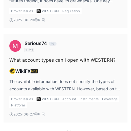
futures trading, it does have its drawbacks. One key
disadvantage is its limited product range, as it only
Broker Issues
WESTERN
Regulation
supports futures trading and lacks options for forex,
미국
2025-06-29
bonds, stocks, or ETFs. This may not be ideal for traders
looking for a more diverse range of markets to invest in.
Additionally, [Western Review] points out that the
Serious74
platform’s lack of a demo account can be a barrier for
1-2년
beginners who wish to familiarize themselves with the
platform before committing real capital. Furthermore, the
What account types can I open with WESTERN?
transparency of certain operational aspects, such as fees,
WikiFX
대답
is not clearly outlined, which may cause confusion for
traders.
The available information does not specify the types of
accounts available with WESTERN. However, based on the
platform's focus on futures trading, it is likely that there
Broker Issues
WESTERN
Account
Instruments
Leverage
are account types tailored for futures traders. [Western
Platform
Review] suggests that, given the platform’s specialized
미국
2025-06-27
services, there may be standard accounts for futures
traders, but further details on the account types should be