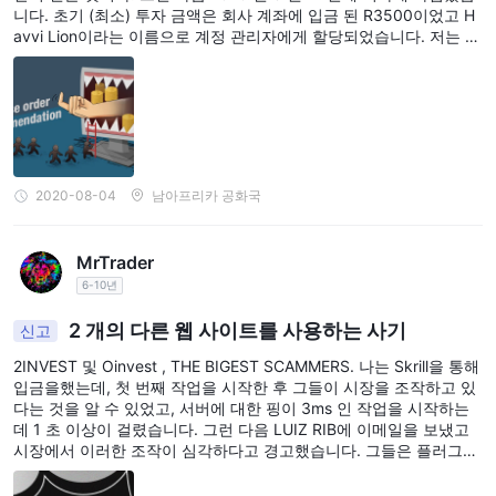
니다. 초기 (최소) 투자 금액은 회사 계좌에 입금 된 R3500이었고 H
암호화폐:
-
암호화폐는 보안을 위해 암호화를 사용하며 중앙 관리
avvi Lion이라는 이름으로 계정 관리자에게 할당되었습니다. 저는 H
기관과 독립적으로 운영되는 디지털 또는 가상 통화입니다. 인기 있
avvi의 리더십과 거래를 시작했습니다. 초기 거래는 소량으로 이루어
는 암호화폐로는 비트코인, 이더리움, 리플 등이 있습니다.
졌으며 이로 인해 소량의 수익이 발생했습니다. 그녀는 더 큰 수익을
내기 위해 R25000을 투자 할 것을 제안했습니다. 나는 금액 (R2500
계정 유형
0)을 계좌로 이체하고 그녀의 지도력과 함께 거래를 시작했습니다.
며칠 후 나는 투자 한 모든 돈을 잃었다 (R28500). 그런 다음 계정을
실버, 골드 및
Oinvest은 세 가지 라이브 계정 유형을 제공합니다:
보호하고 잃어버린 모든 것을 복구하기 위해 R50000을 더 많이 입
플래티넘
최소 입금액은 $250
. 계정을 열려면
입니다.
금하라고 조언했습니다. 지식과 경험이 부족하여 그녀는 상황을 이용
2020-08-04
남아프리카 공화국
하고 시장에 잃을 때마다 더 많은 금액을 입금하도록 나를 조작했습
니다. 무언가 잘못되거나 나의 호의에 반할 때마다 그녀는 그것이 내
- 실버 계정:
잘못이라고 비난하고 주장 할 것입니다. 그녀는 나를 사기 위해 내 자
이것은 Oinvest에서 제공하는 기본 계정 유형입니다.
MrTrader
신의 감정을 사용했습니다. 그 이후로 R471 000을 잃어 버렸습니다.
Oinvest 거래 플랫폼 및 외환, 상품, 지수 및 암호화폐와 같은 다양한
6-10년
그녀는 제가 여전히 거래에 남은 자금을 보호하기 위해 은행 대출을
받도록 강요했습니다.
금융 상품에 액세스를 제공합니다.
2 개의 다른 웹 사이트를 사용하는 사기
신고
기본 고객 지원 서비스를 제공합니다.
2INVEST 및 Oinvest , THE BIGEST SCAMMERS. 나는 Skrill을 통해
입금을했는데, 첫 번째 작업을 시작한 후 그들이 시장을 조작하고 있
- 골드 계정:
다는 것을 알 수 있었고, 서버에 대한 핑이 3ms 인 작업을 시작하는
골드 계정은 더 고급 기능과 혜택을 원하는 트레이더를 위해 설계되
데 1 초 이상이 걸렸습니다. 그런 다음 LUIZ RIB에 이메일을 보냈고
었습니다.
시장에서 이러한 조작이 심각하다고 경고했습니다. 그들은 플러그인
을 사용하고, 가격과 운영을 조작하고, 곧 나는 인출을 요청했고, 그
우선 고객 지원 서비스를 제공합니다.
들은 SKRILL을 통해 만들어진 자금을 인출하기 위해 은행 편지를 요