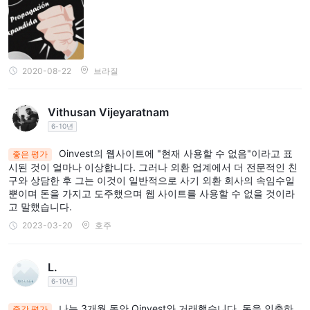
청했습니다. 인출 정책은 물론 웹 사이트와 AML 정책에서도 동일한
- 플래티넘 계정:
입금 방식으로 자금이 반환되는 경향이있다. 고객을 이용하려는 사기
플래티넘 계정은 Oinvest에서 제공하는 최고 계층의 계정 유형으로,
중개인. 다소 전문적인 것 외에도. 나는 개인적인 이유로 전화를받을
수없고 (방금 말할 수없는 수술을 받았음) 계속해서 전화를 걸었다 고
숙련된 트레이더나 더 큰 거래 자본을 가진 사람들을 대상으로 합니
반복적으로 알렸고, 내 인생에서 본 최악의 브로커. FSA의 규제를 받
다.
2020-08-22
브라질
아 이미 모든 문서와 증거를 규제 기관에 보냈습니다. 이제 규제를 잃
개인 지원을 포함한 가장 포괄적인 기능과 혜택을 제공하며, 계정 관
을 위험을 감수하고 500 달러에 매우 큰 벌금을 물게됩니다. 정말, 2I
nvest / Oinvest Skrill을 통해 보증금을 영원히 반환하지 않으면 법정
리자로부터 맞춤형 지원, 독점 시장 분석 및 맞춤형 거래 전략을 제
Vithusan Vijeyaratnam
에 가야합니다.
공합니다.
6-10년
레버리지
Oinvest의 웹사이트에 "현재 사용할 수 없음"이라고 표
좋은 평가
시된 것이 얼마나 이상합니다. 그러나 외환 업계에서 더 전문적인 친
Oinvest는 다양한 종류의 계정에서 다양한 레버리지 수준을 제공하
구와 상담한 후 그는 이것이 일반적으로 사기 외환 회사의 속임수일
여 트레이더들의 다양한 요구 및 위험 선호도를 수용합니다.
뿐이며 돈을 가지고 도주했으며 웹 사이트를 사용할 수 없을 것이라
표준 계정
에서는 FX 거래에 대해 최대 1:200의 레버리지를 이용할
고 말했습니다.
수 있으며, 금 및 은(금속), 지수 및 상품에 대해서는 최대 1:50의 레
2023-03-20
호주
버리지를 이용할 수 있으며, 주식/자산에 대해서는 최대 1:20의 레버
리지를 이용할 수 있습니다.
L.
골드 계정
더 높은 레버리지를 찾는 사람들을 위해
은 FX 거래에 대
6-10년
해 최대 1:400의 레버리지를 제공하며, 금 및 은(금속), 지수 및 상품
나는 3개월 동안 Qinvest와 거래했습니다. 돈을 인출하
중간 평가