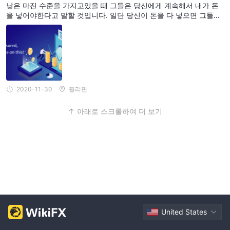
낮은 마진 수준을 가지고있을 때 그들은 당신에게 계속해서 내가 돈
사용하여 시장을 분석할 수 있는 광범위한 차트 기능입니다. 이를 통
을 넣어야한다고 말할 것입니다. 일단 당신이 돈을 다 넣으면 그들은
해 트레이더들은 시장 트렌드, 패턴 및 신호에 기반한 판단력을 갖게
"좋아, 나중에 전화 할게요"하고 당신이 잃게 될 것에 대해 망설이지
않을 것입니다.
됩니다.
또한, MT4는 전문가 자문(EAs) 기능을 통해 자동 거래를 지원하여
트레이더가 미리 정의된 기준에 따라 자동으로 거래 전략을 자동화
하고 거래를 실행할 수 있게 합니다. 이 기능은 특히 수동 개입 없이
시장 기회를 활용하고자 하는 트레이더들에게 매우 유익합니다.
2020-11-30
필리핀
위키FX에서의 사용자 노출
아래로 스크롤하여 더 보기
인출 문제 및 사기 활동
저희 웹사이트에서 제공되는
사례에 대한
보고서를 꼭 확인해주시기 바랍니다. 트레이더들은 제공된 정보를
주의 깊게 검토하고 규제되지 않은 플랫폼에서 거래하는 데 연결된
잠재적 위험을 인지해야 합니다. 거래 활동을 시작하기 전에 관련 정
보에 접근하기 위해 저희 플랫폼을 방문하는 것을 권장합니다. 부도
덕한 중개업자를 만나거나 그들의 행위 피해자가 되었을 경우, 노출
섹션을 통해 저희에게 알려주시기 바랍니다. 귀하의 협조는 매우 소
United States
중하며, 전문가 팀은 문제 해결에 도움을 줄 것입니다.