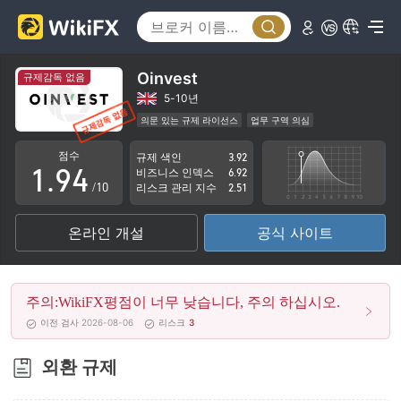
4
5
0
6
1
Oinvest
규제감독 없음
7
2
5-10년
의문 있는 규제 라이선스
업무 구역 의심
0
8
3
잠재적 위험성이 높음
점수
규제 색인
3.92
1
.
9
4
비즈니스 인덱스
6.92
/10
리스크 관리 지수
2.51
2
5
온라인 개설
공식 사이트
3
6
4
7
주의:WikiFX평점이 너무 낮습니다, 주의 하십시오.
5
8
이전 검사 2026-08-06
리스크
3
6
9
외환 규제
7