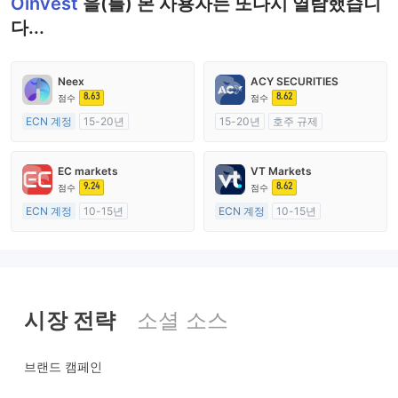
Oinvest
을(를) 본 사용자는 또다시 열람했습니
다...
Neex
ACY SECURITIES
8.63
8.62
점수
점수
ECN 계정
15-20년
15-20년
호주 규제
호주 규제
외환 거래 라이선스 (MM)
외환 거래 라이선스 (MM)
마스터 레이블 MT4
EC markets
VT Markets
마스터 레이블 MT4
9.24
8.62
점수
점수
ECN 계정
10-15년
ECN 계정
10-15년
호주 규제
호주 규제
외환 거래 라이선스 (MM)
외환 거래 라이선스 (MM)
마스터 레이블 MT4
마스터 레이블 MT4
시장 전략
소셜 소스