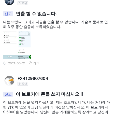
6-10년
PLATINUM 계정
최고 수준인
에서는 스프레드를 더 줄여 트레이
더들에게 플랫폼에서 제공되는 가장 타이트한 가격을 제공합니다.
인출 할 수 없습니다.
신고
EUR/USD의 스프레드가 0.7픽셀로 낮아지면서 PLATINUM 계정에
나는 속았다. 그리고 자금을 인출 할 수 없습니다. 기술적 문제로 인
서 운영되는 트레이더들은 Oinvest가 제공하는 가장 경쟁력 있는 거
해 3 주 동안 출금이 보류되었습니다.
래 조건을 누릴 수 있습니다. 스프레드에 대한 계층적 접근은
Oinvest의 다양한 거래 요구 사항과 선호도에 맞는 서비스 수준을
제공하기 위한 의지를 반영합니다.
웹 사이트가 없어 구체적인 세부 정보를 알
수수료에 대해서는
수 없습니다.
여기서 구체적인 정보가 부족하지만, Oinvest를 고려
하는 트레이더들은 거래 활동에 대한 정보를 얻기 위해 수수료 구조
2021-05-21
태국
및 관련 수수료에 대해 문의해야 합니다.
FX4129607604
거래 플랫폼
6-10년
인기 있는 MetaTrader 4 (MT4) 거래 플랫폼
Oinvest는
을 제
이 브로커에 돈을 쓰지 마십시오 !!
공하여 사용자 친화적 인 인터페이스와 포괄적인 기능 세트로 유명
신고
합니다. MT4는 다재다능하고 사용자 정의 가능한 거래 경험을 제공
이 브로커에 돈을 넣지 마십시오. 저는 초보자입니다. 나는 거래에 대
하여 초보자와 숙련된 트레이더 모두를 위한 서비스를 제공합니다.
한 경험이 없으며 그냥 당신에게 이것을 말하십시오. 이 브로커에서
$ 5000을 잃었습니다. 당신이 많은 거래를하도록 장려하고 당신이
MT4 플랫폼의 주요 장점 중 하나는 다양한 기술 지표와 차트 도구를