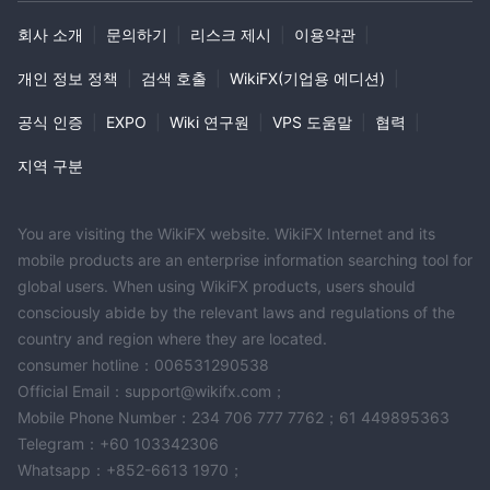
고객 서비스
회사 소개
|
문의하기
|
리스크 제시
|
이용약관
|
고객은 아래 제공된 정보를 사용하여 고객 서비스 라인에 연락할 수
있습니다:
개인 정보 정책
|
검색 호출
|
WikiFX(기업용 에디션)
|
전화번호
: +44 2035196460/ +66 23284742/ +7 4950494260
공식 인증
|
EXPO
|
Wiki 연구원
|
VPS 도움말
|
협력
|
Email
: Support@oinvest.com, Docs@oinvest.com,
support@oinvest.com
지역 구분
결론
Oinvest는 인기있는 MT4 플랫폼을 사용하여 유연한 레버리지와 같
You are visiting the WikiFX website. WikiFX Internet and its
은 다양한 시장 기구 및 매력적인 거래 조건을 갖춘 온라인 거래 플
mobile products are an enterprise information searching tool for
랫폼으로 나타납니다. 그러나 합법적인 외환 라이센스가 없고 사기
global users. When using WikiFX products, users should
consciously abide by the relevant laws and regulations of the
및 인출 문제에 대한 보고서가 있어 신뢰성과 신뢰성에 대한 중요한
country and region where they are located.
우려를 제기합니다. 웹 사이트에 대한 접근 문제는 이러한 우려를 더
consumer hotline：006531290538
욱 증폭시킵니다.
Official Email：support@wikifx.com；
자주 묻는 질문 (FAQs)
위험 경고
Mobile Phone Number：234 706 777 7762；61 449895363
Telegram：+60 103342306
온라인 거래는 상당한 위험을 수반하며 투자한 자본을 모두 잃을 수
Whatsapp：+852-6613 1970；
있습니다. 모든 거래자나 투자자에게 적합한 것은 아닙니다. 위험 요