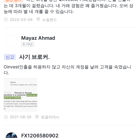
에 대해 1:100, 주식/자산에 대해 1:40의 레버리지를 제공합니다. 이
는 데 3개월이 걸렸습니다. 내 거래 경험은 꽤 즐거웠습니다. 오버 성
증가된 레버리지는 잠재적인 수익을 더욱 증폭시키지만, 거래와 관
능에 따라 별 네 개를 줄 수 있습니다.
련된 위험도 증가시킵니다.
2023-03-06
뉴질랜드
플래티넘 계정
은 Oinvest의 제공물 중에서 가장 높은 레버리지를
제공합니다. FX 거래의 레버리지는 최대 1:400, 금 및 은(금속) 및
Mayaz Ahmad
지수 및 상품의 경우 1:125, 주식/자산의 경우 1:50까지 제공됩니다.
6-10년
이러한 레버리지 수준은 거래자들에게 더 큰 잠재적인 수익을 제공
하지만 시장 변동성에 노출되어 신중한 리스크 관리를 요구합니다.
사기 브로커.
신고
스프레드 및 수수료
Oinvest인출을 허용하지 않고 자신의 계정을 날려 고객을 속였습니
다.
Oinvest는 이러한 계정 간에 스프레드를 다르게 설정합니다.
실버 계정
의 경우, Oinvest은 EUR/USD에 대해 2.2포인트,
GBP/USD에 대해 2.8포인트와 같은 스프레드를 제공하며, 금 및 원
유와 같은 다른 통화 쌍 및 상품에 대해서도 동일하게 제공합니다.
골드 계정
으로 이동하면, Oinvest은 실버 계정과 비교하여 스프레
드를 좁히며, 트레이더에게 더 유리한 조건을 제공할 수 있습니다.
2021-06-29
방글라데시
예를 들어, EUR/USD의 스프레드가 1.3픽으로 감소하여, 이 계정 계
층에서 활동하는 트레이더들에게는 거래 비용이 낮아질 수 있습니
FX1206580902
다.