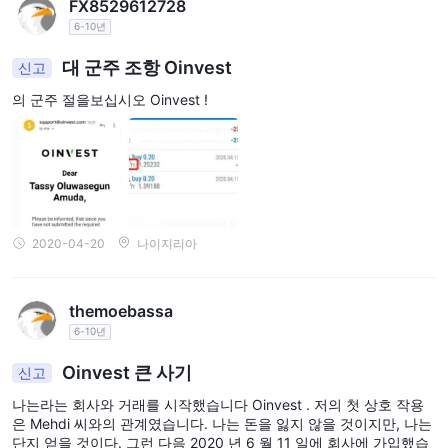
FX8529612728
시장 기구
6-10년
Oinvest은 통화 쌍, 지수, 상품, 귀금속, 주식 및 주식을 포함한 다양
한 거래 도구를 제공합니다.
대 군주 조항 Oinvest
신고
통화 쌍
-
: 통화 쌍 거래는 두 통화 간의 환율에 대한 투기를 포함합
의 군주 절을보십시오 Oinvest !
니다. 이 시장은 세계에서 가장 큰 금융 시장인 외환 시장으로 알려
져 있습니다.
상품
-
: 상품에는 석유, 금, 은, 농산물 등과 같은 물리적 상품이 포함
됩니다. 상품 거래를 통해 투자자는 이러한 필수 원자재의 가격 변동
에 대한 추측을 할 수 있습니다.
귀금속
-
: 금, 은, 백금, 팔라듐과 같은 귀금속은 종종 안전자산으로
2020-04-20
나이지리아
간주됩니다. 그들은 인플레이션과 경제 불확실성에 대한 헤지로 작
용할 수 있습니다.
themoebassa
지수:
-
지수는 특정 시장이나 부문의 성과를 측정하는 주식이나 다
6-10년
른 자산의 바구니를 나타냅니다. 지수 거래를 통해 투자자는 개별 주
식에 투자하지 않고도 보다 넓은 시장 움직임에 노출될 수 있습니다.
Oinvest 큰 사기
신고
주식 및 주식
-
: 주식 및 주식 거래는 공개 상장 기업의 소유 지분을
나는라는 회사와 거래를 시작했습니다 Oinvest . 저의 첫 상호 작용
사고 판매하는 것을 포함합니다. 주식 거래는 주가 변동 및 배당 수
은 Mehdi 씨와의 관계였습니다. 나는 돈을 잃지 않을 것이지만, 나는
입을 통해 자본 가치 증가 기회를 제공할 수 있습니다.
단지 얻을 것이다. 그런 다음 2020 년 6 월 11 일에 회사에 가입했습