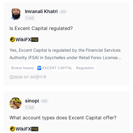
레버리지
1:150
Excent Capital은 이 플랫폼에서 최대
Imranali Khatri
의 레버리지를 제공합
니다.
1-2년
Is Excent Capital regulated?
수수료
WikiFX
Excent Capital은 각 자산 유형 및 다양한 통화 쌍에 대한 스프레드
대답
를 투명하게 분해하여 제공합니다. 예를 들어, 외환 범주에서
Yes, Excent Capital is regulated by the Financial Services
1.1 픽
EUR/USD 스프레드는
입니다. 수수료 측면에서 Excent
Authority (FSA) in Seychelles under Retail Forex License
수수료 없는
Capital은 투명성과 공정성을 우선시한다고 주장하며
(SD137).
Broker Issues
EXCENT CAPITAL
Regulation
거래 경험을 제공합니다.
미국
2025-07-30
거래 플랫폼
Excent Capital은 100% 자체 플랫폼을 제공한다고 주장합니다. 맞
춤형 거래 경험, 고속 성능, 보안 및 규정 준수, 그리고 신속한 지원과
sinopi
같은 기능을 갖추고 있다고 합니다.
1-2년
What account types does Excent Capital offer?
입출금
Excent Capital의 트레이더들은 두 가지 결제 옵션에 액세스할 수
WikiFX
대답