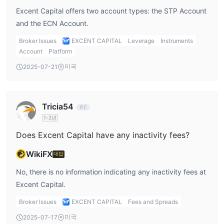
있습니다:
Excent Capital offers two account types: the STP Account
신용카드/직불카드:
즉시 입금을 위해 주요 신용카드 또는 직불카
and the ECN Account.
드를 사용하십시오.
은행 송금:
Broker Issues
EXCENT CAPITAL
Leverage
Instruments
Equals Money: 국내 은행에서 Excent Capital의 관리은행인 영국
Account
Platform
런던의 은행으로 자금을 직접 이체합니다.
미국
2025-07-21
지역 결제 파트너: 국제 송금이 익숙하지 않은 경우 편리한 지역 거
래를 위해 신뢰할 수 있는 지역 결제 대행사를 이용하십시오.
Tricia54
1-2년
Does Excent Capital have any inactivity fees?
WikiFX
대답
No, there is no information indicating any inactivity fees at
Excent Capital.
Broker Issues
EXCENT CAPITAL
Fees and Spreads
미국
2025-07-17