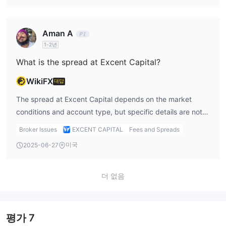
Aman A
1-2년
What is the spread at Excent Capital?
WikiFX
대답
The spread at Excent Capital depends on the market
conditions and account type, but specific details are not
provided.
Broker Issues
EXCENT CAPITAL
Fees and Spreads
미국
2025-06-27
더 없음
평가
7