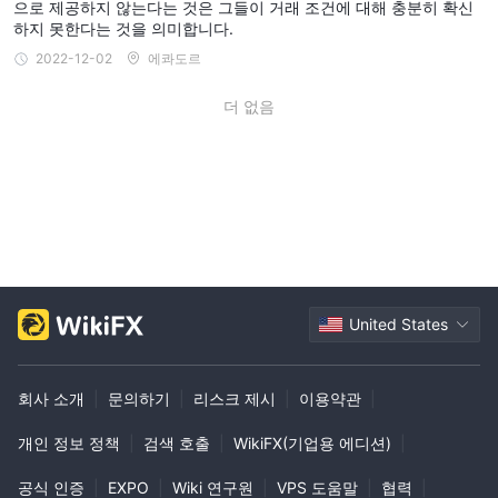
으로 제공하지 않는다는 것은 그들이 거래 조건에 대해 충분히 확신
하지 못한다는 것을 의미합니다.
2022-12-02
에콰도르
더 없음
United States
회사 소개
|
문의하기
|
리스크 제시
|
이용약관
|
개인 정보 정책
|
검색 호출
|
WikiFX(기업용 에디션)
|
공식 인증
|
EXPO
|
Wiki 연구원
|
VPS 도움말
|
협력
|