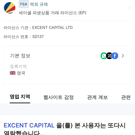
역외 규제
FSA
8
세이셸 파생상품 거래 라이선스 (EP)
9
라이선스 기관：EXCENT CAPITAL LTD
라이선스 번호：SD137
기본 정보
등록지역
영국
운영 기간
5-10년
영업 지역
웹사이트 감정
관계 계보
관련 
회사 전체 이름
Excent Capital Ltd
EXCENT CAPITAL
을(를) 본 사용자는 또다시
열람했습니다...