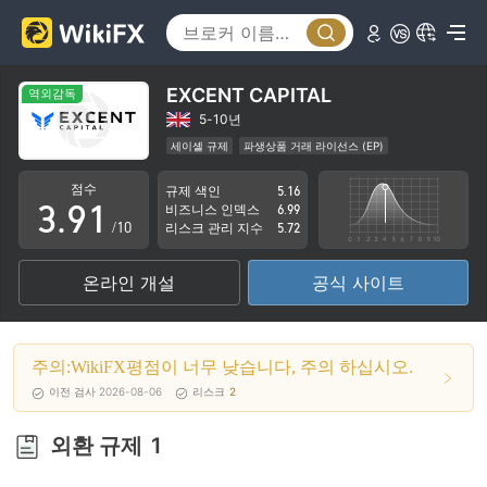
4
5
0
6
EXCENT CAPITAL
역외감독
1
7
5-10년
세이셸 규제
파생상품 거래 라이선스 (EP)
2
8
0
업무 구역 의심
중급 잠재 위험
역외 규제
점수
규제 색인
5.16
3
.
9
1
비즈니스 인덱스
6.99
/10
리스크 관리 지수
5.72
4
2
온라인 개설
공식 사이트
5
3
6
4
주의:WikiFX평점이 너무 낮습니다, 주의 하십시오.
7
5
이전 검사 2026-08-06
리스크
2
8
6
외환 규제
1
9
7