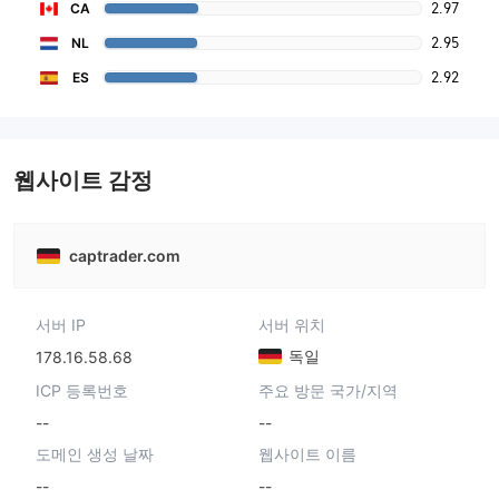
2.97
CA
2.95
NL
2.92
ES
웹사이트 감정
captrader.com
서버 IP
서버 위치
독일
178.16.58.68
ICP 등록번호
주요 방문 국가/지역
--
--
도메인 생성 날짜
웹사이트 이름
--
--