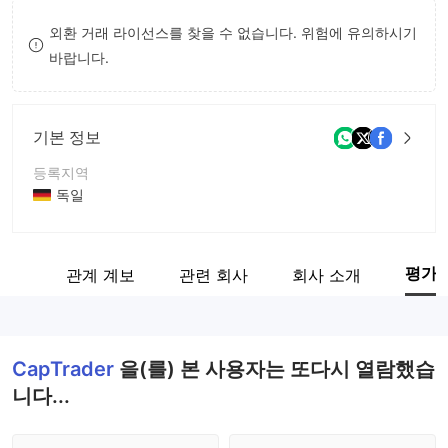
9
7
외환 거래 라이선스를 찾을 수 없습니다. 위험에 유의하시기
바랍니다.
8
9
기본 정보
등록지역
독일
운영 기간
5-10년
평가
감정
관계 계보
관련 회사
회사 소개
회사 전체 이름
CapTrader
CapTrader
을(를) 본 사용자는 또다시 열람했습
니다...