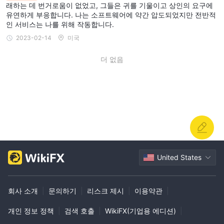
나입니다.
래하는 데 번거로움이 없었고, 그들은 귀를 기울이고 상인의 요구에
거래 플랫폼 사용 가능
유연하게 부응합니다. 나는 소프트웨어에 약간 압도되었지만 전반적
인 서비스는 나를 위해 작동합니다.
브로커 회사가 거래를 수행하기 위해 고객에게 제공하는 플랫폼이라
2023-02-14
미국
고도 하는 외환 거래 소프트웨어는 고객이 외환 거래는 물론 주식,
주식 지수, 귀금속 및 암호 화폐.
더 없음
일부 회사는 자체 독점 플랫폼을 제공하는 반면 다른 회사는 잘 알려
진 플랫폼을 선호합니다. 선택할 수 있는 경우 거래자는 자신이 거래
하고 싶은 것을 염두에 두어야 합니다.
CapTrader트레이더가 사용할 수 있는 다음 플랫폼을 제공합니다.
트레이더 워크스테이션(TWS)
TWS(Trader WorkStation)는 주식, ETF, 선물 및 옵션 거래에 적합
한 특정 거래 모듈이 포함된 고성능 플랫폼입니다.
웹 트레이더
United States
WebTrader는 모든 컴퓨터에서 웹 브라우저를 통해 접근할 수 있는
편리한 거래 플랫폼입니다.
모바일 트레이더
회사 소개
|
문의하기
|
리스크 제시
|
이용약관
|
Mobile Trader는 Windows 모바일, BlackBerry 장치 및 WAP 또는
개인 정보 정책
|
검색 호출
|
WikiFX(기업용 에디션)
|
i-Mode를 사용하는 기타 장치에서 사용할 수 있는 다운로드 가능한