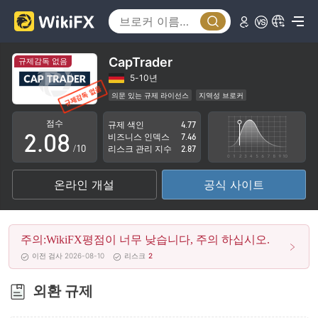
3
4
5
CapTrader
규제감독 없음
0
6
5-10년
의문 있는 규제 라이선스
지역성 브로커
1
7
잠재적 위험성이 높음
점수
규제 색인
4.77
2
.
0
8
비즈니스 인덱스
7.46
/10
리스크 관리 지수
2.87
3
1
9
온라인 개설
공식 사이트
4
2
5
3
주의:WikiFX평점이 너무 낮습니다, 주의 하십시오.
6
4
이전 검사 2026-08-10
리스크
2
7
5
외환 규제
8
6