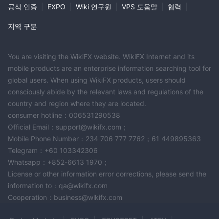
앱입니다.
공식 인증
|
EXPO
|
Wiki 연구원
|
VPS 도움말
|
협력
|
아제나 트레이더
지역 구분
Agena Trader는 기술 수준이나 거래량에 관계없이 모든 거래자에
게 적합한 거래 솔루션을 제공하도록 설계된 독특하고 단순한 구조
의 거래 플랫폼입니다.
You are visiting the WikiFX website. WikiFX Internet and its
소개 브로커로서 이러한 플랫폼은 모두 Interactive Brokers 거래 계
mobile products are an enterprise information searching tool for
정 및 서비스와 호환됩니다.
global users. When using WikiFX products, users should
입금 및 출금
consciously abide by the relevant laws and regulations of the
CapTrader계좌 유형을 개설하려면 최소 입금액 2,000유로 또는 달
country and region where they are located.
러가 필요합니다.
consumer hotline：006531290538
거래 계정에 자금을 조달하기 위해 회사에서 허용하는 유일한 지불
Official Email：support@wikifx.com；
방법은 은행 송금입니다. 이익 인출은 은행 송금으로만 가능합니다.
Mobile Phone Number：234 706 777 7762；61 449895363
그러나 유로, 미국 달러, 스위스 프랑 및 영국 파운드를 포함한 여러
Telegram：+60 103342306
통화로 예금 및 인출이 가능합니다.
Whatsapp：+852-6613 1970；
인출 금액은 일반적으로 영업일 기준 며칠 이내에 거래자의 은행 계
License or other information error corrections, please send the
좌로 입금됩니다.
information to：qa@wikifx.com
고객 서비스
Cooperation：business@wikifx.com
의 고객 지원팀 CapTrader 웹 기반 채팅 서비스, 웹사이트의 자주