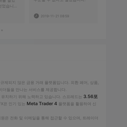
4개의 진행중인 거래가 있었고 
내 거래를 클릭했을 때 하나만 보
았고 처음에는 나쁜 네트워크라
2019-11-21 08:59
2021-09-23 11:38
고 생각했기 때문에 다음 아이콘
을 클릭하고 내 거래가 완료되었
음을 볼 때까지별로 신경 쓰지 않
았습니다. 끝났어? 내 새로 자금
을 조달한 $5,000 계정은 현재 거
래 손실로 인해 $3,000입니다. 나
는 이것이 브로커에 의해 수행된 
것이라고 확신합니다. 나는 그만
두겠습니다OCTAFX . 
규제되지 않은 금융 거래 플랫폼입니다. 외환 페어, 상품,
레이더들을 만나는 서비스를 제공합니다.
3.56포
 유치하기 위해 노력하고 있습니다. 스프레드는
Meta Trader 4
FX은 인기 있는
플랫폼을 활용하여 신
지원은 전화 및 이메일을 통해 접근할 수 있으며, 트레이더