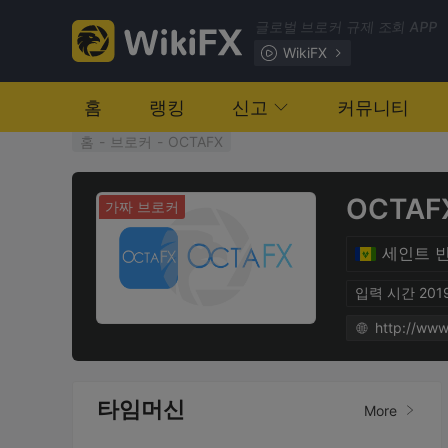
글로벌 브로커 규제 조회 APP
WikiFX
홈
랭킹
신고
커뮤니티
홈
-
브로커
-
OCTAFX
OCTAF
가짜 브로커
세인트 
입력 시간 2019
타임머신
More