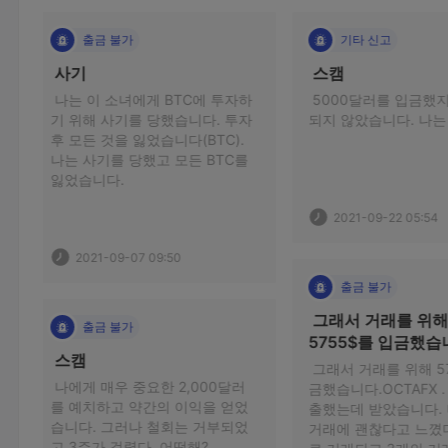
기타 신고
 스캠 
에게 BTC에 투자하
 5000달러를 입금했지만 연락이 
 
 당했습니다. 투자 
되지 않았습니다. 나는 속았다. 
사
잃었습니다(BTC). 
(A
했고 모든 BTC를 
내
인
문
2021-09-22 05:54
다
장
7 09:50
출금 불가
 그래서 거래를 위해 
5755$를 입금했습니
다.OCTAFX . 
 그래서 거래를 위해 5755$를 입
중요한 2,000달러
 
금했습니다.OCTAFX . 55$를 인
약간의 이익을 얻었
립
출했는데 받았습니다. 나는 지금 
나 철회는 거부되었
브
거래에 괜찮다고 느꼈다. $5700
고 3주가 걸렸다. 어떡해? 