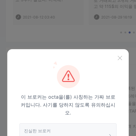
로 거래되고 3개의 거래를 열었
고 약 115$의 이익을 얻었습니다. 
5815$ 금액을 출금하려고 하면 1
2 03:40
2021-08-29 16:19
시간 정도 후에 출금이 완료되었
다는 확인 이메일을 보내줍니다. 
하지만 12시간 이상 지나도 내 암
호화 ETH 지갑에 5815$를 받지 
못했습니다. 주문 내역, 출금 현
황, etherscan 지갑 정보를 첨부
하겠습니다. 
OCTAFX · 회사 소개
OCTAFX 개요
OCTAFX는 2019년에 설립되어 세인트빈센트 그레나딘에 등록된 
지수 및 주식을 포함한 다양한 거래 옵션을 제공하여 다양한 트
이 브로커는 octa을(를) 사칭하는 가짜 브로
$1,000
최소 입금 요구액이
인 이 플랫폼은 진지한 트레이더들을
커입니다. 사기를 당하지 않도록 유의하십시
인트부터
시작하여 경쟁력 있는 거래 조건을 제공합니다. OCTA
오.
뢰할 수 있고 사용자 친화적인 거래 경험을 제공합니다.
또한 연습 및 전략 테스트를 위한 데모 계정을 제공합니다. 고객 
진실한 브로커
의 문의 및 문제에 대한 지원을 제공합니다.