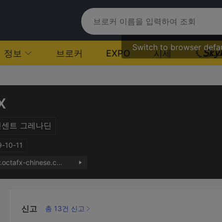
Switch to browser defa
정보
브로커
EXPO
시세
X
빈센트 그레나딘
-10-11
http://www.octafx-chinese.com
신고
총 13건 신고