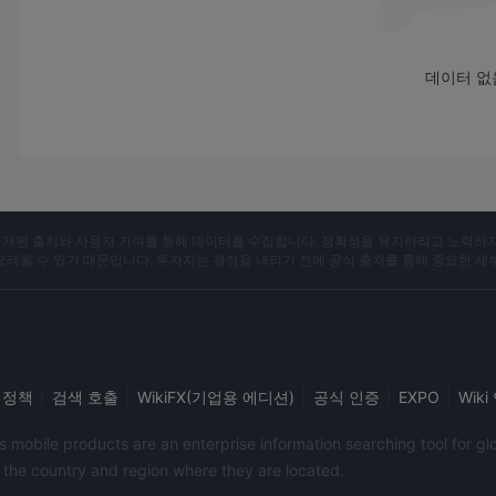
사보다 높지만, 진지한 트레이더들에게 합리적입니다.
다양한 결제 방법
: 이 플랫폼은 신용카드/직불카드, 은행 송금 
용자에게 편의와 유연성을 제공합니다.
데이터 없
단점:
비규제
: 규제가 없을 경우 자금의 안전성과 플랫폼의 전반적 신뢰
설정한 엄격한 기준을 준수하지 않기 때문입니다.
고평가 스프레드
: 3.56포인트부터 시작하는 스프레드는 특정 
자에게는 거래 활동의 비용 효율성에 영향을 줄 수 있습니다.
한정된 고객 지원 채널
: 전화 및 이메일을 통해 고객 지원이 
X는 공개된 출처와 사용자 기여를 통해 데이터를 수집합니다. 정확성을 유지하려고 노력하
 오래될 수 있기 때문입니다. 투자자는 결정을 내리기 전에 공식 출처를 통해 중요한 세
한 즉각적인 지원이 제한될 수 있습니다.
한정된 교육 자료
: 이 플랫폼은 거래자들이 거래 지식과 기술을
있습니다.
플랫폼 제한
: 인기 있는 Meta Trader 4의 독점적 사용은
적인 거래 인터페이스를 찾는 사람들을 제한할 수 있습니다.
|
|
|
|
|
 정책
검색 호출
WikiFX(기업용 에디션)
공식 인증
EXPO
Wik
제품 및 서비스
its mobile products are an enterprise information searching tool for 
OCTAFX는 다양한 금융 시장을 포함한 트레이더의 다양한 요구
f the country and region where they are located.
공합니다.