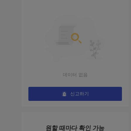
스캠
출금 불가
 스캠 
 사기 
 그들은 나에게서 35달러를 훔쳤
 나는 이 소녀
습니다. 돕다. 
기 위해 사기를
후 모든 것을 
나는 사기를 당
잃었습니다. 
2021-09-21 15:48
데이터 없음
2021-09-0
스캠
 지원되지 않는 OCTA FX, 내 
신고하기
출금 불가
4000 보증금이 도착하지 않
 스캠 
았습니다. 
 안녕하세요 저는 9월 2일에 octa 
 나에게 매우 
fx에 입금합니다. 첫 번째 거래는 
를 예치하고 
1950달러, 두 번째 거래는 1999
습니다. 그러
달러입니다. 저는 eth를 사용하여 
원할 때마다 확인 가능