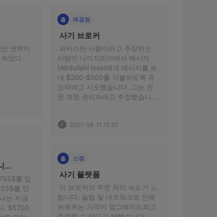
해결됨
기타 신고
 사기 브로커 
 스캠 
파키스탄 사람이라고 주장하는 
 인출하려고 할 때 그들은 내 잔액
람이 나이지리아에서 메시지
에서 $4000를 공제했습니다. 고
bdullahi Issa)에게 메시지를 보
객센터가 사라졌습니다. 
 $200-$500를 지불하도록 유
하려고 시도했습니다. 그는 전
 계정 관리자라고 주장했습니
2021-09-18 09:15
. 그는 상인을 설득하기 위해 몇 
의 사진을 보여주었지만 모든 
2021-08-11 15:52
것은 분명히 상인을 사기. 
기타 신고
 잃어버린 거래를 종료했습니
스캠
다 
 사기 플랫폼 
 안녕하세요 FX시장 초보 사무엘
이 브로커의 주문 처리 속도가 느
입니다. 내 첫 브로커는OCTAFX , 
니다. 슬립 및 네트워크로 인해 
하지만 오늘 브로커에 대해 뭔가 
로커는 가격이 업그레이드되고 
교활한 것을 발견했습니다. 나는 
주문할 수 없다고 말했습니다. 