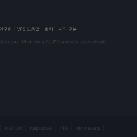
할 수 있습니다.
 높은 위험을 수반하기 때문에 모든 투자자에게 적합하지
험을 완전히 이해했는지 확인하십시오.
|
|
|
i 연구원
VPS 도움말
협력
지역 구분
global users. When using WikiFX products, users should
MIDTOU
Italpreziosi
FTD
HM markets