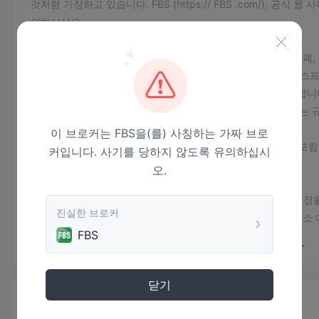
것처럼 가장하고 있습니다. FBS (https:// FBS .com/), 
의하십시오.
일반 정보
마샬군도에 등록된 FBS 대규모 금융 시장, 외환, 주식, 암호 화
더불어 FBS 플랫폼에서 투자자는 센트, 마이크로, 표준, 제로 스프
으며 이 브로커에 투자할 수 있는 최소 보증금은 $1부터 시작합니
FBS는 mitsui Markets Ltd에서 운영하는 상호이며 이 브로
시장 상품
이 브로커는 FBS을(를) 사칭하는 가짜 브로
와 더불어 FBS 플랫폼, 외환, 금속, 지수, 에너지, 암호화폐를 
커입니다. 사기를 당하지 않도록 유의하십시
두 사용할 수 있습니다.
오.
계정 유형
이것 FBS 소매 및 전문 거래자 모두에게 6가지 유형의 거래 계
진실한 브로커
충분합니다. 표준 계정은 모든 유형의 거래자에게 적합하며 최소 예
FBS
정은 각각 $500 및 $1,000의 초기 예치금이 필요한 원시 스
위해 설계되었습니다. 마지막으로 암호화 계정은 $1의 초기 예치
계정을 여는 방법 FBS ？
닫기
로 계좌 개설 FBS 쉽고 간단한 프로세스입니다.
정보
1. “계정 열기” 링크를 클릭하고 팝업 페이지에서 필요한 세부 정