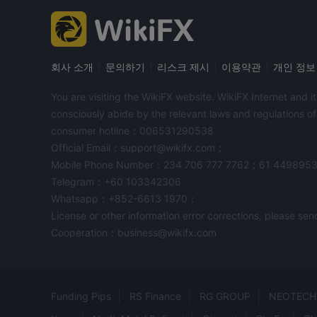
|
|
|
|
회사 소개
문의하기
리스크 제시
이용약관
개인 정보
You are visiting the WikiFX website. WikiFX Internet and 
consciously abide by the relevant laws and regulations o
consumer hotline：006531290538
Official Email：support@wikifx.com；
Mobile Phone Number：234 706 777 7762；61 449895
Telegram：+60 103342306
Whatsapp：+852-6613 1970；
License or other information error corrections, please s
Cooperation：business@wikifx.com
Funding Pips
RS Finance
RG GROUP
NEOTECH