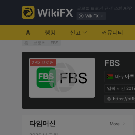
글로벌 브로커 규제 조회 APP
WikiFX
홈
랭킹
신고
커뮤니티
홈
-
브로커
-
FBS
FBS
가짜 브로커
바누아투
입력 시간 2019
https://pt
타임머신
More