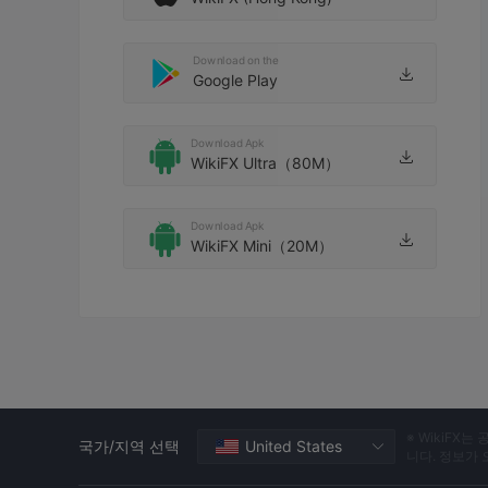
Download on the
Google Play
Download Apk
WikiFX Ultra（80M）
Download Apk
WikiFX Mini（20M）
※ WikiF
국가/지역 선택
United States
니다. 정보가