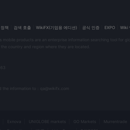
그러나 Twitter, Facebook, Instagram에서 이 브로커를 팔로우
위험 경고
외환, 암호화폐 및 파생상품과 같은 레버리지 상품 거래는 자본에
않을 수 있습니다. 투자 목표와 경험 수준을 고려하여 관련된 위
|
|
|
|
|
 정책
검색 호출
WikiFX(기업용 에디션)
공식 인증
EXPO
Wik
이 문서에 제시된 정보는 참조용으로만 제공됩니다.
its mobile products are an enterprise information searching tool for 
f the country and region where they are located.
363
end the information to：qa@wikifx.com
Exnova
UNIGLOBE markets
GO Markets
Murrentrade