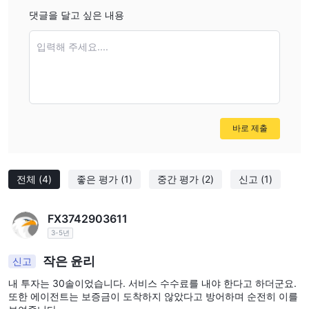
댓글을 달고 싶은 내용
OctaFX
: 낮은 스프레드, 빠른 실행, 암호화폐를 포함한 다양한 거
래 수단을 우선시하는 모든 수준의 거래자에게 적합합니다.
입력해 주세요....
한텍마켓
: 경쟁력 있는 스프레드와 다양한 거래 플랫폼을 제공하며
업계에서 강력한 실적을 보유한 신뢰할 수 있고 믿을 수 있는 중개인
을 찾는 거래자에게 적합합니다.
궁극적으로 개인 트레이더를 위한 최고의 브로커는 특정 트레이딩
스타일, 선호도 및 요구 사항에 따라 달라집니다.
바로 제출
~이다 CCIB 안전 또는 사기?
웹사이트에서 사용할 수 있는
거래 CCIB 때문에 안전하지 않다.
전체
(4)
좋은 평가
(1)
중간 평가
(2)
신고
(1)
정보 부족 및 유효한 규제 라이선스 부재
. 투자자는 그러한 중
개인과 거래할 때 주의를 기울여야 하며 자금을 투자하기 전에 철저
FX3742903611
한 조사를 수행해야 합니다. 투자의 안전을 보장하기 위해 평판이 좋
3-5년
은 금융 당국에 의해 허가되고 규제되는 중개인을 선택하는 것이 좋
습니다.
작은 윤리
신고
내 투자는 30솔이었습니다. 서비스 수수료를 내야 한다고 하더군요.
금융 상품 및 서비스
또한 에이전트는 보증금이 도착하지 않았다고 방어하며 순전히 이를
웹사이트에서 제공되는 정보에 따르면, CCIB 다양한 금융 상품과 서