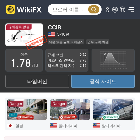
2
3
3
4
4
5
CCIB
규제감독 없음
5
6
5-10년
의문 있는 규제 라이선스
업무 구역 의심
0
6
7
잠재적 위험성이 높음
점수
규제 색인
2.74
1
.
7
8
비즈니스 인덱스
7.73
/10
리스크 관리 지수
2.16
2
8
9
타임머신
공식 사이트
3
9
4
Danger
Danger
5
3
6
일본
말레이시아
말레이시아
7