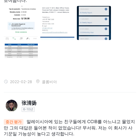
보여줍니다.
자산관리, 기업
비스를 제공합니다. 여기에는 다음이 포함됩니다.
금융, 자산관리, 현물환, CFD, 시장조사 및 자문
. 다양한 투자
상품과 금융 서비스를 제공함으로써 개인과 기업 등 다양한 고객층
의 요구를 충족시키는 것을 목표로 하는 것으로 보인다.
고객 서비스
전화, 팩스, 이메일
CCIB통해 고객 지원을 제공한다고 주장
. 그들
등록된 주소
은 명확하게 나열
다른 나라에서 온 다섯 회사 중. 그러
나 현대 온라인 브로커의 공통 기능인 라이브 채팅 옵션이 없습니다.
참고: 이 정보는 사용 가능한 정보를 기반으로 합니다. CCIB 의 웹사
2022-02-28
콜롬비아
이트이며 포괄적이지 않을 수 있습니다.
WikiFX의 사용자 노출
张清扬
중개인과 투자할 때 주의를 기울이는 것이 중요하며 여기에는 다음
6-10년
사기 신
이 포함됩니다. CCIB . 그것은 보는 것과 관련이 있습니다
고
. 투자에 유의하고 주의하시기 바랍니다. 거래하기 전에 플랫폼에
말레이시아에 있는 친구들에게 CCIB를 아느냐고 물었지
중간 평가
만 그의 대답은 들어본 적이 없었습니다! 무서워. 저는 이 회사가 사
서 정보를 확인할 수 있습니다. 이러한 사기 브로커를 발견했거나 피
기꾼일 가능성이 높다고 생각합니다.
해를 입은 경우 노출 섹션에 알려주시면 감사하겠습니다. 전문가 팀