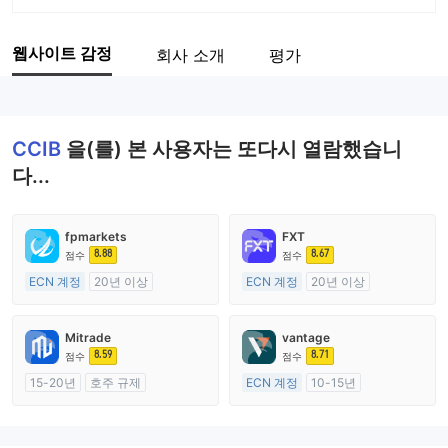
회사 약칭
CCIB
웹사이트 감정
회사 소개
평가
기업 직원
--
CCIB
을(를) 본 사용자는 또다시 열람했습니
다...
fpmarkets
FXT
8.88
8.67
점수
점수
ECN 계정
20년 이상
ECN 계정
20년 이상
호주 규제
호주 규제
외환 거래 라이선스 (MM)
외환 거래 라이선스 (MM)
Mitrade
vantage
마스터 레이블 MT4
마스터 레이블 MT4
8.59
8.71
점수
점수
15-20년
호주 규제
ECN 계정
10-15년
외환 거래 라이선스 (MM)
호주 규제
자체 연구개발
외환 거래 라이선스 (MM)