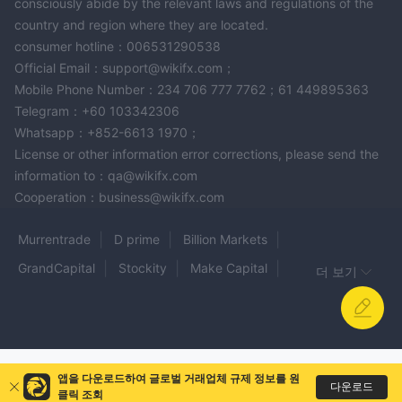
consciously abide by the relevant laws and regulations of the
country and region where they are located.
consumer hotline：006531290538
Official Email：support@wikifx.com；
Mobile Phone Number：234 706 777 7762；61 449895363
Telegram：+60 103342306
Whatsapp：+852-6613 1970；
License or other information error corrections, please send the
information to：qa@wikifx.com
Cooperation：business@wikifx.com
Murrentrade
D prime
Billion Markets
GrandCapital
Stockity
Make Capital
더 보기
CapitalXtend
RAZOR MARKETS
LXFX
Phillip Nova
CedarFX
XHK
Kinesis
Finq
YLG
DeltinFX
SUPAY
Options AI
앱을 다운로드하여 글로벌 거래업체 규제 정보를 원
MEM Capital Partners
ActiveX Markets
다운로드
클릭 조회