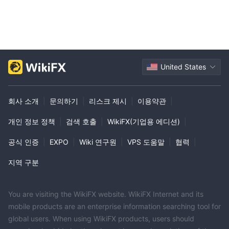
United States
회사 소개
|
문의하기
|
리스크 제시
|
이용약관
|
개인 정보 정책
|
검색 호출
|
WikiFX(기업용 에디션)
|
공식 인증
|
EXPO
|
Wiki 연구원
|
VPS 도움말
|
협력
|
지역 구분
You are visiting the WikiFX website. WikiFX Internet and its
mobile products are an enterprise information searching tool for
global users. When using WikiFX products, users should