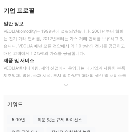
기업 프로필
일반 정보
VEOLIAkomodity는 1999년에 설립되었습니다. 2001년부터 협회
는 전기 거래 면허를, 2012년부터는 가스 거래 면허를 보유하고 있
습니다. VEOLIA 매년 모든 전압에서 약 1.9 twh의 전기를 공급하고
매년 고객에게 1.2 twh의 가스를 공급합니다.
제품 및 서비스
VEOLIA엔지니어링, 제약 산업에서 운영되는 대기업과 자동차 부품
제조업체, 병원, 스파 시설, 도시 및 다양한 형태의 생산 및 서비스를
운영하는 중소기업에 전기 에너지를 공급합니다.
전기
일회성 구매. 가격 계산에 사용할 수 있는 제품 및 조합은 다음과 같
키워드
습니다.
>
연간 기간 – F PXE CZ BL CAL
>
분기별 기간 – F PXE CZ BL Q
5-10년
의문 있는 규제 라이선스
>
월간 기간 – F PXE CZ BL M
업무 구역 의심
잠재적 위험성이 높음