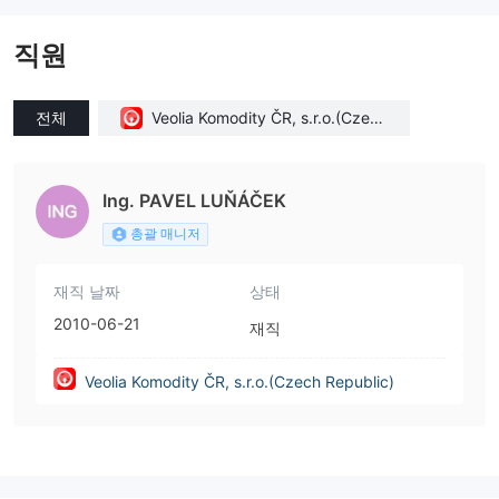
직원
전체
Veolia Komodity ČR, s.r.o.(Czech
Republic)
Ing. PAVEL LUŇÁČEK
총괄 매니저
재직 날짜
상태
2010-06-21
재직
Veolia Komodity ČR, s.r.o.(Czech Republic)