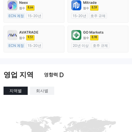
Neex
Mitrade
8.64
8.59
점수
점수
ECN 계정
15-20년
15-20년
호주 규제
호주 규제
외환 거래 라이선스 (MM)
외환 거래 라이선스 (MM)
자체 연구개발
AVATRADE
GO Markets
마스터 레이블 MT4
9.51
8.98
점수
점수
ECN 계정
15-20년
20년 이상
호주 규제
호주 규제
외환 거래 라이선스 (MM)
외환 거래 라이선스 (MM)
cTrader
마스터 레이블 MT4
영업 지역
D
영향력
지역별
회사별