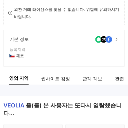
9
7
외환 거래 라이선스를 찾을 수 없습니다. 위험에 유의하시기
바랍니다.
8
9
기본 정보
등록지역
체코
운영 기간
5-10년
영업 지역
웹사이트 감정
관계 계보
관련 
회사 전체 이름
Veolia Komodity ČR, s.r.o.
VEOLIA
을(를) 본 사용자는 또다시 열람했습니
다...