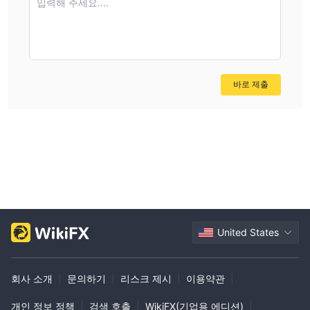
입력해 주세요....
> 에너지에 대한 정보에 대한 온라인 액세스와 보고서로의 후속 처
리(생산 시간 및 관계형 보고서)가 있는 시스템의 공급 및 구현.
전기 장비, 보일러 및 회전 장비의 서비스 및 설치
> 변압기 및 변압기 오일 건조.
> 모터 및 변압기 권선, 분전반 및 기타 장비의 세척 및 함침.
바로 제출
> 특수 측정(절연 저항, 손실 계수, 전압 변환 ...).
> 전압 제한이 없는 장비의 설치, 수리 및 유지보수.
> 지역 난방 시스템과 관련된 포괄적인 서비스.
화학 서비스
> 공인된 화학 실험실 서비스(고체 연료 및 바이오 연료, 산업 용수,
오일 등의 분석).
United States
회사 소개
|
문의하기
|
리스크 제시
|
이용약관
|
개인 정보 정책
|
검색 호출
|
WikiFX(기업용 에디션)
|