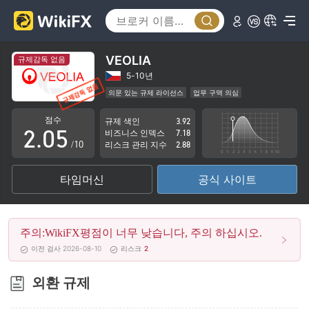
0
1
2
VEOLIA
규제감독 없음
0
3
5-10년
의문 있는 규제 라이선스
업무 구역 의심
1
4
잠재적 위험성이 높음
점수
규제 색인
3.92
2
.
0
5
비즈니스 인덱스
7.18
/10
리스크 관리 지수
2.88
3
1
6
타임머신
공식 사이트
4
2
7
5
3
8
주의:WikiFX평점이 너무 낮습니다, 주의 하십시오.
6
4
9
이전 검사 2026-08-10
리스크
2
7
5
외환 규제
8
6