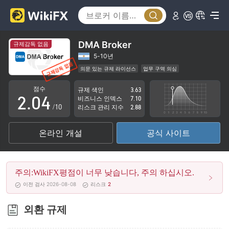
0
1
DMA Broker
규제감독 없음
0
2
5-10년
의문 있는 규제 라이선스
업무 구역 의심
1
3
잠재적 위험성이 높음
점수
규제 색인
3.63
2
.
0
4
비즈니스 인덱스
7.10
/10
리스크 관리 지수
2.88
3
1
5
온라인 개설
공식 사이트
4
2
6
5
3
7
주의:WikiFX평점이 너무 낮습니다, 주의 하십시오.
6
4
8
이전 검사 2026-08-08
리스크
2
7
5
9
외환 규제
8
6