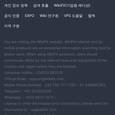
개인 정보 정책
|
검색 호출
|
WikiFX(기업용 에디션)
|
공식 인증
|
EXPO
|
Wiki 연구원
|
VPS 도움말
|
협력
|
지역 구분
You are visiting the WikiFX website. WikiFX Internet and its
mobile products are an enterprise information searching tool for
global users. When using WikiFX products, users should
consciously abide by the relevant laws and regulations of the
country and region where they are located.
consumer hotline：006531290538
Official Email：support@wikifx.com；
Mobile Phone Number：234 706 777 7762；61 449895363
Telegram：+60 103342306
Whatsapp：+852-6613 1970；
License or other information error corrections, please send the
information to：qa@wikifx.com