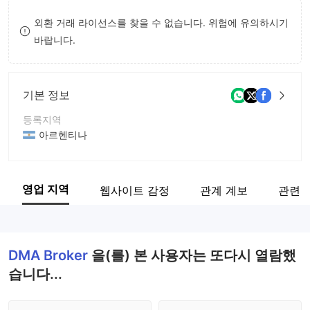
9
7
외환 거래 라이선스를 찾을 수 없습니다. 위험에 유의하시기
바랍니다.
8
9
기본 정보
등록지역
아르헨티나
운영 기간
5-10년
영업 지역
웹사이트 감정
관계 계보
관련 
회사 전체 이름
DMA Broker S.A.
DMA Broker
을(를) 본 사용자는 또다시 열람했
습니다...