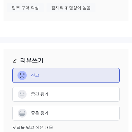
업무 구역 의심
잠재적 위험성이 높음
수수료
DMA Broker의 수수료 구조는 제품 유형에 따라 다릅니다:
주식 (Actions), 옵션, 선물 및 보너스
: 최대 수수료는
1.00%
이며,
VAT
가 추가됩니다.
채권
: 수수료는
2.00%에서 6.00%
까지 변동하며,
연간 VAT
가 적용
됩니다.
CPD
: 수수료는
6.00%
입니다.
리뷰쓰기
신고
중간 평가
좋은 평가
댓글을 달고 싶은 내용