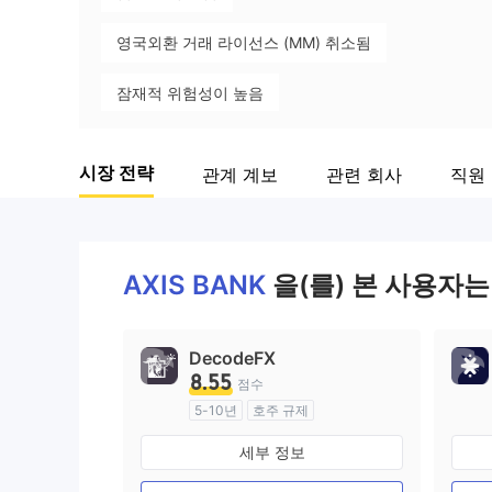
영국외환 거래 라이선스 (MM) 취소됨
잠재적 위험성이 높음
시장 전략
관계 계보
관련 회사
직원
AXIS BANK
을(를) 본 사용자는
DecodeFX
8.55
점수
5-10년
호주 규제
외환 거래 라이선스 (MM)
세부 정보
마스터 레이블 MT4