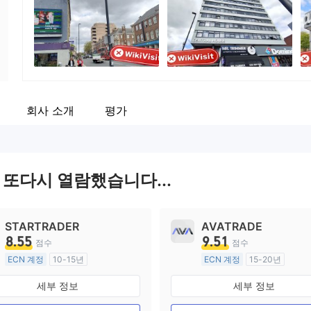
기업 직원
--
회사 소개
평가
 또다시 열람했습니다...
STARTRADER
AVATRADE
8.55
9.51
점수
점수
ECN 계정
10-15년
ECN 계정
15-20년
호주 규제
호주 규제
세부 정보
세부 정보
외환 거래 라이선스 (MM)
외환 거래 라이선스 (MM)
마스터 레이블 MT4
마스터 레이블 MT4