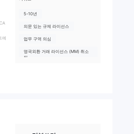
5-10년
CA
의문 있는 규제 라이선스
트에
업무 구역 의심
영국외환 거래 라이선스 (MM) 취소
됨
보유
잠재적 위험성이 높음
들에
 제
 제