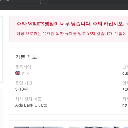
주의:WikiFX평점이 너무 낮습니다, 주의 하십시오.
2
해당 브로커는 유효한 외환 규제를 받고 있지 않습니다. 위험에
기본 정보
등록지역
고
영국
cu
운영 기간
연
5-10년
+2
회사 전체 이름
회
Axis Bank UK Ltd
ht
회사 약칭
회
AXIS BANK
Ax