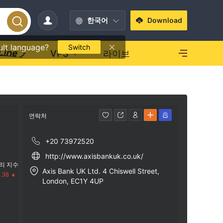
한국어
Download
ult language?
Switch
VPS
라이브
연락처
+20 73972520
http://www.axisbankuk.co.uk/
리 지수
Axis Bank UK Ltd. 4 Chiswell Street,
.38
London, EC1Y 4UP
수