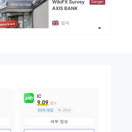
WikiFX Survey
Danger
AXIS BANK
영국
IC
9.09
점수
ECN 계정
15-20년
호주 규제
세부 정보
외환 거래 라이선스 (MM)
마스터 레이블 MT4