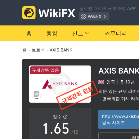
글로벌 브로커 규제 조회 APP
0
WikiFX
1
0
홈
랭킹
신고
커뮤니티
홈
-
브로커
-
AXIS BANK
2
1
3
2
AXIS BAN
규제감독 없음
영국
|
5-10년
4
3
의문 있는 규제 라이
영국외환 거래 라이
|
0
5
4
잠재적 위험성이 
|
http://www.axisb
점수
1
.
6
5
공식 사이트
/10
타