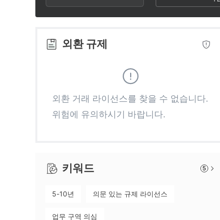
2
7
6
3
8
7
외환 규제
4
9
8
5
9
외환 거래 라이선스를 찾을 수 없습니다.
위험에 유의하시기 바랍니다.
6
7
키워드
5
8
5-10년
의문 있는 규제 라이선스
9
업무 구역 의심