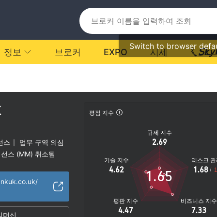
Switch to browser defa
정보
브로커
EXPO
시세
K
평점 지수
규제 지수
2.69
선스
업무 구역 의심
|
선스 (MM) 취소됨
기술 지수
리스크 관
높음
4.62
1.68
/
1
1.65
ankuk.co.uk/
평판 지수
비즈니스 지
4.47
7.33
임머신