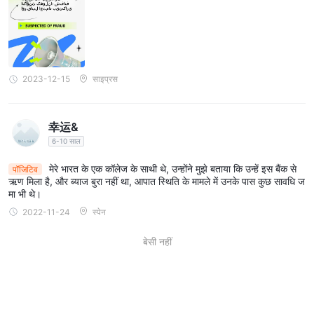
में बैंक की भूमिका में योगदान करती हैं।
पहुंचने योग्य ग्राहक सहायता:
6.
ईमेल के माध्यम से पहुंचने योग्य AXIS BANK द्वारा प्रदान की जाने वाली ग्राहक
सहायता, मानक व्यापारिक घंटों के दौरान, सेवा की उत्कृष्टता के प्रति प्रतिबद्धता को
प्रतिबिंबित करती है। लंदन में एक भौतिक कार्यालय और महत्वपूर्ण संपर्क विवरणों की
2023-12-15
साइप्रस
समावेशन सुचारू संचार को सुगम बनाता है।
दोष:
幸运&
सीमित शैक्षिक संसाधन और वेबसाइट उपयोगिता की चुनौतियाँ:
6-10 साल
AXIS BANK सीमित शैक्षिक संसाधन प्रदान करता है, और उपयोगकर्ताओं को
आधिकारिक वेबसाइट के नेविगेट करने में चुनौतियों का सामना करना पड़ सकता है। यह
मेरे भारत के एक कॉलेज के साथी थे, उन्होंने मुझे बताया कि उन्हें इस बैंक से
पॉजिटिव
ऋण मिला है, और ब्याज बुरा नहीं था, आपात स्थिति के मामले में उनके पास कुछ सावधि ज
सीमा ग्राहकों को संपूर्ण जानकारी तक पहुंचने से रोकती है जो उन्हें उनके बैंकिंग अनुभव
मा भी थे।
को समझने और उसे अच्छा बनाने में मदद कर सकती है।
2022-11-24
स्पेन
कुछ अतिरिक्त सेवाओं पर शुल्क लगता है:
2.
जबकि कई सेवाएं मुफ्त में प्रदान की जाती हैं, कुछ अतिरिक्त सेवाएं शुल्क लेती हैं।
बेसी नहीं
उदाहरण के लिए, सुझाए गए आवृत्तियों से परे ब्याज प्रमाणपत्र, शेष प्रमाणपत्र, और
खाता के प्रतिलिपि विवरण जुड़े शुल्कों के साथ आते हैं, जो विशेष लेनदेनों के लिए लागत
संरचना पर प्रभाव डालते हैं।
आधिकारिक वेबसाइट के नेविगेट करने में उपयोगिता समस्याएं:
3.