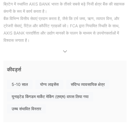
ब्रिटेन में स्थापित AXIS BANK भारत के तीसरे सबसे बड़े निजी क्षेत्र बैंक की सहायक
कंपनी के रूप में कार्य करता है।
बैंक विभिन्न वित्तीय सेवाएं प्रदान करता है, जैसे कि टर्म जमा, ऋण, व्यापार वित्त, और
ट्रेजरी सेवाएं, रिटेल और कॉर्पोरेट ग्राहकों को। FCA द्वारा नियामित स्थिति के साथ,
AXIS BANK पारदर्शिता और उद्योग मानकों के पालन के माध्यम से उपयोगकर्ताओं में
विश्वास जगाता है।
जबकि इसमें एक मजबूत कॉर्पोरेट और खुदरा बैंकिंग पोर्टफोलियो और एक पारदर्शी शुल्क
संरचना होती है, AXIS BANK को सीमित शैक्षिक संसाधनों और अधिकृत वेबसाइट पर
कभी-कभी उपयोगिता समस्याओं की चुनौतियों का सामना करना पड़ता है।
कीवर्ड्स
क्या AXIS BANK विधि या धोखाधड़ी है?
वर्तमान में AXIS BANK को यूनाइटेड किंगडम में वित्तीय आयोग (FCA) द्वारा नियामित
5-10 साल
योग्य लाइसेंस
संदिग्ध व्यावसायिक क्षेत्र
किया जाता है, जिसके पास लाइसेंस नंबर 577452 के साथ एक मार्केट मेकिंग (MM)
यूनाइटेड किंगडम मार्केट मेकिंग (एमएम) वापस लिया गया
लाइसेंस है।
इस नियामक स्थिति से ट्रेडर्स को प्लेटफ़ॉर्म पर विश्वास की भावना होती है क्योंकि FCA
उच्च संभावित विस्तार
वित्तीय उद्योग में अपने कठोर मानकों और निगरानी के लिए जाना जाता है। FCA का
नियामक ढांचा सुनिश्चित करता है कि AXIS BANK उद्योग के सर्वश्रेष्ठ अभ्यासों का
पालन करता है, पारदर्शिता और विश्वास को बढ़ावा देता है। ट्रेडर्स के लिए, यह नियामक