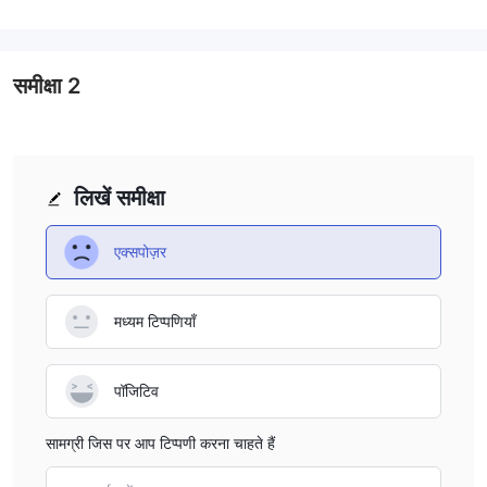
समर्थन नैतिक मानकों को बनाए रखने, निवेशकों के हितों की सुरक्षा करने और एक सुरक्षित
और नियमित वातावरण में संचालन करने के संकल्प के संबंध में आश्वासन प्रदान करता
है।
समीक्षा
2
इस नियामक स्थिति का प्रभाव महत्वपूर्ण है, क्योंकि यह वित्तीय गतिविधियों में संलग्न
व्यापारियों के लिए एक मजबूत और जवाबदेह व्यापारी वातावरण को बढ़ावा देता है, जिससे
प्लेटफ़ॉर्म पर वित्तीय गतिविधियों में संलग्न व्यापारियों की कुल विश्वसनीयता और
विश्वसनीयता में सुधार होता है।
लिखें समीक्षा
लाभ और हानि
लाभ:
एक्सपोज़र
FCA द्वारा नियामित, विश्वास जगाना:
AXIS BANK वित्तीय नियामक प्राधिकरण (FCA) द्वारा नियंत्रित है, जो व्यापारियों में
मध्यम टिप्पणियाँ
विश्वास और एक मजबूत नियामक ढांचा प्रदान करता है। FCA की निगरानी उद्योग
मानकों का पालन करने और पारदर्शिता और विश्वास को बढ़ावा देने की सुनिश्चित करती
है।
पॉजिटिव
विभिन्न सेवाएं जिनमें समय जमा, ऋण, व्यापार वित्त, और खजाना सेवाएं
2.
शामिल हैं:
सामग्री जिस पर आप टिप्पणी करना चाहते हैं
AXIS BANK वित्तीय सेवाओं की एक व्यापक श्रृंखला प्रदान करता है, जो खुदरा और