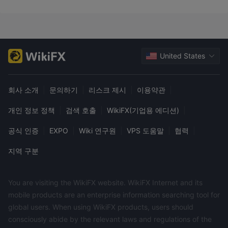
United States
회사 소개
|
문의하기
|
리스크 제시
|
이용약관
|
개인 정보 정책
|
검색 호출
|
WikiFX(기업용 에디션)
|
공식 인증
|
EXPO
|
Wiki 연구원
|
VPS 도움말
|
협력
|
지역 구분
You are visiting the WikiFX website. WikiFX Internet and its
mobile products are an enterprise information searching tool for
global users. When using WikiFX products, users should
consciously abide by the relevant laws and regulations of the