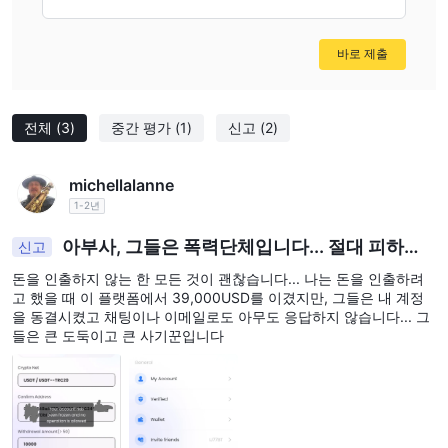
선물:
2.
고객들은 다양한 금융 및 상품 시장의 미래 가격에 대한 투
기를 할 수 있는 선물 거래에 참여할 수 있습니다.
원유:
3.
세계에서 가장 많이 거래되는 상품 중 하나인 원유는 상당
바로 제출
한 가격 변동성을 가진 동적인 거래 옵션을 제공합니다.
금:
4.
전통적인 안전 자산인 금 거래는 인플레이션이나 시장 변동성
에 대비하려는 사람들에게 매력적인 상품 시장의 중요한 부분입니
전체
(3)
중간 평가
(1)
신고
(2)
다.
비트코인:
5.
ABUSA은 비트코인 거래 기회를 제공하여 디지털 통
michellalanne
화 시장과 새로운 암호화폐 세계에 관심 있는 고객들을 유치합니다.
1-2년
통화:
6.
이 플랫폼은 외환 시장의 다양한 통화 쌍을 거래할 수 있는
아부사, 그들은 폭력단체입니다... 절대 피하세
신고
외환 거래도 제공합니다.
요
돈을 인출하지 않는 한 모든 것이 괜찮습니다... 나는 돈을 인출하려
계정 개설 방법
고 했을 때 이 플랫폼에서 39,000USD를 이겼지만, 그들은 내 계정
을 동결시켰고 채팅이나 이메일로도 아무도 응답하지 않습니다... 그
ABUSA과 다양한 거래 상품에 접근하기 위해 계정을 개설하는 것은
들은 큰 도둑이고 큰 사기꾼입니다
몇 가지 간단한 단계로 이루어질 수 있습니다. 시작하는 방법은 다음
과 같습니다:
ABUSA 웹사이트 방문:
1.
ABUSA의 공식 웹사이트로 이동하여
프로세스를 시작합니다. 일반적으로 사이트의 홈페이지에 "계정 개
설" 또는 "등록" 버튼이 잘 보입니다.