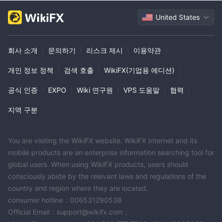
서비스를 받을 수 있도록 고객 중심 접근 방식을 강조합니다.
United States
글로벌 고객 기반과 30개 이상의 언어 지원을 통해 ABUSA은 규제
적인 안전성과 접근 가능한 포괄적인 금융 서비스를 결합하여 세계
적인 트레이더들에게 주목할 만한 선택지를 제공합니다.
회사 소개
|
문의하기
|
리스크 제시
|
이용약관
|
자주 묻는 질문
개인 정보 정책
|
검색 호출
|
WikiFX(기업용 에디션)
|
ABUSA은 신뢰할 수 있나요？
공식 인증
|
EXPO
|
Wiki 연구원
|
VPS 도움말
|
협력
|
아니요, ABUSA은 규제되지 않았습니다.
ABUSA에서 어떤 금융 상품을 거래할 수 있나요？
지역 구분
ABUSA에서는 주식, 선물, 원유, 금, 비트코인 및 통화 등 다양한 금
융 상품을 거래할 수 있습니다.
You are visiting the WikiFX website. WikiFX Internet and its
ABUSA은 여러 기기에서 이용할 수 있나요？
mobile products are an enterprise information searching tool for
네, ABUSA 거래 플랫폼은 Windows, iPhone 및 Android 기기에서
global users. When using WikiFX products, users should
이용할 수 있습니다.
consciously abide by the relevant laws and regulations of the
ABUSA은 어떤 종류의 거래 도구를 제공하나요？
country and region where they are located.
ABUSA은 50개 이상의 기술적 지표와 다양한 당일 분석 도구를 포
consumer hotline：006531290538
함한 강력한 차트 분석 도구를 제공합니다.
Official Email：support@wikifx.com；
ABUSA의 고객 지원에 어떻게 연락할 수 있나요？