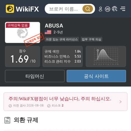
1
4
2
5
3
6
ABUSA
규제감독 없음
4
7
2-5년
의문 있는 규제 라이선스
업무 구역 의심
0
5
8
잠재적 위험성이 높음
점수
규제 색인
1.84
1
.
6
9
비즈니스 인덱스
5.53
/10
리스크 관리 지수
2.03
2
7
타임머신
공식 사이트
3
8
4
9
주의:WikiFX평점이 너무 낮습니다, 주의 하십시오.
5
이전 검사 2026-08-08
리스크
2
6
외환 규제
7