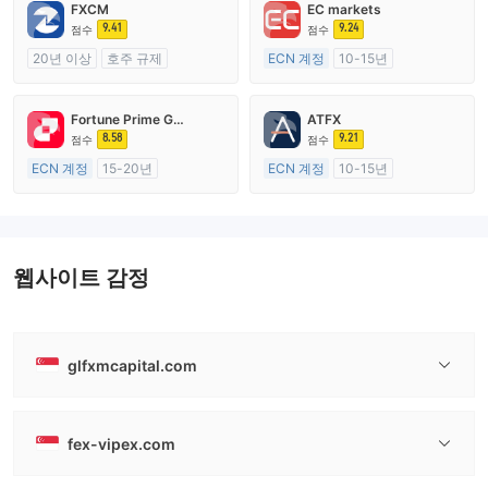
FXCM
EC markets
9.41
9.24
점수
점수
20년 이상
호주 규제
ECN 계정
10-15년
외환 거래 라이선스 (MM)
호주 규제
마스터 레이블 MT4
외환 거래 라이선스 (MM)
Fortune Prime Global
ATFX
마스터 레이블 MT4
8.58
9.21
점수
점수
ECN 계정
15-20년
ECN 계정
10-15년
호주 규제
호주 규제
외환 거래 라이선스 (MM)
외환 거래 라이선스 (MM)
마스터 레이블 MT4
마스터 레이블 MT4
웹사이트 감정
glfxmcapital.com
fex-vipex.com