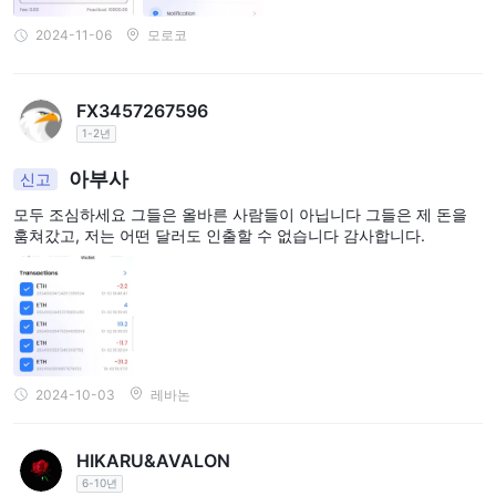
등록 양식 작성:
2.
계정 개설 링크를 클릭하고 이름, 이메일 주소,
2024-11-06
모로코
연락처 번호 및 기타 필요한 금융 정보와 같은 개인 정보를 포함한
등록 양식을 작성합니다. 약관을 읽고 동의해야 합니다.
신원 확인:
FX3457267596
3.
금융 규정을 준수하기 위해 신원 확인 절차를 거쳐야
1-2년
할 수 있습니다. 이는 여권이나 운전 면허증과 같은 신분증명서, 거
주지 증명을 위한 공과금 청구서 또는 은행 명세서 제출 등을 포함할
아부사
신고
수 있습니다.
모두 조심하세요 그들은 올바른 사람들이 아닙니다 그들은 제 돈을
계정 자금 입금:
4.
계정이 확인되면 다음 단계는 자금을 입금하는
훔쳐갔고, 저는 어떤 달러도 인출할 수 없습니다 감사합니다.
것입니다. ABUSA은 다양한 자금 입금 방법을 제공해야 할 것입니
다. 가장 적합한 방법을 선택하고 계정에 자금을 추가하기 위한 지침
을 따릅니다. 자금이 입금되면 제공되는 다양한 제품들을 통해 거래
를 시작할 수 있습니다.
거래 플랫폼
2024-10-03
레바논
ABUSA
은(는) 포괄적이고 사용자 친화적인 인터페이스로 유명한
실용적인 거래 플랫폼
을 제공하여 전 세계 사용자들에게 탁월한
HIKARU&AVALON
거래 경험을 제공합니다.
6-10년
이 플랫폼은 원래의 스프레드 견적을 갖추고 있으며 빠른 주문 실행