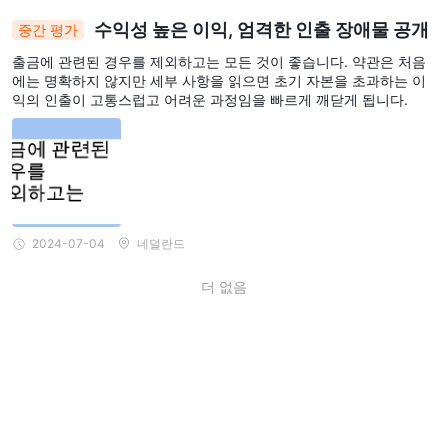
과 함께 다양한 트레이더들의 요구를 충족시키는 고품질 서비스를
수익성 높은 이익, 엄격한 인출 장애물 공개
중간 평가
자랑합니다.
출금에 관련된 경우를 제외하고는 모든 것이 좋습니다. 약관은 처음
ABUSA의 플랫폼은 Windows에서도 사용할 수 있으며 데스크톱 사
에는 명확하지 않지만 세부 사항을 읽으면 초기 자본을 초과하는 이
용자를 위한 강력한 기능을 제공하며, iPhone 및 Android용 전용 앱
익의 인출이 고통스럽고 어려운 과정임을 빠르게 깨닫게 됩니다.
을 통해 모바일 기기에서도 이용할 수 있습니다.
이 크로스 플랫폼의 가용성은 트레이더들이 책상에 앉아 있을 때나
이동 중일 때도 시장과 투자를 쉽게 관리할 수 있도록 보장하여 거래
활동의 일관성을 유지합니다.
고객 지원
2024-07-04
네덜란드
제한된
ABUSA은
고객 지원을 제공하며, 고객은 문의나 문제가 발
더 없음
이메일 주소
info@abusavip.com
생할 경우 전용
인
을 통해 도
움을 요청할 수 있습니다.
결론
외
ABUSA은 미국을 기반으로 한 비규제 금융 서비스 제공업체로,
환, 주식 및 상품
을 포함한 인기 있는 거래 옵션을 단일 플랫폼에
서 제공합니다. ABUSA은 투자 규모에 관계없이 모든 고객이 동등한