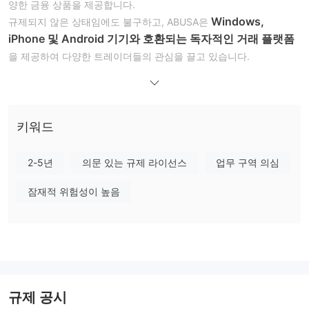
양한 금융 상품을 제공합니다.
Windows,
규제되지 않은 상태임에도 불구하고, ABUSA은
iPhone 및 Android 기기와 호환되는 독자적인 거래 플랫폼
을 제공하여 다양한 트레이더들의 관심을 끌고 있습니다.
고객들은 데모 계정을 통해 거래 전략을 연습할 수도 있습니다. 고객
이메일
지원을 위해 ABUSA은
을 통해 지원을 제공하며, 문의 사항
이나 지원 요청에 대한 직접적인 연락처인 info@abusavip.com을
제공하여 사용자들이 필요한 지원을 받을 수 있도록 합니다.
키워드
ABUSA의 신뢰성
2-5년
의문 있는 규제 라이선스
업무 구역 의심
미국에서 규제되지 않은
ABUSA은
거래 플랫폼으로, 일반적으로
금융 규제 기관에 의해 시행되는 감독 또는 규제 기준을 준수하지 않
잠재적 위험성이 높음
는다는 의미입니다.
이러한 규제되지 않은 상태는 ABUSA이 제공하는 투자자 보호 수준
과 운영 투명성에 대한 우려를 불러일으킬 수 있습니다.
장단점
장점:
규제 공시