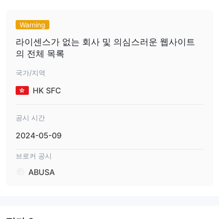
글로벌한 존재감
: 100개국 이상의 고객과 30개 이상의 언어 지원
을 통해 ABUSA은 글로벌한 영향력과 다양한 고객 요구를 이해하는
데 대한 약속을 보여줍니다. 이는 국제적인 평판을 강조합니다.
Warning
고객 중심 접근
: ABUSA은 고객의 자본 규모에 관계없이 모든 트레
라이센스가 없는 회사 및 의심스러운 웹사이트
이더에게 동일한 서비스 품질, 실행 속도 및 고객 지원을 제공하여
의 전체 목록
인간 중심 가치를 강조합니다.
인기 있는 거래 옵션
국가/지역
: 고객들은 CFD를 통해 외환, 주식, 지수, 상
품, 비트코인, 금속 및 에너지 등 다양한 상품을 하나의 거래 계정에
HK SFC
서 거래할 수 있으며, 이는 거래 경험을 간소화하고 최적화하는 데
도움이 됩니다.
공시 시간
투명성과 공정성
: ABUSA은 명확한 투명성으로 운영되며, 가격 책
정, 실행 또는 프로모션에 숨겨진 조건이 없음을 보장합니다. 고객이
2024-05-09
보는 것이 정확히 얻는 것이며, 투자의 모든 수준에서 공정성을 보장
브로커 공시
합니다.
단점:
ABUSA
규제되지 않은 상태
: 미국에서의 규제 감독 부재는 잠재적 및 현재
고객들이 인식하는 신뢰 수준과 보안에 영향을 줄 수 있는 중요한 단
점일 수 있습니다.