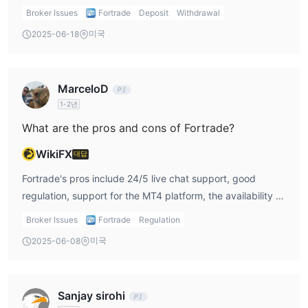
friendly to small budget traders.
Broker Issues
Fortrade
Deposit
Withdrawal
미국
2025-06-18
MarceloD
1-2년
What are the pros and cons of Fortrade?
WikiFX
대답
Fortrade's pros include 24/5 live chat support, good
regulation, support for the MT4 platform, the availability of
demo accounts and a wide range of tradable instruments,
Broker Issues
Fortrade
Regulation
and Swap Free. However, the downsides include not
미국
2025-06-08
accepting clients from the US and Belgium, wide EUR/USD
spreads, and some users have reported difficulties
withdrawing funds.
Sanjay sirohi