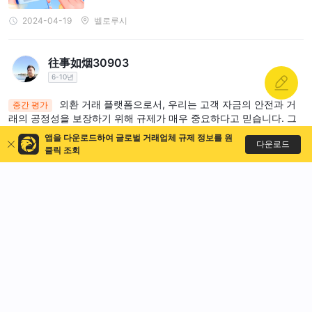
2024-04-19
벨로루시
往事如烟30903
6-10년
외환 거래 플랫폼으로서, 우리는 고객 자금의 안전과 거
중간 평가
래의 공정성을 보장하기 위해 규제가 매우 중요하다고 믿습니다. 그
러나 제가 알기로는 Fortrader의 규제 라이선스는 논란의 여지가 있
앱을 다운로드하여 글로벌 거래업체 규제 정보를 원
어 일부 트레이더에게 불필요한 위험을 초래할 수 있습니다. 트레이
다운로드
클릭 조회
더들은 신뢰할 수 있는 규제 기관의 감독을 받는 외환 거래 플랫폼을
선택할 때 극도의 주의를 기울일 것을 권장합니다.
2023-03-27
뉴질랜드
迈特总部 直招