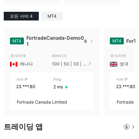
모든 서버 4
MT4
FortradeCanada-Demo0
ForT
MT4
MT4
8
1
국가/지역
레버리지
국가/지역
캐나다
100 | 50 | 33 | 2
영국
5 | 10 | 1
서버 IP
Ping
서버 IP
23.***.80
23.***.80
2 ms
Fortrade Canada Limited
Fortrade L
트레이딩 앱
5