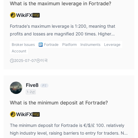
What is the maximum leverage in Fortrade?
WikiFX
대답
Fortrade's maximum leverage is 1:200, meaning that
profits and losses are magnified 200 times. Higher
leverage brings the possibility of higher profits. It is
Broker Issues
Fortrade
Platform
Instruments
Leverage
important to note that the higher the leverage, the greater
Account
the risk of losing deposited capital.
미국
2025-07-07
Five8
1-2년
What is the minimum deposit at Fortrade?
WikiFX
대답
The minimum deposit for Fortrade is €/$/£ 100. relatively
high industry level, raising barriers to entry for traders. Not