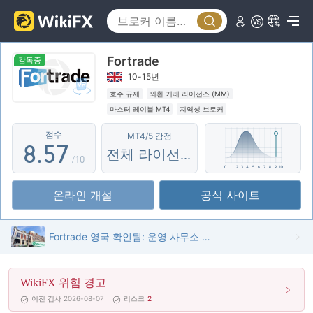
3
0
2
4
1
3
Fortrade
5
2
4
감독중
10-15년
6
3
5
호주 규제
외환 거래 라이선스 (MM)
마스터 레이블 MT4
지역성 브로커
7
4
6
벨로루시외환 거래 라이선스 (EP) 취소됨
점수
MT4/5 감정
잠재적 위험성이 높음
8
.
5
7
전체 라이선스
/10
9
6
8
온라인 개설
공식 사이트
7
9
8
Fortrade 영국 확인됨: 운영 사무소 확인 완료
9
WikiFX 위험 경고
이전 검사 2026-08-07
리스크
2