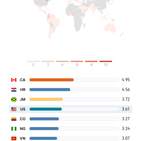
0
2
4
6
8
10
4.95
CA
4.56
HR
3.72
JM
3.61
US
3.27
CO
3.24
NG
3.07
VN