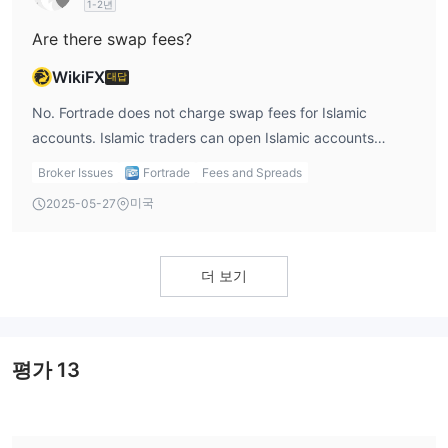
1-2년
Are there swap fees?
WikiFX
대답
No. Fortrade does not charge swap fees for Islamic
accounts. Islamic traders can open Islamic accounts
without swaps.
Broker Issues
Fortrade
Fees and Spreads
미국
2025-05-27
더 보기
평가
13