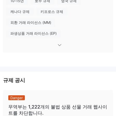
10-15년
호주 규제
영국 규제
Fortrade에서 무엇을 거래할 수 있나요?
Fortrade은 통화, 주식, 지수, 귀금속, 에너지 제품, 농산물 및 미국
캐나다 규제
키프로스 규제
국채를 포함한 다양한 시장 기구를 제공합니다.
외환 거래 라이선스 (MM)
계정 유형
파생상품 거래 라이선스 (EP)
Fortrade은 데모 계정과 이슬람 계정을 제공합니다.
데모 계정
은 대부분 거래 플랫폼에 익숙해지고 교육 목적으로 사용
파생상품 거래 라이선스 (MM)
마스터 레이블 MT4
됩니다.
이슬람 계정
이슬람 사용자는 스왑 수수료 없이
을 개설할 수 있습
자체 연구개발
지역성 브로커
니다. 이슬람 신앙을 따르는 고객은 롤오버 이자 없이 외환 및 CFD
벨로루시외환 거래 라이선스 (EP) 취소됨
거래 계정을 개설할 수 있습니다.
잠재적 위험성이 높음
레버리지
규제 공시
1:200
최대 레버리지는
으로, 이는 이익과 손실이 200배로 확대됨
을 의미합니다. 레버리지가 클수록 예금 자본을 잃을 위험이 커집니
다. 레버리지의 사용은 유리하게 작용할 수도 있고 그 반대로 작용할
Danger
수도 있습니다.
무역부는 1,222개의 불법 상품 선물 거래 웹사이
트를 차단합니다.
거래 플랫폼