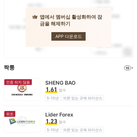
앱에서 멤버십 활성화하여 잠
금을 해제하기
Fortrade
APP 다운로드
짝퉁
10
인증 되지 않음
SHENG BAO
1.61
점수
5-10년
의문 있는 규제 라이선스
업무 구역 의심
잠재적 위험성이 높음
위조
Lider Forex
1.23
점수
5-10년
의문 있는 규제 라이선스
업무 구역 의심
사칭 영국 규제