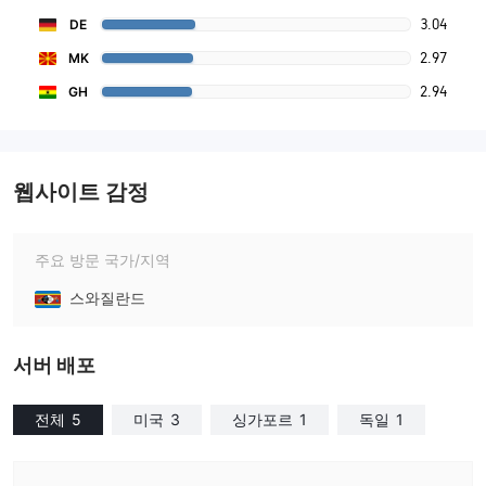
3.04
DE
2.97
MK
2.94
GH
웹사이트 감정
주요 방문 국가/지역
스와질란드
서버 배포
전체
5
미국
3
싱가포르
1
독일
1