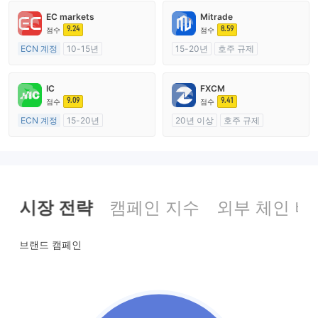
EC markets
Mitrade
9.24
8.59
점수
점수
ECN 계정
10-15년
15-20년
호주 규제
호주 규제
외환 거래 라이선스 (MM)
외환 거래 라이선스 (MM)
자체 연구개발
IC
FXCM
마스터 레이블 MT4
9.09
9.41
점수
점수
ECN 계정
15-20년
20년 이상
호주 규제
호주 규제
외환 거래 라이선스 (MM)
외환 거래 라이선스 (MM)
마스터 레이블 MT4
마스터 레이블 MT4
시장 전략
캠페인 지수
외부 체인 비