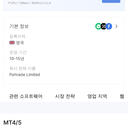
1*CPU / 1GRam / 40G하드디스크
기본 정보
등록지역
영국
운영 기간
10-15년
회사 전체 이름
Fortrade Limited
회사 약칭
Fortrade
관련 소프트웨어
시장 전략
영업 지역
웹사
기업 직원
--
MT4/5