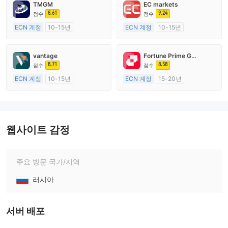
TMGM
EC markets
8.61
9.24
점수
점수
ECN 계정
10-15년
ECN 계정
10-15년
호주 규제
호주 규제
외환 거래 라이선스 (MM)
외환 거래 라이선스 (MM)
vantage
Fortune Prime Global
마스터 레이블 MT4
마스터 레이블 MT4
8.71
8.58
점수
점수
ECN 계정
10-15년
ECN 계정
15-20년
호주 규제
호주 규제
외환 거래 라이선스 (MM)
외환 거래 라이선스 (MM)
마스터 레이블 MT4
마스터 레이블 MT4
웹사이트 감정
주요 방문 국가/지역
러시아
서버 배포