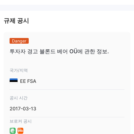
장점과 단점
CAC400거래자에게 여러 가지 이점을 제공합니다. 첫째, 경쟁력 있
규제 공시
는 스프레드를 제공하여 거래 비용을 크게 줄일 수 있습니다. 또한,
다양한 혜택을 제공하는 여러 계좌 유형이 제공되므로 거래자는 자
신의 거래 스타일과 위험 허용 범위에 맞는 계좌를 선택할 수 있습니
Danger
다. 또한 사용자 친화적인 인터페이스와 강력한 기능으로 유명한
투자자 경고 블론드 베어 OÜ에 관한 정보.
MetaTrader 4(mt4) 플랫폼에 액세스하면 거래자에게 시장을 분석
하고 거래를 효율적으로 실행할 수 있는 강력한 도구를 제공합니다.
국가/지역
그러나 고려해야 할 몇 가지 단점이 있습니다. CAC400 규제 감독
없이 운영되므로 플랫폼의 투명성과 보안에 대한 우려가 발생할 수
EE FSA
있습니다. 웹사이트에서 제공되는 제한된 교육 리소스로 인해 신규
거래자가 성공적인 거래에 필요한 지식을 습득하는 것이 어려울 수
공시 시간
있습니다.
2017-03-13
시장 도구
브로커 공시
다양한 금융시장이 제공됩니다. CAC400 외환, 원자재, 주식 및 지
수를 포함하는 제품 카테고리 내에서 찾을 수 있습니다.