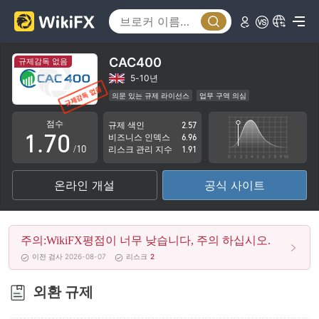
2
3
4
CAC400
규제감독 없음
5
5-10년
의문 있는 규제 라이선스
업무 구역 의심
0
6
잠재적 위험성이 높음
점수
규제 색인
2.57
1
.
7
0
비즈니스 인덱스
6.96
/10
리스크 관리 지수
1.91
2
8
1
온라인 개설
공식 사이트
3
9
2
4
3
주의:WikiFX평점이 너무 낮습니다, 주의 하십시오.
5
4
이전 검사 2026-08-07
리스크
2
6
5
외환 규제
7
6