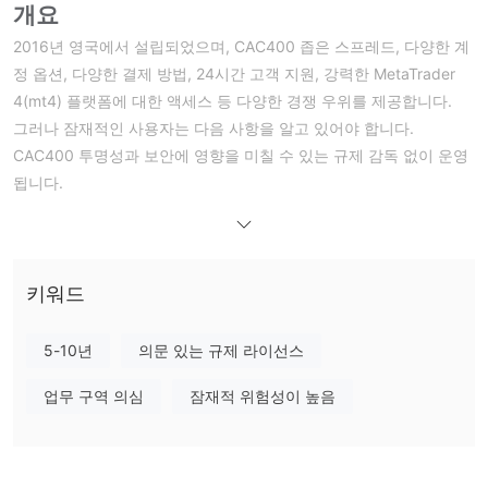
개요
2016년 영국에서 설립되었으며, CAC400 좁은 스프레드, 다양한 계
정 옵션, 다양한 결제 방법, 24시간 고객 지원, 강력한 MetaTrader
4(mt4) 플랫폼에 대한 액세스 등 다양한 경쟁 우위를 제공합니다.
그러나 잠재적인 사용자는 다음 사항을 알고 있어야 합니다.
CAC400 투명성과 보안에 영향을 미칠 수 있는 규제 감독 없이 운영
됩니다.
GFX 증권은 합법적인가요 아니면 사기인가
요?
CAC400규제 당국의 규제를 받지 않으므로 거래소의 투명성과 감독
키워드
에 대한 우려가 발생할 수 있습니다.
규제되지 않은 거래소에는 규제 당국이 제공하는 감독 및 법적 보호
5-10년
의문 있는 규제 라이선스
가 부족합니다. 이로 인해 사기, 시장 조작, 보안 위반의 위험이 높아
질 수 있습니다. 적절한 규제가 없으면 사용자는 구제 수단을 찾거나
업무 구역 의심
잠재적 위험성이 높음
분쟁을 해결하는 데 어려움을 겪을 수도 있습니다. 또한 규제 감독이
없으면 거래 환경의 투명성이 낮아져 사용자가 거래소의 적법성과
신뢰성을 평가하기 어렵게 될 수 있습니다.