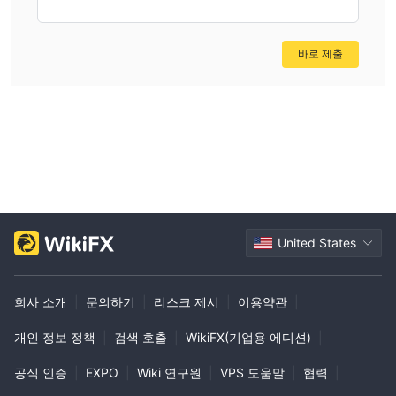
계정 유형
CAC400은, 금, 백금 계정을 포함하여 거래자의 다양한 요구 사항을
충족하도록 맞춤화된 다양한 계정 유형을 제공합니다.
바로 제출
실버 계정:
은계좌는 CAC400 외환 거래를 위한 견고한 기반을 트레이더에게
제공하도록 설계되었습니다. 1:200의 레버리지로 거래자에게 합리
적인 수준의 위험을 유지하면서 거래 포지션을 확대할 수 있는 기회
를 제공합니다. 인기 있는 EUR/USD 통화 쌍의 스프레드는 3핍이므
로 경쟁력 있는 스프레드를 원하는 사람들이 이용할 수 있습니다. 은
계좌를 시작하려면 거래자는 $250에서 $999 사이의 최소 입금액
이 필요합니다.
United States
골드 계정:
더 높은 수준의 거래 경험을 원하는 거래자를 위한 금 계좌 CAC400
매력적인 기능을 제공합니다. 1:400의 레버리지를 통해 거래자는 위
회사 소개
|
문의하기
|
리스크 제시
|
이용약관
|
험을 효과적으로 관리하면서 더 높은 수준의 거래 잠재력에 접근할
개인 정보 정책
|
검색 호출
|
WikiFX(기업용 에디션)
|
수 있습니다. EUR/USD 통화 쌍의 스프레드가 2핍으로 줄어들어 비
용 효율성이 향상됩니다. 금 계좌를 개설하려면 $5,000에서
공식 인증
|
EXPO
|
Wiki 연구원
|
VPS 도움말
|
협력
|
$9,999까지의 최소 입금액이 필요합니다.