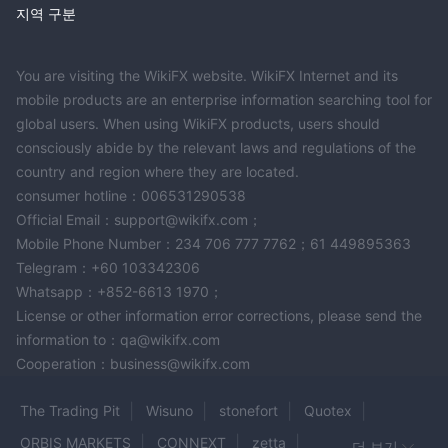
플래티넘 계정:
지역 구분
거래 특권의 정점을 추구하는 거래자를 위한 플래티넘 계좌
CAC400 파격적인 혜택을 제공합니다. 1:800의 레버리지로 이 계좌
You are visiting the WikiFX website. WikiFX Internet and its
유형은 위험 관리를 유지하면서 상당한 거래 잠재력을 발휘합니다.
mobile products are an enterprise information searching tool for
EUR/USD 통화쌍의 스프레드는 1.5핍으로 더욱 줄어들어 유리한 거
global users. When using WikiFX products, users should
래 조건을 제공합니다. 플래티넘 계정에 접근하려면 거래자는
consciously abide by the relevant laws and regulations of the
$20,000 이상의 최소 입금액 요건을 충족해야 합니다.
country and region where they are located.
consumer hotline：006531290538
계좌를 개설하는 방법?
Official Email：support@wikifx.com；
계좌 개설 CAC400 간단한 과정입니다. 다음은 6가지 개별 절차로
Mobile Phone Number：234 706 777 7762；61 449895363
구분된 구체적인 단계입니다.
Telegram：+60 103342306
방문하다 CAC400 웹사이트:
Whatsapp：+852-6613 1970；
공무원에게 가다 CAC400 웹 브라우저에 URL을 입력하여 웹 사이
License or other information error corrections, please send the
트를 방문하세요.
information to：qa@wikifx.com
"등록" 또는 "가입"을 클릭하세요:
Cooperation：business@wikifx.com
웹사이트 홈페이지에서 “등록” 또는 “가입” 버튼을 찾아 클릭하세요.
개인정보 제공:
The Trading Pit
Wisuno
stonefort
Quotex
이름, 성, 주소, 전화번호, 이메일 주소, 선호 통화, 보안 비밀번호 등
ORBIS MARKETS
CONNEXT
zetta
더 보기