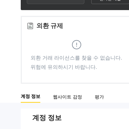
2
2
3
3
외환 규제
4
4
5
5
외환 거래 라이선스를 찾을 수 없습니다.
위험에 유의하시기 바랍니다.
6
6
7
7
계정 정보
웹사이트 감정
평가
8
8
계정 정보
9
9