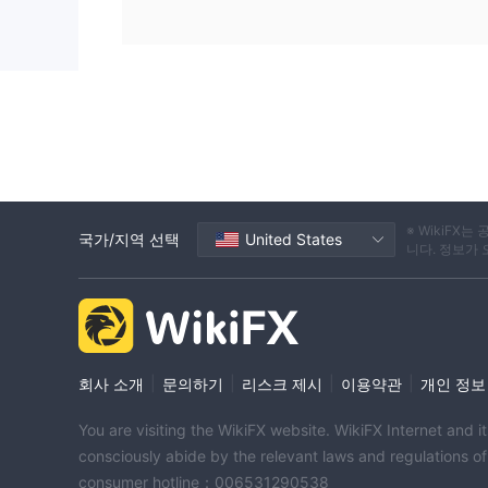
※ WikiF
국가/지역 선택
United States
니다. 정보가
|
|
|
|
회사 소개
문의하기
리스크 제시
이용약관
개인 정보
You are visiting the WikiFX website. WikiFX Internet and 
consciously abide by the relevant laws and regulations o
consumer hotline：006531290538