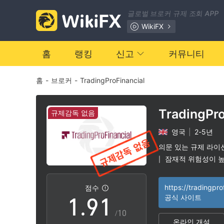
2
글로벌 브로커 규제 조회 APP
3
WikiFX
4
홈
랭킹
신고
커뮤니티
홈
-
브로커
-
TradingProFinancial
5
6
TradingPro
규제감독 없음
영국
|
2-5년
7
의문 있는 규제 라이
잠재적 위험성이 
|
0
8
0
점수
1
.
9
1
공식 사이트
/10
온라인 개설