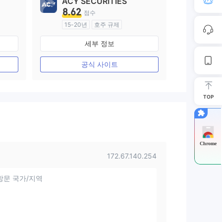
ACY SECURITIES
8.62
점수
15-20년
호주 규제
외환 거래 라이선스 (MM)
세부 정보
마스터 레이블 MT4
공식 사이트
TOP
Chrome
172.67.140.254
방문 국가/지역