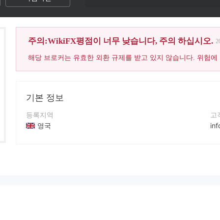
주의:WikiFX평점이 너무 낮습니다, 주의 하십시오.
2
해당 브로커는 유효한 외환 규제를 받고 있지 않습니다. 위험에
기본 정보
등록지역
고
영국
in
운영 기간
연
2-5년
+4
회사 전체 이름
회
TradingProFinancial
htt