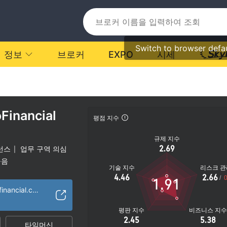
Switch to browser defa
정보
브로커
EXPO
시세
Financial
평점 지수
규제 지수
2.69
선스
업무 구역 의심
|
높음
기술 지수
리스크 관
4.46
2.66
/
0
1.91
https://tradingprofinancial.com/en
평판 지수
비즈니스 지
2.45
5.38
타임머신