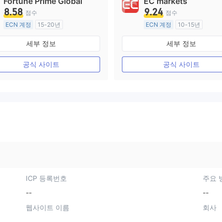
Fortune Prime Global
EC markets
8.58
9.24
점수
점수
ECN 계정
15-20년
ECN 계정
10-15년
호주 규제
호주 규제
세부 정보
세부 정보
외환 거래 라이선스 (MM)
외환 거래 라이선스 (MM)
마스터 레이블 MT4
마스터 레이블 MT4
공식 사이트
공식 사이트
ICP 등록번호
주요 
--
--
웹사이트 이름
회사
--
--