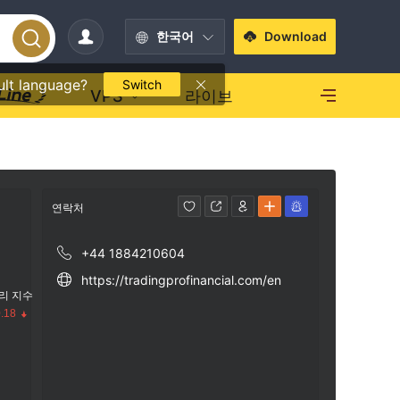
한국어
Download
ult language?
Switch
VPS
라이브
연락처
+44 1884210604
https://tradingprofinancial.com/en
리 지수
.18
수