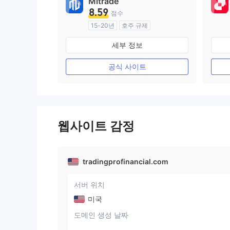
Mitrade
8.59
점수
15-20년
호주 규제
외환 거래 라이선스 (MM)
세부 정보
자체 연구개발
공식 사이트
웹사이트 감정
tradingprofinancial.com
서버 위치
미국
도메인 생성 날짜
--