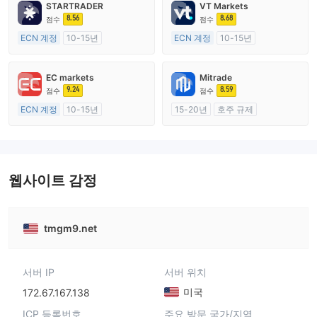
STARTRADER
VT Markets
8.56
8.68
점수
점수
ECN 계정
10-15년
ECN 계정
10-15년
호주 규제
호주 규제
외환 거래 라이선스 (MM)
외환 거래 라이선스 (MM)
EC markets
Mitrade
마스터 레이블 MT4
마스터 레이블 MT4
9.24
8.59
점수
점수
ECN 계정
10-15년
15-20년
호주 규제
호주 규제
외환 거래 라이선스 (MM)
외환 거래 라이선스 (MM)
자체 연구개발
마스터 레이블 MT4
웹사이트 감정
tmgm9.net
서버 IP
서버 위치
미국
172.67.167.138
ICP 등록번호
주요 방문 국가/지역