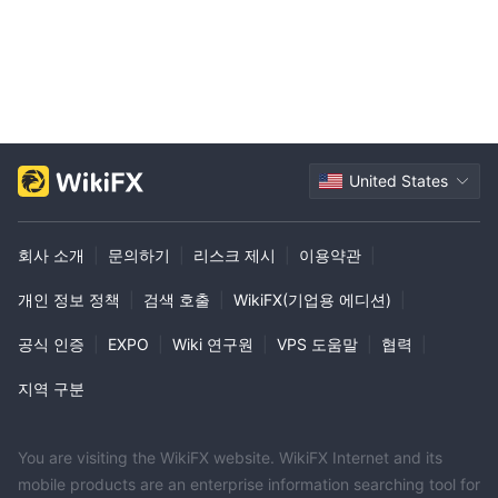
United States
회사 소개
|
문의하기
|
리스크 제시
|
이용약관
|
개인 정보 정책
|
검색 호출
|
WikiFX(기업용 에디션)
|
공식 인증
|
EXPO
|
Wiki 연구원
|
VPS 도움말
|
협력
|
지역 구분
You are visiting the WikiFX website. WikiFX Internet and its
mobile products are an enterprise information searching tool for