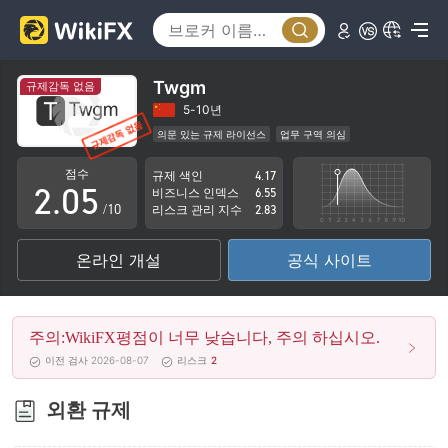
0
1
2
Twgm
규제감독 없음
0
3
5-10년
의문 있는 규제 라이선스
업무 구역 의심
1
4
잠재적 위험성이 높음
점수
규제 색인
4.17
2
.
0
5
비즈니스 인덱스
6.55
/10
리스크 관리 지수
2.83
3
1
6
온라인 개설
공식 사이트
4
2
7
5
3
8
주의:WikiFX평점이 너무 낮습니다, 주의 하십시오.
6
4
9
이전 검사 2026-08-07
리스크
2
7
5
외환 규제
8
6