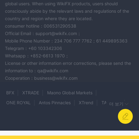
global users. When using WikiFX products, users should
consciously abide by the relevant laws and regulations of the
country and region where they are located.
consumer hotline：006531290538
Official Email：support@wikifx.com；
Mobile Phone Number：234 706 777 7762；61 449895363
Telegram：+60 103342306
Whatsapp：+852-6613 1970；
License or other information error corrections, please send the
information to：qa@wikifx.com
Cooperation：business@wikifx.com
BFX
XTRADE
Maono Global Markets
ONE ROYAL
Antos Pinnacles
XTrend
TAEBANK
더 보기
RCG Markets
MONEETA
ARROW TRADE
WS Broker
KING TRADE
AURENEX
TRINITY
AXI TRADING
BCM MARKETS
IGM Forex