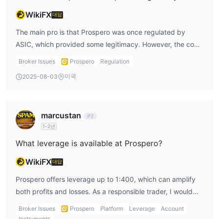
WikiFX
대답
The main pro is that Prospero was once regulated by
ASIC, which provided some legitimacy. However, the con
is the revoked status, meaning there’s no protection from
Broker Issues
Prospero
Regulation
regulatory bodies now. I wouldn’t risk engaging in high-
미국
2025-08-03
stakes Prospero trading without clearer oversight.
marcustan
1-2년
What leverage is available at Prospero?
WikiFX
대답
Prospero offers leverage up to 1:400, which can amplify
both profits and losses. As a responsible trader, I would
use leverage cautiously when Prospero trading to avoid
Broker Issues
Prospero
Platform
Leverage
Account
significant risks, especially since high leverage increases
Instruments