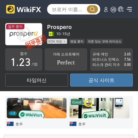
0
Prospero
업무 중지
0
1
10-15년
ECN 계정
영업 중지
의문 있는 규제 라이선스
0
1
2
자체 연구개발
업무 구역 의심
잠재적 위험성이 높음
점수
거래 소프트웨어
규제 색인
2.65
1
.
2
3
비즈니스 인덱스
7.56
Perfect
/10
리스크 관리 지수
0.00
2
3
4
타임머신
공식 사이트
3
4
5
4
5
6
Good
5
6
7
2
6
7
8
호주
호주
7
8
9