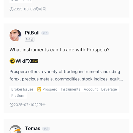
exposure to large fluctuations.
미국
2025-08-02
PitBull
1-2년
What instruments can I trade with Prospero?
WikiFX
대답
Prospero offers a variety of trading instruments including
forex, precious metals, commodities, stock indices, equity
CFDs, VIX, energy, color metals, and agriculture. This
Broker Issues
Prospero
Instruments
Account
Leverage
diverse range makes it attractive for traders like me, but I
Platform
would still be careful about the risks involved due to the
미국
2025-07-10
lack of regulation when using a Prospero account.
Tomas