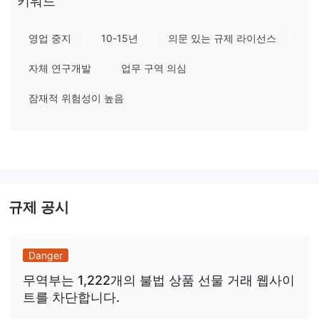
키워드
증권거래소 (ASIC)의 취소된 라이센스만 보유하고 있습니다.
영업 중지
10-15년
의문 있는 규제 라이선스
Prospero에서 무엇을 거래할 수 있나요?
외환, 귀금속, 상품, 주식 지수, 주식 CFD,
Prospero에서는
자체 연구개발
업무 구역 의심
VIX, 에너지, 색 금속 및 농업
으로 거래할 수 있습니다.
잠재적 위험성이 높음
계정 유형
표준 및 VIP (ECN)
Prospero은
계정 두 가지 유형을 제공합니다.
레버리지
최대 레버리지 비율 1:400
Prospero은
를 제공합니다. 높은 레버
리지는 이익과 손실을 모두 증폭시킬 수 있는 양날의 검입니다.
규제 공시
스프레드 및 수수료
거래 플랫폼
Prospero은 MT4 및 MT5를 제공한다고 주장하지만, 웹 사이트에 접
Danger
근할 수 없어 이 주장을 확인할 수 없습니다.
무역부는 1,222개의 불법 상품 선물 거래 웹사이
트를 차단합니다.
입출금