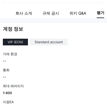
회사 약칭
Prospero
평가
감정
회사 소개
규제 공시
위키 Q&A
기업 직원
--
계정 정보
VIP (ECN)
Standard account
거래 환경
--
통화
--
최대 레버리지
1:400
지원EA