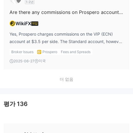
1-2년
Are there any commissions on Prospero accounts?
WikiFX
대답
Yes, Prospero charges commissions on the VIP (ECN)
account at $3.5 per side. The Standard account, however,
is commission-free, which I prefer for less active trading.
Broker Issues
Prospero
Fees and Spreads
When I use a Prospero account, I look for transparent
미국
2025-06-27
fees, and the Standard account would be ideal for that.
더 없음
평가
136