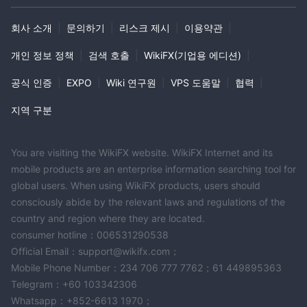
회사 소개
|
문의하기
|
리스크 제시
|
이용약관
|
개인 정보 정책
|
검색 호출
|
WikiFX(기업용 에디션)
|
공식 인증
|
EXPO
|
Wiki 연구원
|
VPS 도움말
|
협력
|
지역 구분
You are visiting the WikiFX website. WikiFX Internet and its
mobile products are an enterprise information searching tool for
global users. When using WikiFX products, users should
consciously abide by the relevant laws and regulations of the
country and region where they are located.
consumer hotline：006531290538
Official Email：support@wikifx.com；
Mobile Phone Number：234 706 777 7762；61 449895363
Telegram：+60 103342306
Whatsapp：+852-6613 1970；