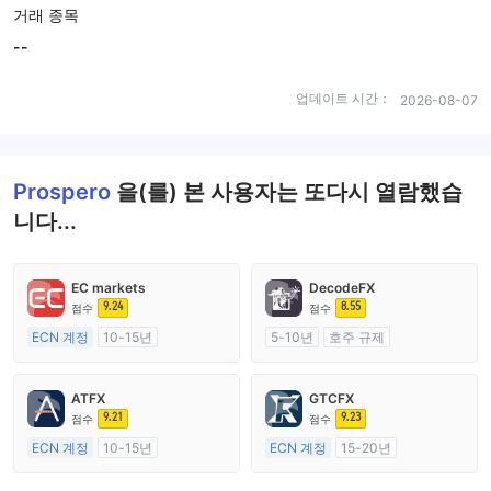
거래 종목
--
업데이트 시간：
2026-08-07
Prospero
을(를) 본 사용자는 또다시 열람했습
니다...
EC markets
DecodeFX
9.24
8.55
점수
점수
ECN 계정
10-15년
5-10년
호주 규제
호주 규제
외환 거래 라이선스 (MM)
외환 거래 라이선스 (MM)
마스터 레이블 MT4
ATFX
GTCFX
마스터 레이블 MT4
9.21
9.23
점수
점수
ECN 계정
10-15년
ECN 계정
15-20년
호주 규제
영국 규제