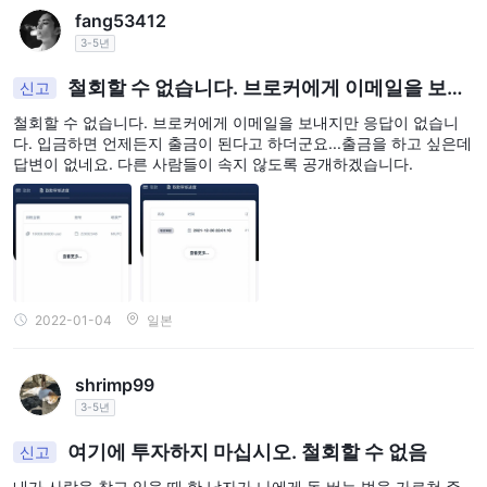
fang53412
온라인 신청 양식을 작성하세요: 양식에는 개인 정보, 금융 세부 정
3-5년
보 및 거래 경험을 요청합니다. 신분증(여권 또는 신분증)과 주소 증
명서를 업로드할 준비를 해주세요.
철회할 수 없습니다. 브로커에게 이메일을 보내
신고
계정에 자금을 입금하세요:
Sky-Markets은 은행 송금, 신용/직
지만 응답이 없습니다. 입금하면 언제든지 출금이 된
철회할 수 없습니다. 브로커에게 이메일을 보내지만 응답이 없습니
다고 하더군요...출금을 하고 싶은데 답변이 없네요. 다
불 카드 및 전자 지갑을 포함한 다양한 입금 방법을 제공합니다. 원
다. 입금하면 언제든지 출금이 된다고 하더군요...출금을 하고 싶은데
른 사람들이 속지 않도록 공개하겠습니다.
하는 방법을 선택하고 지침에 따라 입금을 완료하세요.
답변이 없네요. 다른 사람들이 속지 않도록 공개하겠습니다.
계정 확인:
계정에 자금을 입금한 후에는 신분증과 주소를 확인해
야 합니다. 일반적으로 신분증 문서와 주소 증명서의 스캔 복사본을
제출하는 것이 포함됩니다.
거래 시작:
계정이 확인되면, Sky-Markets 거래 플랫폼을 탐색하
고 거래를 시작할 준비가 됩니다.
2022-01-04
일본
레버리지
Sky-Markets 모든 계정 유형에 대해 최대 1:500의 레버리지를 제공
shrimp99
합니다. 레버리지는 트레이더가 더 작은 마진으로 더 큰 포지션 크기
3-5년
를 제어할 수 있게 해줍니다. 예를 들어, 1:100의 레버리지가 있다면,
여기에 투자하지 마십시오. 철회할 수 없음
신고
100달러의 예금으로 50,000달러의 포지션을 제어할 수 있습니다.
레버리지는 이익을 증폭시킬 수 있지만, 손실도 증폭시킬 수 있습니
내가 사랑을 찾고 있을 때 한 남자가 나에게 돈 버는 법을 가르쳐 주