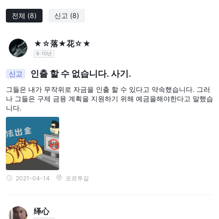
인 트레이더나 포트폴리오를 보다 효과적으로 다변화하고 싶은 트레
이더들에게 유익할 수 있습니다.
전체
(8)
신고
(8)
단점:
한정된 교육 자료: Sky-Markets은(는) 다른 일부 브로커들과 비교하
★☆落★花☆★
여 교육 자료의 수가 제한적입니다. 이는 더 많은 안내를 찾고 있는
6-10년
초보자들에게는 단점이 될 수 있습니다.
인출 할 수 없습니다. 사기.
신고
프로 계정의 최소 입금액이 높습니다: Sky-Markets의 프로 계정의
최소 입금액은 $500으로, 다른 일부 브로커보다 높습니다. 이는 일
그들은 내가 무작위로 자금을 인출 할 수 있다고 약속했습니다. 그러
나 그들은 구제 금융 계획을 지원하기 위해 예금을해야한다고 말했습
부 트레이더에게 장벽이 될 수 있습니다.
니다.
고객 지원에 대한 혼합된 평가: Sky-Markets의 고객 지원은 거래자
들로부터 혼합된 평가를 받았습니다. 일부 거래자들은 지원이 느리
고 응답이 없다고 보고했습니다.
제한된 규제: Sky-Markets은 주요 금융 당국에 의해 규제되지 않습
니다. 이는 거래자들의 자금과 이익이 규제된 브로커와 같이 보호받
지 못할 수 있다는 것을 의미합니다.
2021-04-14
포르투갈
시장 기구
Sky-Markets는 트레이더들의 다이내믹한 요구를 충족시키기 위해
绎心