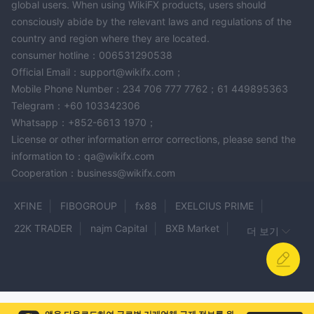
global users. When using WikiFX products, users should
Sky-Markets의 교육 자료는 튜토리얼, 웨비나, 기사 및 비디오 가이
consciously abide by the relevant laws and regulations of the
드를 포함하여 다양한 기술 수준의 트레이더를 위해 설계되었습니
country and region where they are located.
다. 트레이더가 단계별 지침, 실시간 대화형 세션, 깊이 있는 기사 또
consumer hotline：006531290538
는 시각적 가이드를 선호하는지에 관계없이, 다양한 자료 범위는 사
Official Email：support@wikifx.com；
용자가 선호하는 학습 형식을 선택할 수 있도록 보장합니다. 전반적
Mobile Phone Number：234 706 777 7762；61 449895363
으로, 이러한 교육 자료는 금융 시장의 복잡성을 해결하기 위해 필요
Telegram：+60 103342306
한 지식과 기술을 갖춘 트레이더들에게 도움이 됩니다.
Whatsapp：+852-6613 1970；
결론
License or other information error corrections, please send the
information to：qa@wikifx.com
요약하면, Sky-Markets은 다양한 시장 기구, 거래 플랫폼 및 계정
Cooperation：business@wikifx.com
유형을 제공하여 트레이더에게 유연성을 제공합니다. 그러나 단점도
있습니다. 제한된 교육 자원은 초보자에게 도전이 될 수 있으며, Pro
XFINE
FIBOGROUP
fx88
EXELCIUS PRIME
계정의 높은 최소 입금액은 일부 트레이더에게 장벽이 될 수 있습니
22K TRADER
najm Capital
BXB Market
다. 규제 감독이 없는 것은 트레이더의 자금과 이익에 위험을 초래할
더 보기
수 있습니다.
CapitalXtend
Sunward
TotalFX
Bendix FX
사용자들은 거래 목표, 경험 및 위험 허용도를 고려하여 플랫폼의 장
STP Trading
Vida Markets
STX
VIP Trader
단점을 신중히 고려하는 것이 중요합니다. 온라인 거래 환경에서 정
HXGJ
Winsorfx
BCS Forex
ZERO TRADE
보를 얻기 위해 철저한 연구가 필수적입니다.