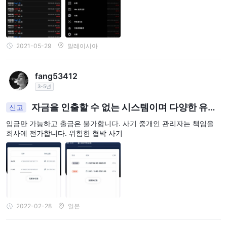
로운 선택지가 될 수 있습니다.
요약하면, Sky-Markets의 시장 기구는 통화 거래를 위한 외환, 다목
적 금융 투기를 위한 CFD, 귀중한 상품을 위한 금속, 그리고 역동적
인 에너지 시장에 참여하기 위한 에너지로 구성됩니다. 이 포괄적인
2021-05-29
말레이시아
서비스 패키지는 점점 변화하는 금융 환경에서 다양한 선호도와 전
략을 가진 트레이더들을 위해 제공됩니다.
fang53412
계정 유형
3-5년
Sky-Markets은 표준, 프로 및 VIP를 포함한 3 가지 다른 계정 유형
자금을 인출할 수 없는 시스템이며 다양한 유인
신고
을 제공합니다. 계정의 최대 레버리지는 표준에서 제공하는 1:500이
책이 있습니다. 다양한 변명으로 책임을 떠넘기다
입금만 가능하고 출금은 불가합니다. 사기 중개인 관리자는 책임을
며, 최소 입금액은 $100입니다.
회사에 전가합니다. 위험한 협박 사기
계정을 개설하는 방법은?
Sky-Markets와 계정을 개설하는 것은 몇 분 안에 온라인으로 완료
할 수 있는 간단한 과정입니다. 다음은 관련 단계의 설명입니다:
계정 유형을 선택하세요: Sky-Markets은 세 가지 계정 유형을 제공
하며, 각각 다른 경험 수준과 거래 요구에 맞게 조정되어 있습니다.
2022-02-28
일본
Sky-Markets 웹 사이트를 방문하고 "계정 열기"를 클릭하
세요.