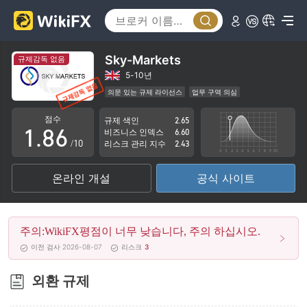
3
1
4
2
5
3
Sky-Markets
규제감독 없음
6
4
5-10년
의문 있는 규제 라이선스
업무 구역 의심
0
7
5
잠재적 위험성이 높음
점수
규제 색인
2.65
1
.
8
6
비즈니스 인덱스
6.60
/10
리스크 관리 지수
2.43
2
9
7
온라인 개설
공식 사이트
3
8
4
9
주의:WikiFX평점이 너무 낮습니다, 주의 하십시오.
5
이전 검사 2026-08-07
리스크
3
6
외환 규제
7