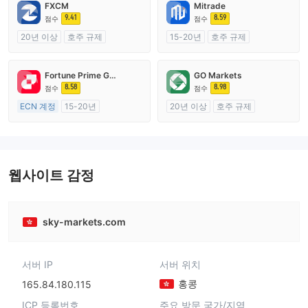
FXCM
Mitrade
9.41
8.59
점수
점수
20년 이상
호주 규제
15-20년
호주 규제
외환 거래 라이선스 (MM)
외환 거래 라이선스 (MM)
마스터 레이블 MT4
자체 연구개발
Fortune Prime Global
GO Markets
8.58
8.98
점수
점수
ECN 계정
15-20년
20년 이상
호주 규제
호주 규제
외환 거래 라이선스 (MM)
외환 거래 라이선스 (MM)
cTrader
마스터 레이블 MT4
웹사이트 감정
sky-markets.com
서버 IP
서버 위치
홍콩
165.84.180.115
ICP 등록번호
주요 방문 국가/지역