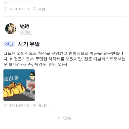
한 금융 상품을 지원합니다. MT5는 심층적인 기술 분석을 위한 향상
2021-07-13
홍콩
된 차트 도구와 시간프레임을 제공합니다. 통합된 경제 캘린더와 뉴
스 기능을 통해 거래자들은 시장 이벤트에 대해 최신 정보를 얻을 수
铠铠
있습니다. MQL5 프로그래밍 언어를 통해 MT5는 복잡한 거래 알고
6-10년
리즘과 전문가 자문의 개발을 가능하게 하여 전략 구현에 대한 유연
성을 제공합니다.
사기 유발
신고
입출금
그들은 고의적으로 청산을 운영했고 반복적으로 예금을 요구했습니
다. 비전문가로서 뚜렷한 하락세를 보았지만, 전문 애널리스트로서는
Sky-Markets는 신용카드/직불카드, 전자지갑, 은행 송금 및 암호화
못 보나? 사기꾼, 속임수, 양심 없음!
폐를 포함한 다양한 입출금 옵션을 제공합니다. 암호화폐는 최소 입
금액이 $50이며 수수료는 1%입니다. Sky-Markets의 수수료는 0%
에서 25%까지 다양하며 처리 시간은 즉시부터 2-5 영업일까지 다릅
니다.
수수료
처리 시간
2021-07-10
캐나다
고객 지원
더 없음
Sky-Markets는 고객 지원 채널로 이메일 CS@SKY-