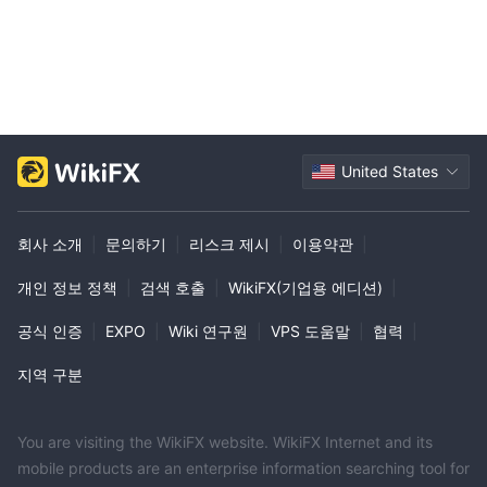
MARKETS.COM을 제공하여 사용자가 도움을 요청하는 데 편리하고
비동기적인 수단을 제공합니다.
이메일 지원은 실시간 커뮤니케이션을 제공하지는 않지만, Sky-
Markets의 고객 지원팀과 상세하고 문서화된 상호작용을 선호하는
사용자들에게 가치있고 효과적인 채널로 작용합니다.
교육 자료
United States
Sky-Markets는 트레이더들의 학습 여정을 지원하기 위한 포괄적인
교육 자료를 제공합니다. 이 자료들에 대한 개요는 다음과 같습니다:
회사 소개
|
문의하기
|
리스크 제시
|
이용약관
|
튜토리얼: Sky-Markets에서 제공하는 튜토리얼은 단계별 가이드로
설계되어 있으며, 사용자에게 거래의 다양한 측면을 이해하기 위한
개인 정보 정책
|
검색 호출
|
WikiFX(기업용 에디션)
|
체계적인 접근 방식을 제공합니다.
공식 인증
|
EXPO
|
Wiki 연구원
|
VPS 도움말
|
협력
|
웨비나: Sky-Markets는 경험있는 전문가들이 주최하는 대화형 세션
에 참여할 수 있는 기회를 제공하는 라이브 웨비나를 진행합니다.
지역 구분
기사: Sky-Markets에서 제공하는 기사는 거래, 시장 상황 및 금융
기구의 다양한 측면에 대한 깊은 통찰력을 제공합니다.
비디오 가이드: 비디오 가이드는 멀티미디어의 힘을 활용하여 정보
You are visiting the WikiFX website. WikiFX Internet and its
를 효과적으로 전달하는 시각적 학습 자료입니다.
mobile products are an enterprise information searching tool for