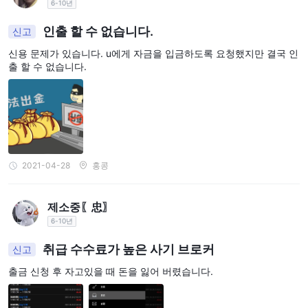
다양한 시장 기구를 제공합니다. 주요 기구로는 외환, CFD, 금속 및
6-10년
에너지가 포함됩니다.
인출 할 수 없습니다.
신고
외환거래, 또는 외환은 Sky-Markets의 핵심 서비스입니다. 이 시장
은 통화의 매매에 참여하여 환율 변동으로부터 이익을 얻을 수 있는
신용 문제가 있습니다. u에게 자금을 입금하도록 요청했지만 결국 인
출 할 수 없습니다.
기회를 제공합니다.
차이 계약
(CFDs)
는 Sky-Markets의 포트폴리오의 또 다른 중요
한 부분을 형성합니다. CFD는 기초 자산을 소유하지 않고 다양한 금
융 상품의 가격 움직임에 대해 투기할 수 있는 수단입니다. 이 유연
성은 상승 및 하락하는 시장에서 잠재적으로 이익을 얻을 수 있도록
트레이더에게 가능성을 제공합니다.
2021-04-28
홍콩
금속
은 가치 있는 지속적인 자산 클래스로, Sky-Markets의 제공 대
상 중 하나입니다. 트레이더들은 금과 은과 같은 귀중한 금속에서 기
제소중〖忠〗
회를 탐색할 수 있으며, 금융 시장에서의 내재적 가치와 역사적 의미
6-10년
를 활용할 수 있습니다.
또한, Sky-Markets은 에너지 시장에 접근할 수 있도록 해주어 트레
취급 수수료가 높은 사기 브로커
신고
이더들이 석유와 천연가스와 같은 상품의 거래에 참여할 수 있게 합
출금 신청 후 자고있을 때 돈을 잃어 버렸습니다.
니다. 에너지 시장은 세계적인 영향력을 가지고 있으며 지정학적 사
건에 영향을 받을 수 있어 다양한 기회를 찾는 트레이더들에게 흥미