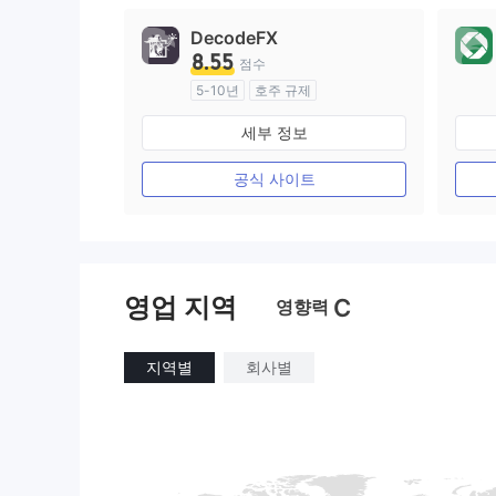
DecodeFX
8.55
점수
5-10년
호주 규제
외환 거래 라이선스 (MM)
세부 정보
마스터 레이블 MT4
공식 사이트
영업 지역
C
영향력
지역별
회사별