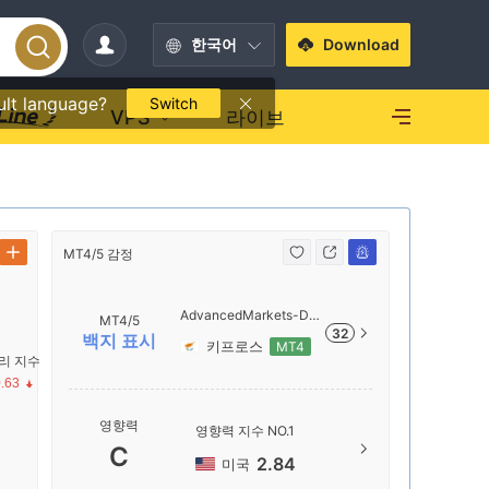
한국어
Download
ult language?
Switch
VPS
라이브
MT4/5 감정
MT4/5 감정
AdvancedMarkets-De
MT4/5
32
mo
백지 표시
키프로스
MT4
리 지수
.63
서버 이름
영향력
영향력 지수 NO.1
Advance
C
수
2.84
미국
서버 위치