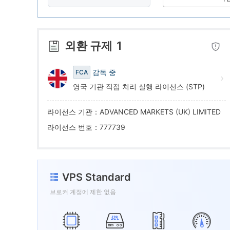
7
3
9
8
4
외환 규제
1
9
5
감독 중
FCA
영국 기관 직접 처리 실행 라이선스 (STP)
6
라이선스 기관：ADVANCED MARKETS (UK) LIMITED
7
라이선스 번호：777739
8
VPS Standard
9
브로커 계정에 제한 없음