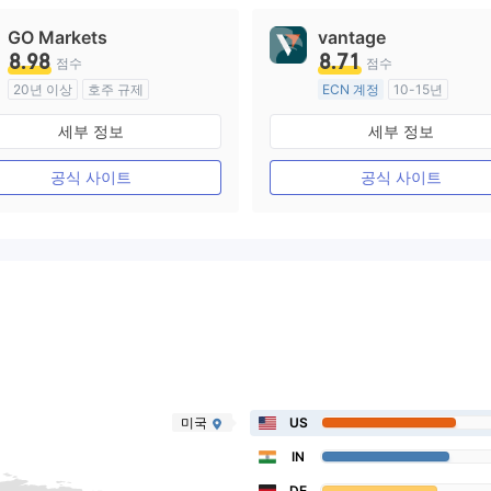
GO Markets
vantage
8.98
8.71
점수
점수
20년 이상
호주 규제
ECN 계정
10-15년
외환 거래 라이선스 (MM)
호주 규제
세부 정보
세부 정보
cTrader
외환 거래 라이선스 (MM)
마스터 레이블 MT4
공식 사이트
공식 사이트
미국
US
IN
DE