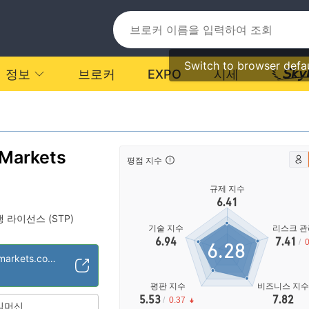
Switch to browser defa
정보
브로커
EXPO
시세
Markets
평점 지수
규제 지수
6.41
 라이선스 (STP)
기술 지수
리스크 관
4
글로벌 비즈니스
|
6.94
7.41
/
0
6.28
https://advancedmarkets.com/ko/
평판 지수
비즈니스 지
5.53
7.82
/
0.37
임머신