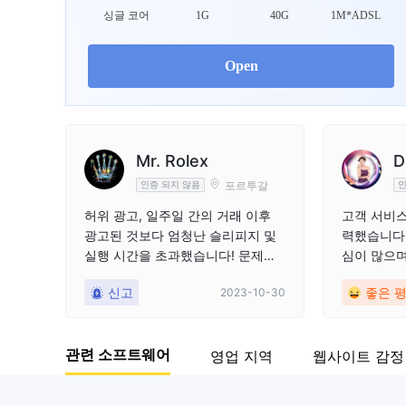
싱글 코어
1G
40G
1M*ADSL
Open
Mr. Rolex
D
포르투갈
인증 되지 않음
인
허위 광고, 일주일 간의 거래 이후
고객 서비스
광고된 것보다 엄청난 슬리피지 및
력했습니다.
실행 시간을 초과했습니다! 문제에
심이 많으며
대해 지원팀에 문의한 후 그들은 내
다.
신고
좋은 
2023-10-30
계정 관리자가 나에게 연락할 것이
라고 대답했습니다. 그들은 내 문제
에 응답하지 않았을 뿐만 아니라 계
관련 소프트웨어
영업 지역
웹사이트 감정
정 관리자도 내가 더 많이 입금하는
데에만 관심이 있었습니다. 추천하
지 않습니다!!