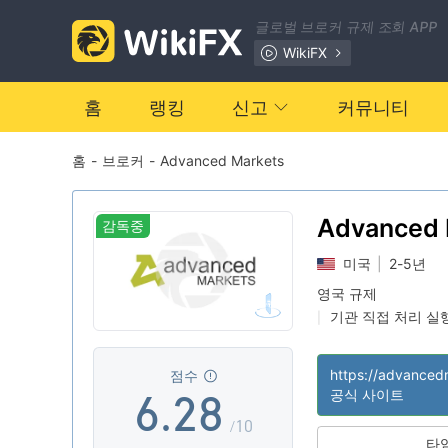
1
글로벌 브로커 규제 조회 APP
0
2
WikiFX
1
3
홈
랭킹
신고
커뮤니티
홈
-
브로커
-
Advanced Markets
2
4
3
5
Advanced 
감독중
미국
|
2-5년
4
0
6
영국 규제
기관 직접 처리 실행
|
5
1
7
화이트 레이블 MT
|
중급 잠재 위험
|
점수
6
.
2
8
공식 사이트
/10
타