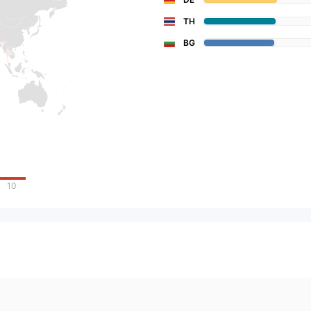
TH
BG
10