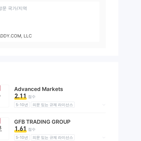
방문 국가/지역
DDY.COM, LLC
Advanced Markets
2.11
점수
5-10년
의문 있는 규제 라이선스
마스터 레이블 MT5
지역성 브로커
잠재적 위험성이 높음
GFB TRADING GROUP
1.61
점수
5-10년
의문 있는 규제 라이선스