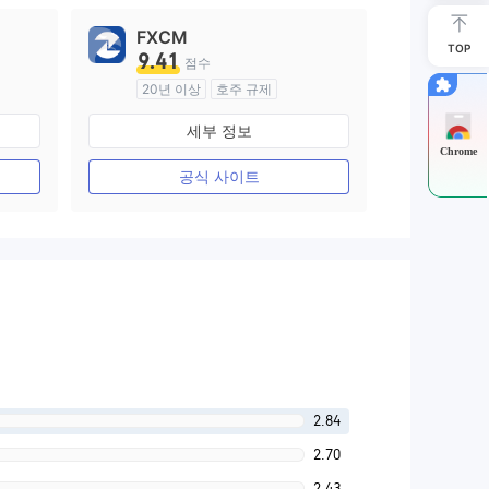
FXCM
TOP
9.41
점수
20년 이상
호주 규제
외환 거래 라이선스 (MM)
세부 정보
마스터 레이블 MT4
Chrome
공식 사이트
2.84
2.70
2.43