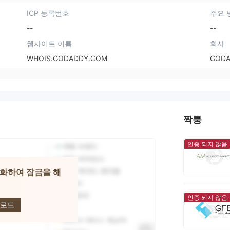
ICP 등록번호
주요 
--
--
웹사이트 이름
회사
WHOIS.GODADDY.COM
GODA
짝퉁
인증 되지 않음
화하여 잠금을 해
ed
s
인증 되지 않음
운로드