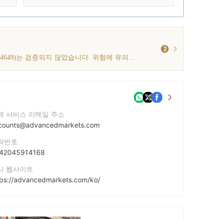
2
해당 브로커가 주장하는 호주 ASIC 라이선스(라이선스 번호: 444649)는 검증되지 않았습니다. 위험에 유의하시기 바랍니다!
객 서비스 이메일 주소
counts@advancedmarkets.com
락번호
42045914168
사 웹사이트
tps://advancedmarkets.com/ko/
사 주소
11325 Community House Road, Suite 425, Charlotte, North Caroline, 28277