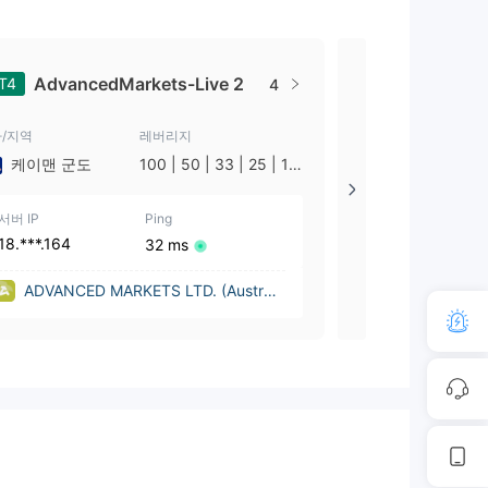
AdvancedMarkets-Live 2
Advance
T4
MT4
4
/지역
레버리지
국가/지역
케이맨 군도
100 | 50 | 33 | 25 | 10
영국
| 1
서버 IP
Ping
서버 IP
18.***.164
18.***.190
32 ms
ADVANCED MARKETS LTD. (Australi
ADVANCED 
a)
(United Ki