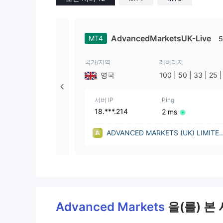
AdvancedMarketsUK-Live
MT4
5
국가/지역
레버리지
영국
100 | 50 | 33 | 25 |
| 1
서버 IP
Ping
18.***.214
2 ms
ADVANCED MARKETS (UK) LIMITE
(United Kingdom)
Advanced Markets
을(를) 본