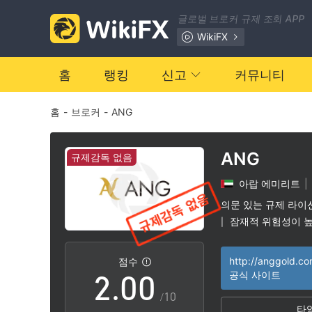
글로벌 브로커 규제 조회 APP
WikiFX
홈
랭킹
신고
커뮤니티
홈
-
브로커
-
ANG
ANG
규제감독 없음
아랍 에미리트
|
0
의문 있는 규제 라이
잠재적 위험성이 
|
1
http://anggold.co
점수
2
.
0
0
공식 사이트
/10
타