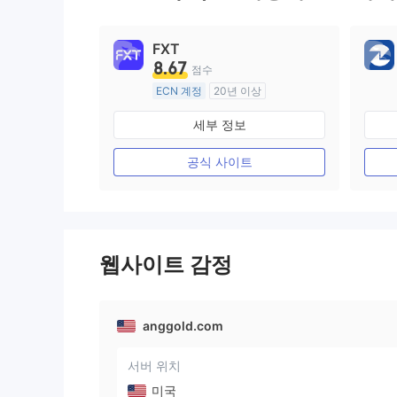
9
9
FXT
8.67
점수
ECN 계정
20년 이상
호주 규제
세부 정보
외환 거래 라이선스 (MM)
마스터 레이블 MT4
공식 사이트
웹사이트 감정
anggold.com
서버 위치
미국