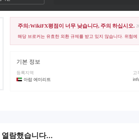
주의:WikiFX평점이 너무 낮습니다, 주의 하십시오.
2
해당 브로커는 유효한 외환 규제를 받고 있지 않습니다. 위험에
기본 정보
등록지역
고
아랍 에미리트
in
운영 기간
연
5-10년
+9
회사 전체 이름
회
ANG Gold
ht
 열람했습니다...