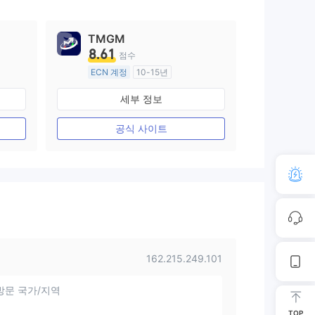
TMGM
8.61
점수
ECN 계정
10-15년
호주 규제
세부 정보
외환 거래 라이선스 (MM)
마스터 레이블 MT4
공식 사이트
162.215.249.101
방문 국가/지역
TOP