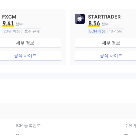
FXCM
STARTRADER
9.41
8.56
점수
점수
20년 이상
호주 규제
ECN 계정
10-15년
외환 거래 라이선스 (MM)
호주 규제
세부 정보
세부 정보
마스터 레이블 MT4
외환 거래 라이선스 (MM)
마스터 레이블 MT4
공식 사이트
공식 사이트
ICP 등록번호
주요 
--
--