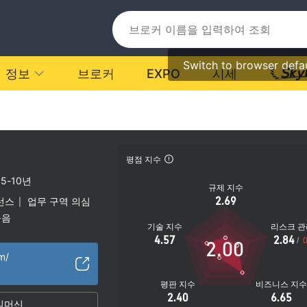
Switch to browser defa
정보
브로커
EXPO
시세
평점 지수
5-10년
규제 지수
2.69
선스
업무 구역 의심
|
높음
기술 지수
리스크 관
4.57
2.84
/
0
2.00
m/
평판 지수
비즈니스 지
2.40
6.65
임머신