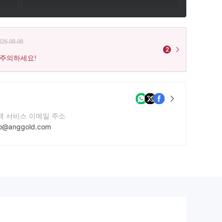
026-08-08
2
 주의하세요!
객 서비스 이메일 주소
fo@anggold.com
락번호
71503039387
사 웹사이트
tp://anggold.com/