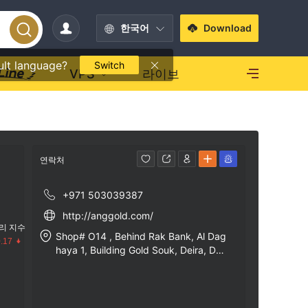
한국어
Download
ult language?
Switch
VPS
라이브
연락처
+971 503039387
http://anggold.com/
리 지수
Shop# O14 , Behind Rak Bank, Al Dag
.17
haya 1, Building Gold Souk, Deira, Du
bai - UAE
수