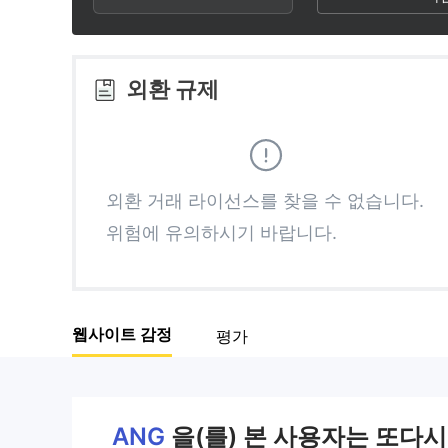
3
1
1
4
2
2
외환 규제
5
3
3
6
4
4
외환 거래 라이선스를 찾을 수 없습니다.
위험에 유의하시기 바랍니다.
7
5
5
8
6
6
웹사이트 감정
평가
9
7
7
8
8
ANG
을(를) 본 사용자는 또다시