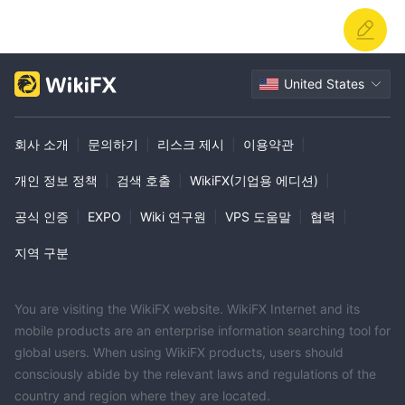
United States
회사 소개
|
문의하기
|
리스크 제시
|
이용약관
|
개인 정보 정책
|
검색 호출
|
WikiFX(기업용 에디션)
|
공식 인증
|
EXPO
|
Wiki 연구원
|
VPS 도움말
|
협력
|
지역 구분
You are visiting the WikiFX website. WikiFX Internet and its
mobile products are an enterprise information searching tool for
global users. When using WikiFX products, users should
consciously abide by the relevant laws and regulations of the
country and region where they are located.