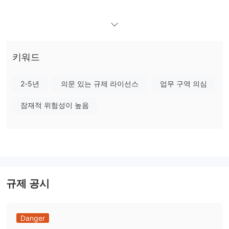
ExtrendCap에서 무엇을 거래할 수 있나요?
외환, 금속/상품, 지수 및 CFD
ExtrendCap은
를 제공합니다.
레버리지
키워드
1:500
ExtrendCap는 최대
의 레버리지를 제공합니다. 그러나 높은
레버리지는 이익뿐만 아니라 손실도 증가시킬 수 있습니다.
2-5년
의문 있는 규제 라이선스
업무 구역 의심
거래 플랫폼
잠재적 위험성이 높음
MetaTrader 5 (MT5)
ExtrendCap는 거래를 위해
를 제공합니다.
규제 공시
Danger