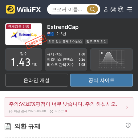
0
1
0
ExtrendCap
규제감독 없음
2
1
2-5년
의문 있는 규제 라이선스
업무 구역 의심
0
3
2
잠재적 위험성이 높음
점수
규제 색인
1.60
1
.
4
3
비즈니스 인덱스
6.26
/10
리스크 관리 지수
1.08
2
5
4
온라인 개설
공식 사이트
3
6
5
4
7
6
주의:WikiFX평점이 너무 낮습니다, 주의 하십시오.
5
8
7
이전 검사 2026-08-08
리스크
3
6
9
8
외환 규제
7
9