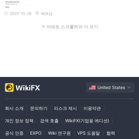
2022-10-26
베트남
아래로 스크롤하여 더 보기
United States
회사 소개
|
문의하기
|
리스크 제시
|
이용약관
|
개인 정보 정책
|
검색 호출
|
WikiFX(기업용 에디션)
|
공식 인증
|
EXPO
|
Wiki 연구원
|
VPS 도움말
|
협력
|