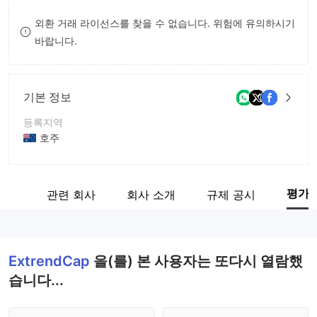
8
외환 거래 라이선스를 찾을 수 없습니다. 위험에 유의하시기
바랍니다.
9
기본 정보
등록지역
호주
운영 기간
2-5년
평가
계보
관련 회사
회사 소개
규제 공시
회사 전체 이름
EXTREND CAP INTERNATIONAL PTY LTD
ExtrendCap
을(를) 본 사용자는 또다시 열람했
습니다...