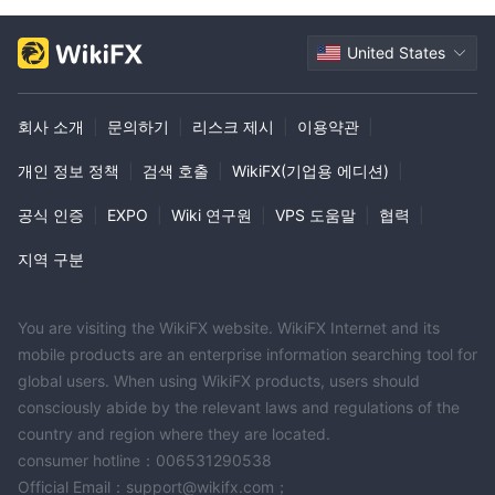
United States
회사 소개
|
문의하기
|
리스크 제시
|
이용약관
|
개인 정보 정책
|
검색 호출
|
WikiFX(기업용 에디션)
|
공식 인증
|
EXPO
|
Wiki 연구원
|
VPS 도움말
|
협력
|
지역 구분
You are visiting the WikiFX website. WikiFX Internet and its
mobile products are an enterprise information searching tool for
global users. When using WikiFX products, users should
consciously abide by the relevant laws and regulations of the
country and region where they are located.
consumer hotline：006531290538
Official Email：support@wikifx.com；