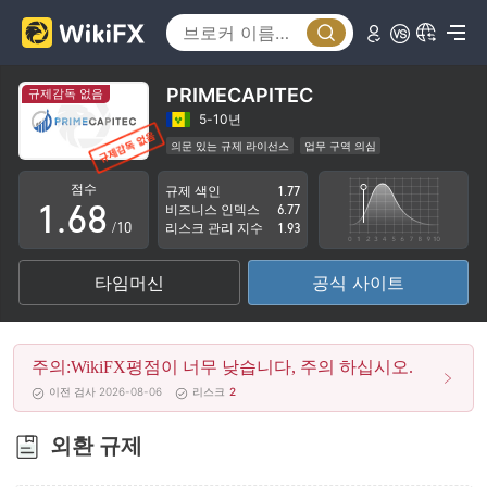
1
3
2
4
3
5
PRIMECAPITEC
규제감독 없음
4
6
5-10년
의문 있는 규제 라이선스
업무 구역 의심
0
5
7
잠재적 위험성이 높음
점수
규제 색인
1.77
1
.
6
8
비즈니스 인덱스
6.77
/10
리스크 관리 지수
1.93
2
7
9
타임머신
공식 사이트
3
8
4
9
주의:WikiFX평점이 너무 낮습니다, 주의 하십시오.
5
이전 검사 2026-08-06
리스크
2
6
외환 규제
7