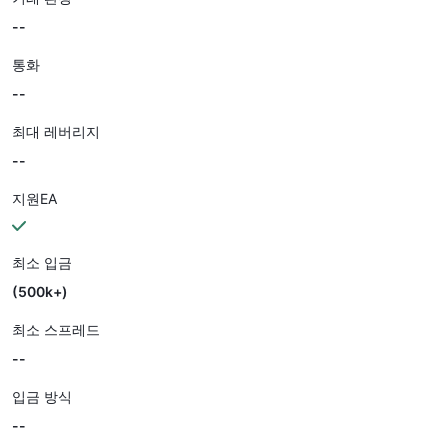
--
통화
--
최대 레버리지
--
지원EA
최소 입금
(500k+)
최소 스프레드
--
입금 방식
--