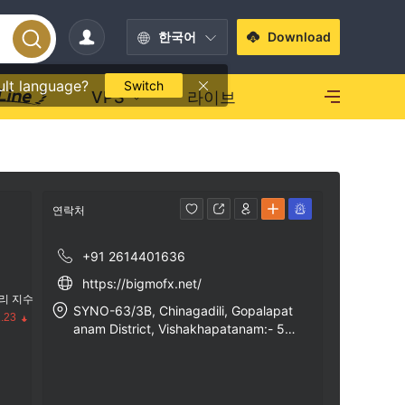
한국어
Download
ult language?
Switch
VPS
라이브
연락처
+91 2614401636
https://bigmofx.net/
리 지수
SYNO-63/3B, Chinagadili, Gopalapat
.23
anam District, Vishakhapatanam:- 53
0027, India
수