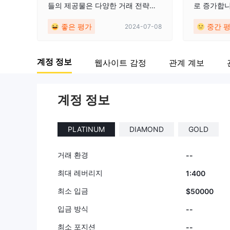
들의 제공물은 다양한 거래 전략에
로 증가합니
맞춰져 있어 거래자들이 거래 여정
공정한 게임
좋은 평가
중간 
2024-07-08
에서 다양성과 유연성을 추구하는
데 다재다능한 선택지입니다. 강력
히 추천합니다!
계정 정보
웹사이트 감정
관계 계보
계정 정보
PLATINUM
DIAMOND
GOLD
거래 환경
--
최대 레버리지
1:400
최소 입금
$50000
입금 방식
--
최소 포지션
--