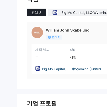
전체 2
Big Mo Capital, LLC(Wyomin
(United States))
William John Skabelund
조직자
재직 날짜
상태
--
재직
Big Mo Capital, LLC(Wyoming (United S
tates))
기업 프로필