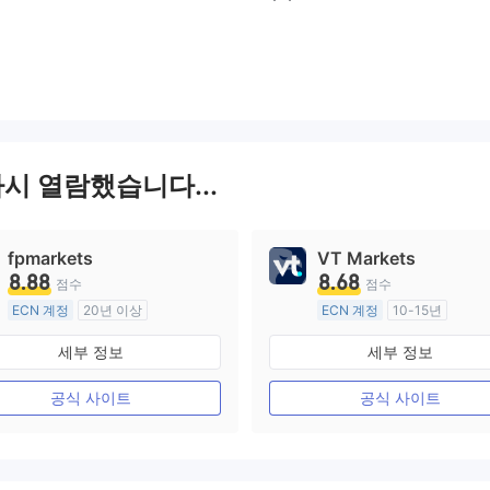
그에 따라 위험을 잘 관리하십시오.
다시 열람했습니다...
fpmarkets
VT Markets
8.88
8.68
점수
점수
ECN 계정
20년 이상
ECN 계정
10-15년
호주 규제
호주 규제
세부 정보
세부 정보
외환 거래 라이선스 (MM)
외환 거래 라이선스 (MM)
마스터 레이블 MT4
마스터 레이블 MT4
공식 사이트
공식 사이트