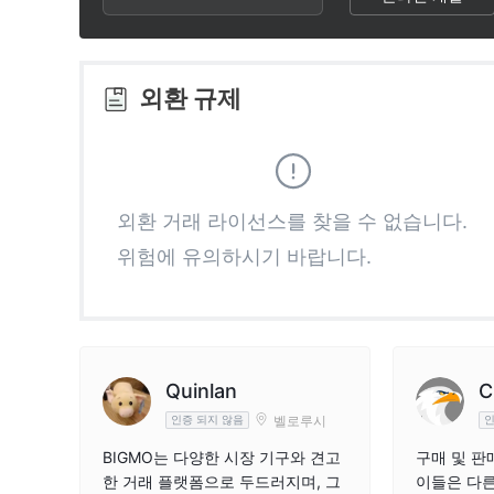
2
6
8
3
7
9
외환 규제
4
8
5
9
외환 거래 라이선스를 찾을 수 없습니다.
위험에 유의하시기 바랍니다.
6
7
8
Quinlan
C
벨로루시
인증 되지 않음
인
9
BIGMO는 다양한 시장 기구와 견고
구매 및 판
한 거래 플랫폼으로 두드러지며, 그
이들은 다른