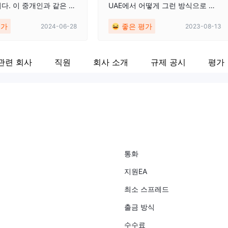
다. 이 중개인과 같은 불
UAE에서 어떻게 그런 방식으로 회
을 하지 않습니다.
사를 운영합니까? 최근에 저는 100
평가
좋은 평가
2024-06-28
2023-08-13
0$를 입금하고 인출을 요청했습니
다. 성공적이었습니다. 개인적으로
나는 상인입니다. 그래서 숨겨진 요
관련 회사
직원
회사 소개
규제 공시
평가
금으로 인해 이전 플랫폼을 변경했
습니다. 나에 따르면 대부분의 리뷰
는 돈을 잃어버린 사람들에게서 나
온 것입니다. 레버리지 사용 방법을
모르거나 경쟁자 팀입니다. 당신이
나를 어떤 이름으로 부르든 이것은
나의 최근 경험입니다. 나는 그들의
사무실을 방문하여 현금을 지갑에
입금하고 관계 관리자 단어를 필터
통화
링하여 거래를 시작했습니다. 4개월
지원EA
이 지난 지금도 잘 지내고 있습니다.
제 충고는 여러분 모두에게 드리는
최소 스프레드
것입니다. 바보처럼 거래하지 마십
시오. 최소한 간단한 수학으로 지갑
출금 방식
의 금액을 계산하는 방법을 배우고
수수료