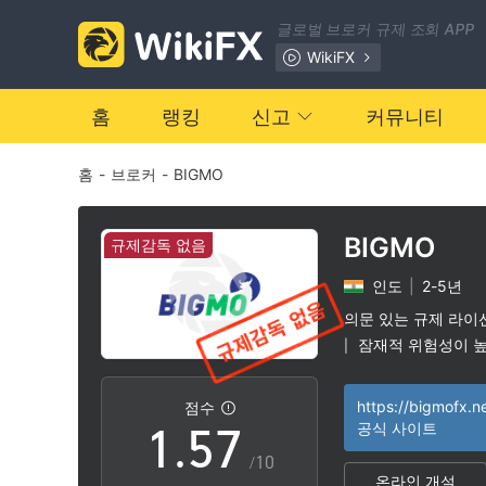
0
글로벌 브로커 규제 조회 APP
1
WikiFX
0
2
홈
랭킹
신고
커뮤니티
홈
-
브로커
-
BIGMO
1
3
2
4
BIGMO
규제감독 없음
인도
|
2-5년
3
5
의문 있는 규제 라이
잠재적 위험성이 
|
0
4
6
https://bigmofx.ne
점수
1
.
5
7
공식 사이트
/10
온라인 개설