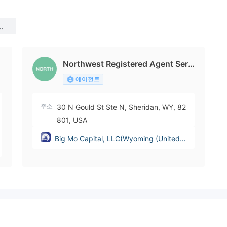
g
Northwest Registered Agent Servi
ce Inc
에이전트
주소
30 N Gould St Ste N, Sheridan, WY, 82
801, USA
Big Mo Capital, LLC(Wyoming (United S
tates))