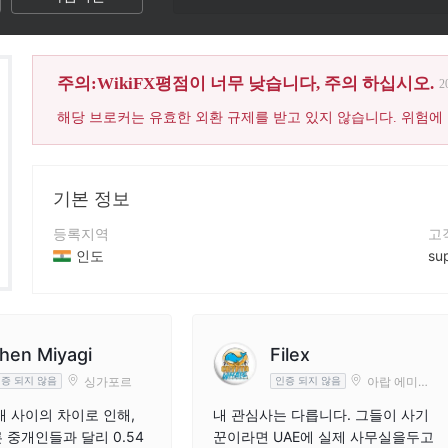
주의:WikiFX평점이 너무 낮습니다, 주의 하십시오.
2
해당 브로커는 유효한 외환 규제를 받고 있지 않습니다. 위험에
기본 정보
등록지역
고
인도
su
운영 기간
연
2-5년
+9
회사 전체 이름
회
hen Miyagi
Filex
BIG MO Capital
htt
싱가포르
아랍 에미리
증 되지 않음
인증 되지 않음
트
매 사이의 차이로 인해,
내 관심사는 다릅니다. 그들이 사기
 중개인들과 달리 0.54
꾼이라면 UAE에 실제 사무실을두고