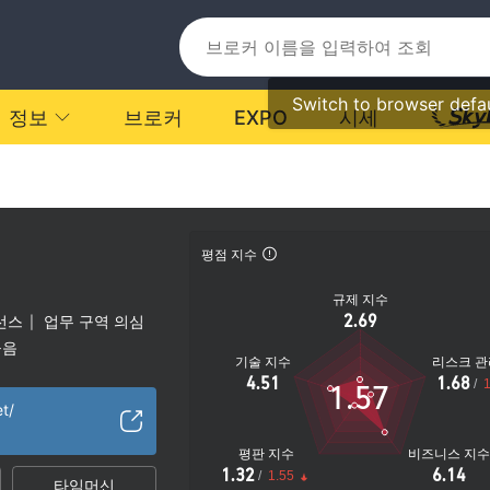
Switch to browser defa
정보
브로커
EXPO
시세
평점 지수
규제 지수
2.69
선스
업무 구역 의심
|
높음
기술 지수
리스크 관
4.51
1.68
/
1
1.57
t/
평판 지수
비즈니스 지
1.32
6.14
/
1.55
타임머신