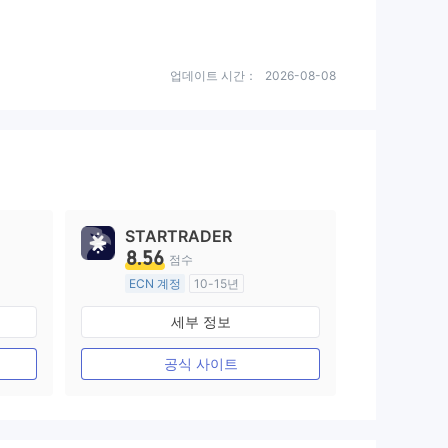
업데이트 시간：
2026-08-08
STARTRADER
8.56
점수
ECN 계정
10-15년
호주 규제
세부 정보
외환 거래 라이선스 (MM)
마스터 레이블 MT4
공식 사이트