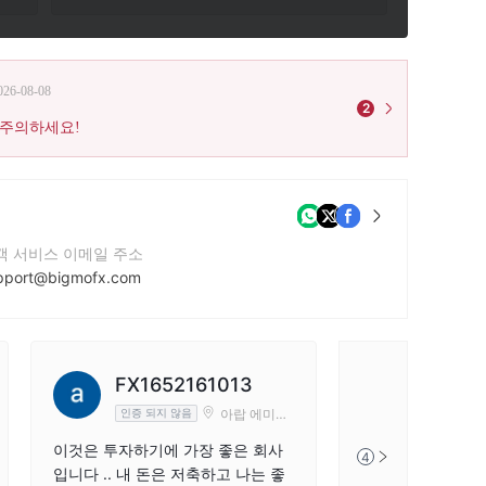
026-08-08
2
 주의하세요!
객 서비스 이메일 주소
pport@bigmofx.com
락번호
12614401636
사 웹사이트
FX1652161013
ps://bigmofx.net/
아랍 에미리
인증 되지 않음
트
이것은 투자하기에 가장 좋은 회사
4
입니다 .. 내 돈은 저축하고 나는 좋