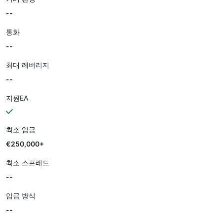
--
통화
--
최대 레버리지
--
지원EA
최소 입금
€250,000+
최소 스프레드
--
입금 방식
--