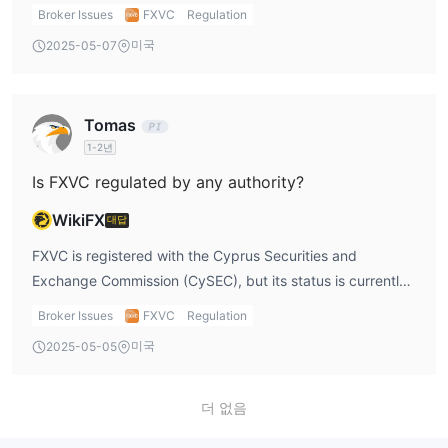
crypto, and stocks. From my perspective as a trader,
Broker Issues
FXVC
Regulation
having access to such a diverse range of assets is a
미국
2025-05-07
significant advantage. The tiered account structure allows
traders to scale up according to their deposit, which is an
appealing feature in FXVC trading. Weaknesses: The major
Tomas
downside is its "Unsubscribed" regulatory status. In my
1-2년
opinion, this reduces the trust factor significantly, and I
would be more cautious about depositing larger sums with
Is FXVC regulated by any authority?
FXVC. Additionally, FXVC’s proprietary platform doesn’t
WikiFX
대답
support popular platforms like MT4 or MT5, which limits its
appeal to traders used to these widely-recognized tools.
FXVC is registered with the Cyprus Securities and
Exchange Commission (CySEC), but its status is currently
“Unsubscribed.” This means that FXVC was once
Broker Issues
FXVC
Regulation
regulated by CySEC but no longer holds an active license.
미국
2025-05-05
From my personal experience and in reviewing FXVC
trading, I find this "Unsubscribed" status concerning, as it
implies there is no active regulatory oversight. For anyone
더 없음
considering FXVC, it's important to understand that