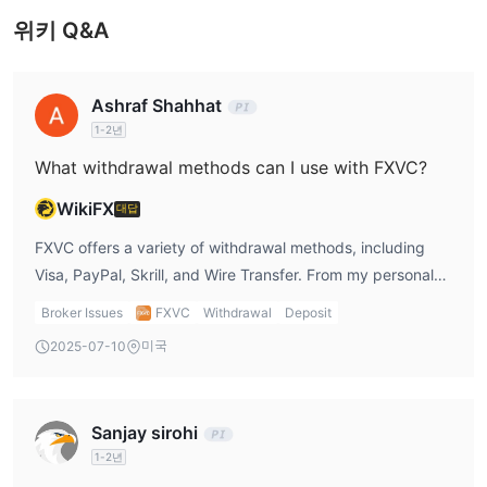
스틀리와 같은 방법을 통해 자금을 인출할 수도 있습니다. 사용자가
위키 Q&A
인출할 수 있는 최소 금액은 35유로/USD/GBP이며 처리 시간은 24
시간입니다.
Ashraf Shahhat
고객 지원
1-2년
FXVC월요일부터 금요일까지 오전 03:00부터 오후 17:00까지 이용
할 수 있는 놀라운 고객 지원 데스크가 인상적입니다. 거래자는 이메
What withdrawal methods can I use with FXVC?
일, 전화 및 라이브 채팅 시설을 포함한 여러 연락 채널을 통해 담당
WikiFX
대답
자에게 연락할 수 있습니다. 트레이더는 사이트를 직접 방문하여 설
문지를 작성하면 담당자가 24시간 이내에 답변을 드릴 것입니다. 이
FXVC offers a variety of withdrawal methods, including
사이트는 또한 온라인 거래를 지원하는 비디오 코스 및 전자책과 함
Visa, PayPal, Skrill, and Wire Transfer. From my personal
께 매우 포괄적인 자주 묻는 질문 섹션을 갖추고 있습니다.
experience, PayPal and Skrill have been the fastest
Broker Issues
FXVC
Withdrawal
Deposit
methods for me, processing withdrawals within 24 hours.
미국
2025-07-10
However, if I use wire transfers, they can take 2-5
business days, which can be inconvenient if I need access
to my funds quickly. I appreciate the variety of options,
Sanjay sirohi
but I’d recommend using faster methods like PayPal if
1-2년
immediate access to funds is important.