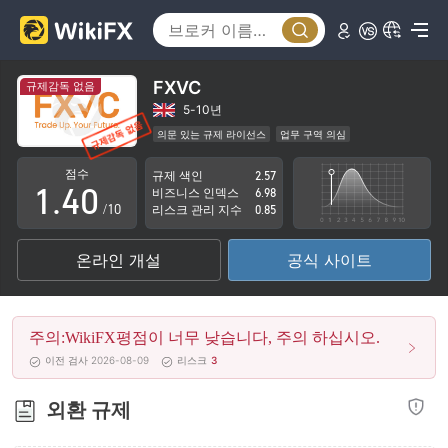
0
1
FXVC
규제감독 없음
2
5-10년
의문 있는 규제 라이선스
업무 구역 의심
0
3
키프로스직접 처리 실행 라이선스 (STP)탈퇴됨
점수
규제 색인
2.57
잠재적 위험성이 높음
1
.
4
0
비즈니스 인덱스
6.98
/10
리스크 관리 지수
0.85
2
5
1
온라인 개설
공식 사이트
3
6
2
4
7
3
주의:WikiFX평점이 너무 낮습니다, 주의 하십시오.
5
8
4
이전 검사 2026-08-09
리스크
3
6
9
5
외환 규제
7
6