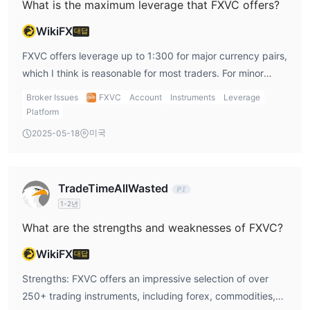
What is the maximum leverage that FXVC offers?
WikiFX
대답
FXVC offers leverage up to 1:300 for major currency pairs,
which I think is reasonable for most traders. For minor
pairs, the leverage is capped at 1:200, which might be
Broker Issues
FXVC
Account
Instruments
Leverage
limiting for traders like me who are used to higher
Platform
leverage. But for my trading style, the 1:300 leverage on
미국
2025-05-18
major pairs gives me a good balance of risk and reward. I
would prefer more leverage for minor pairs, but overall,
the leverage offered by FXVC is adequate for most
TradeTimeAllWasted
strategies.
1-2년
What are the strengths and weaknesses of FXVC?
WikiFX
대답
Strengths: FXVC offers an impressive selection of over
250+ trading instruments, including forex, commodities,