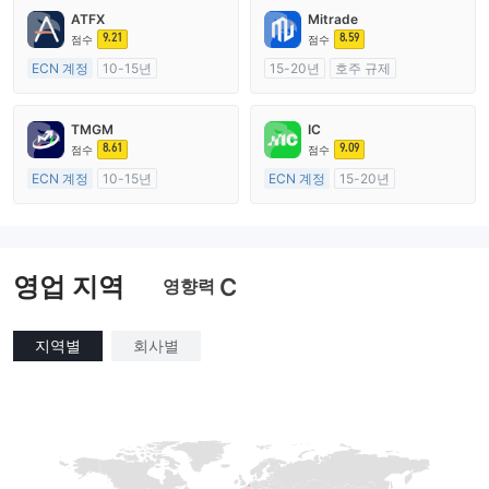
ATFX
Mitrade
9.21
8.59
점수
점수
ECN 계정
10-15년
15-20년
호주 규제
호주 규제
외환 거래 라이선스 (MM)
외환 거래 라이선스 (MM)
자체 연구개발
TMGM
IC
마스터 레이블 MT4
8.61
9.09
점수
점수
ECN 계정
10-15년
ECN 계정
15-20년
호주 규제
호주 규제
외환 거래 라이선스 (MM)
외환 거래 라이선스 (MM)
마스터 레이블 MT4
마스터 레이블 MT4
영업 지역
C
영향력
지역별
회사별