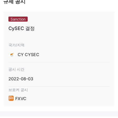
규제 공시
거래는 일반적으로 수수료 없이 스프레드와 스왑만 지불하면 됩니
다. 그러나 이는 개설된 계정 유형에 따라 다릅니다. FXVC 아래와 같
이 기본, 브론즈, 실버, 골드, 플래티넘 및 VIP 계정을 통해 거래할 수
Sanction
있는 다양한 상품에 대한 스프레드 및 오버나이트 펀딩 비용에 대한
CySEC 결정
자세한 정보를 제공합니다.
외환 거래
스왑
국가/지역
거래 플랫폼
CY CYSEC
FXVC완전히 웹 기반인 거래를 위한 자체 독점 플랫폼을 제공합니
다. 이 플랫폼은 모든 데스크톱 또는 모바일 장치의 모든 브라우저에
공시 시간
서 액세스할 수 있습니다. 그러나, 없다 FXVC 많은 거래자들에게 부
끄러운 것처럼 보일 수 있는 mt4 플랫폼.
2022-08-03
입금 및 출금
브로커 공시
FXVC비자, 마스터카드, 마에스트로, 페이팔, 스크릴, 페이세이프카
드, 아이디얼, 소프트, 전신환, 트러스티리, 넷틀러, 유텔러, 엡, 지로
FXVC
페이 . 대부분의 방법은 영업일 기준 2-5일의 전신 송금으로 즉시 자
금을 조달할 수 있습니다. 사용자는 비자, 마스터카드, 마에스트로,
전신환, 페이팔, 스크릴, 페이세이프카드, 아이디얼, 넷텔러 및 트러