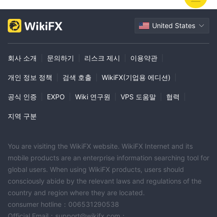
United States
회사 소개
|
문의하기
|
리스크 제시
|
이용약관
|
개인 정보 정책
|
검색 호출
|
WikiFX(기업용 에디션)
|
공식 인증
|
EXPO
|
Wiki 연구원
|
VPS 도움말
|
협력
|
지역 구분
You are visiting the WikiFX website. WikiFX Internet and its
mobile products are an enterprise information searching tool for
global users. When using WikiFX products, users should
consciously abide by the relevant laws and regulations of the
country and region where they are located.
consumer hotline：006531290538
Official Email：support@wikifx.com；