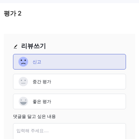
trading with a broker that has an "Unsubscribed" license
could be risky. I always prioritize brokers with active and
평가
2
verified regulation to ensure investor protection, which
makes me more cautious when considering FXVC.
리뷰쓰기
신고
중간 평가
좋은 평가
댓글을 달고 싶은 내용
입력해 주세요....