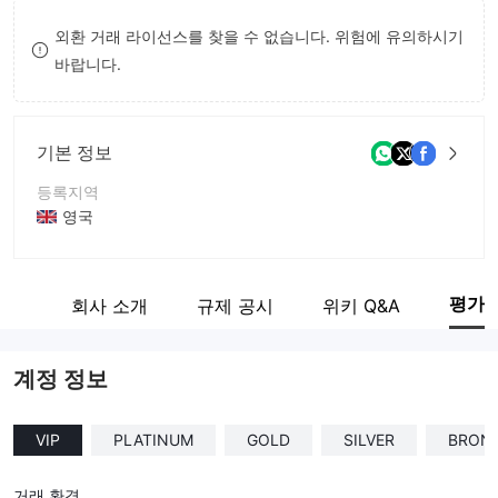
8
7
외환 거래 라이선스를 찾을 수 없습니다. 위험에 유의하시기
바랍니다.
9
8
9
기본 정보
등록지역
영국
운영 기간
5-10년
평가
직원
회사 소개
규제 공시
위키 Q&A
회사 전체 이름
Centralspot Trading Ltd
계정 정보
VIP
PLATINUM
GOLD
SILVER
BRON
거래 환경