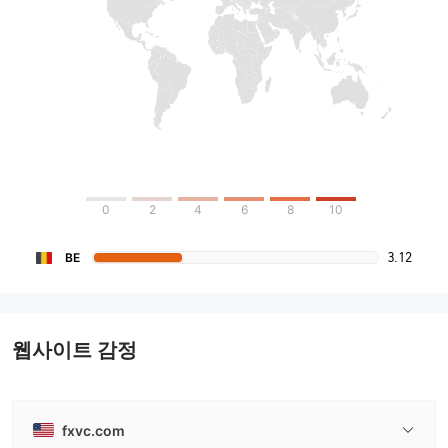
0
2
4
6
8
10
3.12
BE
웹사이트 감정
fxvc.com