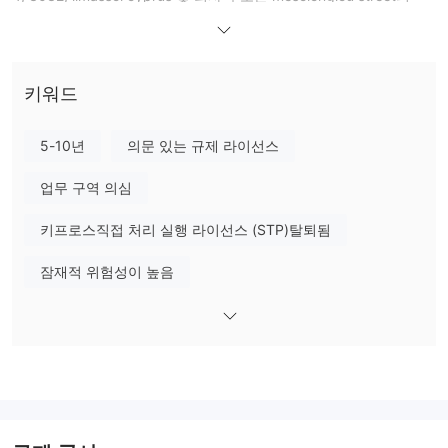
glastonos 110 코너, ayias trias 3032, limassol cyprus에 있습니
다. finteractive ltd는 유럽 경제 지역 및 스위스(면제 벨기에, 라트비
아, 영국 및 프랑스) 거주자에게 투자 및 보조 서비스를 제공합니다.
키워드
시장 상품
FXVC는 자체 독점 웹 기반 거래 플랫폼에서 외환, 원자재, 암호화폐,
주식 및 지수를 포괄하는 250개 이상의 금융 CFD 상품을 거래할 수
5-10년
의문 있는 규제 라이선스
있는 기능을 사용자에게 제공합니다.
업무 구역 의심
최소 보증금
FXVC계층화된 계정 시스템을 제공합니다. 사용자가 입금하는 금액
키프로스직접 처리 실행 라이선스 (STP)탈퇴됨
에 따라 브론즈, 실버, 골드, 플래티넘 및 VIP 서비스를 제공합니다.
입금액은 귀하의 계정 수준을 정의하며 최소 입금액은 2500유로이
잠재적 위험성이 높음
며 브론즈 계정이 되며 가장 높은 계정 유형 입금액은 250,000유로
입니다.
영향력
제공하는 최대 레버리지 FXVC 주요 통화 쌍의 경우 최대 1:300, 미
성년자의 경우 최대 1:200입니다.
스프레드 및 커미션
거래 비용 FXVC 개설된 자산 클래스 및 계정 유형에 따라 다릅니다.