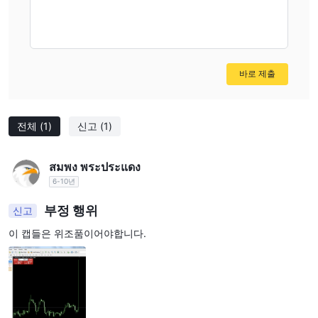
거래 플랫폼
A Book Broker은 투명한 가격 책정, 사용자 친화적 인터페이스 및
MetaTrader 4 (MT4)
경쟁력 있는 스프레드로 알려진
플랫폼을
바로 제출
사용합니다. 이 플랫폼은 신입 및 숙련된 트레이더 모두를 위한 신뢰
할 수 있고 비용 효율적인 거래 환경을 지원합니다. 또한, A Book
Broker은 안전한 거래 경험을 보장하기 위해 규제 기관의 인증을 받
전체
(1)
신고
(1)
았습니다.
고객 지원
สมพง พระประแดง
6-10년
A Book Broker은 다양한 채널을 통해 고객 지원을 제공합니다. 클라
이언트는 이메일(info@abookbroker.com)이나 전화
부정 행위
신고
(+552130305880)를 통해 연락할 수 있습니다. 또한, 세인트 빈센
이 캡들은 위조품이어야합니다.
트의 킹스타운과 런던의 코번트 가든에 사무실을 운영하고 있습니
다. 또한, 페이스북과 링크드인과 같은 소셜 미디어 플랫폼에서도 참
여와 지원을 위해 활동하고 있습니다.
거래 도구