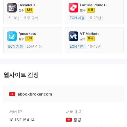
DecodeFX
Fortune Prime Global
8.55
8.58
점수
점수
5-10년
호주 규제
ECN 계정
15-20년
외환 거래 라이선스 (MM)
호주 규제
마스터 레이블 MT4
외환 거래 라이선스 (MM)
fpmarkets
VT Markets
마스터 레이블 MT4
8.88
8.62
점수
점수
ECN 계정
20년 이상
ECN 계정
10-15년
호주 규제
호주 규제
외환 거래 라이선스 (MM)
외환 거래 라이선스 (MM)
마스터 레이블 MT4
마스터 레이블 MT4
웹사이트 감정
abookbroker.com
서버 IP
서버 위치
홍콩
18.162.154.14