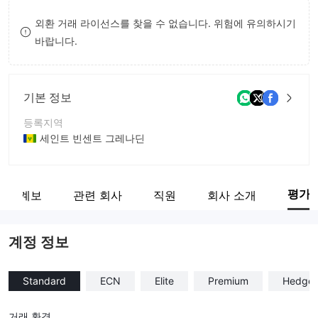
9
7
9
외환 거래 라이선스를 찾을 수 없습니다. 위험에 유의하시기
바랍니다.
8
9
기본 정보
등록지역
세인트 빈센트 그레나딘
운영 기간
5-10년
평가
관계 계보
관련 회사
직원
회사 소개
회사 전체 이름
A Book Broker
계정 정보
Standard
ECN
Elite
Premium
Hedge 
거래 환경