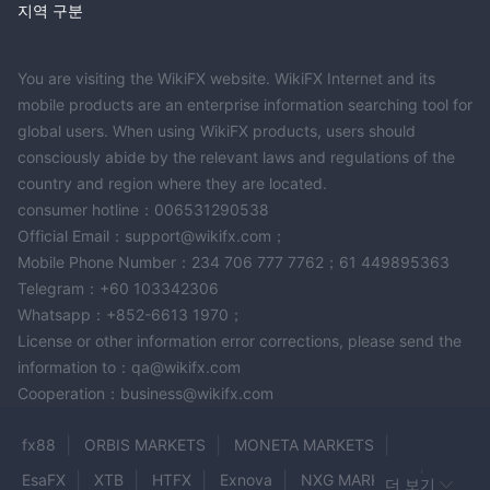
된 위험을 신중히 고려해야 합니다.
지역 구분
FAQs
A Book Broker은 규제 받고 있나요？
You are visiting the WikiFX website. WikiFX Internet and its
mobile products are an enterprise information searching tool for
아니요, A Book Broker은 어떠한 인정받은 금융 당국에도 규제되지
global users. When using WikiFX products, users should
않았습니다.
consciously abide by the relevant laws and regulations of the
A Book Broker은 어떤 거래 플랫폼을 사용하나요？
country and region where they are located.
A Book Broker은 MetaTrader 4 (MT4) 플랫폼을 사용합니다.
consumer hotline：006531290538
A Book Broker은 어떤 종류의 계정을 제공하나요？
Official Email：support@wikifx.com；
A Book Broker은 실계좌, 데모계좌, 그리고 IB (Introducing Broker)
Mobile Phone Number：234 706 777 7762；61 449895363
계정을 제공합니다.
Telegram：+60 103342306
A Book Broker와 함께 이용 가능한 거래 상품은 무엇인가
Whatsapp：+852-6613 1970；
요？
License or other information error corrections, please send the
A Book Broker은 ETF, 통화, 주요 주식 지수, 그리고 농산물을 제공
information to：qa@wikifx.com
합니다.
Cooperation：business@wikifx.com
A Book Broker의 고객 지원에 어떻게 연락할 수 있나요？
A Book Broker의 고객 지원은 info@abookbroker.com으로 이메일
fx88
ORBIS MARKETS
MONETA MARKETS
을 보내거나, +552130305880으로 전화하거나, 킹스타운, 세인트
EsaFX
XTB
HTFX
Exnova
NXG MARKETS
더 보기
빈센트, 그리고 코번트 가든, 런던의 사무실을 통해 연락할 수 있습