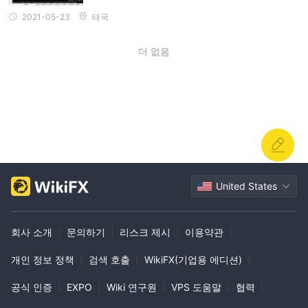
경제 캘린더
A Book Broker은 거래 도구의 일환으로
를 제공합니
2021-05-23
태국
다. 이 도구는 금융 시장에 영향을 미칠 수 있는 중요한 경제 이벤트
와 데이터 공개에 대해 트레이더들이 정보를 얻을 수 있도록 도와줍
더 없음
니다. 이를 통해 더 잘 알고 있는 거래 결정을 내릴 수 있습니다.
사용자 리뷰
사용자 1: "몇 달 동안 A Book Broker와 거래하고 있습니다. MT4 플
랫폼은 기능적이고 신뢰할 수 있습니다. 그러나 규제 부재에 대해 불
안합니다. 자금의 안전성에 대해 의문이 듭니다."
사용자 2: "A Book Broker은 다양한 거래 상품을 제공합니다. ETF와
지수 거래를 좋아합니다. 고객 지원도 도움이 되었습니다. 그러나 예
United States
금 방법과 규제 감독에 대한 명확한 정보 부재는 걱정스럽습니다."
결론
회사 소개
|
문의하기
|
리스크 제시
|
이용약관
|
A book broker는 저 스프레드와 큰 레버리지를 가진 다양한 거래 상
품과 기본 거래 플랫폼을 제공합니다. 그러나 규제 통제가 없어 운영
개인 정보 정책
|
검색 호출
|
WikiFX(기업용 에디션)
|
투명성과 금융 안전성에 대한 심각한 의문이 제기됩니다. 투자하기
공식 인증
|
EXPO
|
Wiki 연구원
|
VPS 도움말
|
협력
|
전에 잠재적인 트레이더들은 규제되지 않은 브로커와의 거래와 관련