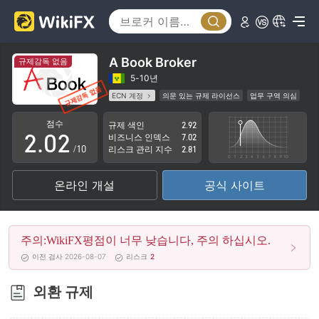
A Book Broker
규제감독 없음
0
0
5-10년
ECN 계정
의문 있는 규제 라이선스
업무 구역 의심
1
1
잠재적 위험성이 높음
점수
규제 색인
2.92
2
.
0
2
비즈니스 인덱스
7.02
/10
리스크 관리 지수
2.81
3
1
3
온라인 개설
공식 사이트
4
2
4
5
3
5
주의:WikiFX평점이 너무 낮습니다, 주의 하십시오.
6
4
6
이전 검사 2026-08-07
리스크
2
7
5
7
외환 규제
8
6
8