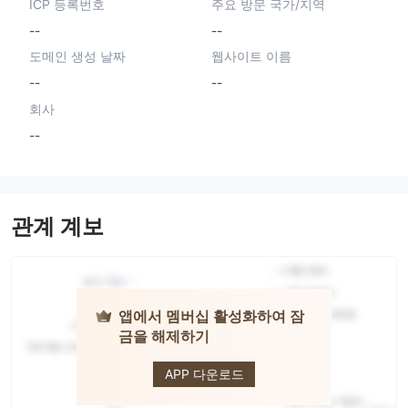
ICP 등록번호
주요 방문 국가/지역
--
--
도메인 생성 날짜
웹사이트 이름
--
--
회사
--
관계 계보
앱에서 멤버십 활성화하여 잠
금을 해제하기
A Book
Broker
APP 다운로드