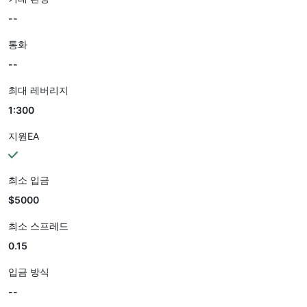
--
통화
--
최대 레버리지
1:300
지원EA
최소 입금
$5000
최소 스프레드
0.15
입금 방식
--