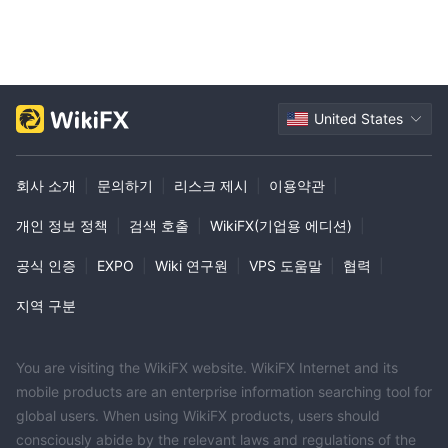
United States
회사 소개
|
문의하기
|
리스크 제시
|
이용약관
|
개인 정보 정책
|
검색 호출
|
WikiFX(기업용 에디션)
|
공식 인증
|
EXPO
|
Wiki 연구원
|
VPS 도움말
|
협력
|
지역 구분
You are visiting the WikiFX website. WikiFX Internet and its
mobile products are an enterprise information searching tool for
global users. When using WikiFX products, users should
consciously abide by the relevant laws and regulations of the