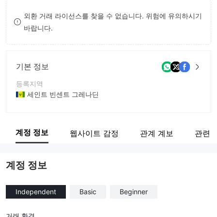
8
8
외환 거래 라이선스를 찾을 수 없습니다. 위험에 유의하시기
바랍니다.
9
9
기본 정보
등록지역
세인트 빈센트 그레나딘
운영 기간
2-5년
계정 정보
웹사이트 감정
관계 계보
관련 
회사 전체 이름
Progresive Trade
계정 정보
Independent
Basic
Beginner
거래 환경