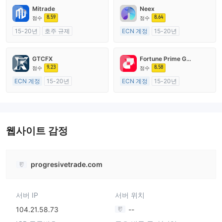
Mitrade
Neex
8.59
8.64
점수
점수
15-20년
호주 규제
ECN 계정
15-20년
외환 거래 라이선스 (MM)
호주 규제
자체 연구개발
외환 거래 라이선스 (MM)
GTCFX
Fortune Prime Global
마스터 레이블 MT4
9.23
8.58
점수
점수
ECN 계정
15-20년
ECN 계정
15-20년
영국 규제
호주 규제
외환 거래 라이선스 (MM)
외환 거래 라이선스 (MM)
마스터 레이블 MT4
마스터 레이블 MT4
웹사이트 감정
progresivetrade.com
서버 IP
서버 위치
104.21.58.73
--