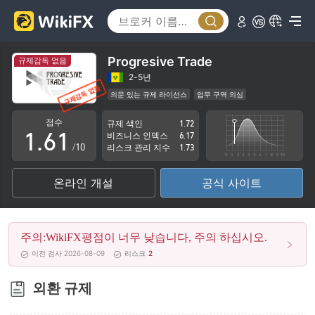
1
2
3
Progresive Trade
규제감독 없음
4
2-5년
의문 있는 규제 라이선스
업무 구역 의심
0
5
0
잠재적 위험성이 높음
점수
규제 색인
1.72
1
.
6
1
비즈니스 인덱스
6.17
/10
리스크 관리 지수
1.73
2
7
2
온라인 개설
공식 사이트
3
8
3
4
9
4
주의:WikiFX평점이 너무 낮습니다, 주의 하십시오.
5
5
이전 검사 2026-08-09
리스크
2
6
6
외환 규제
7
7