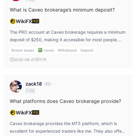
What is Caveo brokerage’s minimum deposit?
WikiFX
대답
The PRO account at Caveo brokerage requires a minimum
deposit of $250, making it accessible for most people.
However, the Elite account requires a much higher deposit
Broker Issues
caveo
Withdrawal
Deposit
of $25,000, which could be too high for some traders.
미국
2025-06-21
zack18
1-2년
What platforms does Caveo brokerage provide?
WikiFX
대답
Caveo brokerage provides the MT5 platform, which is
excellent for experienced traders like me. They also offer