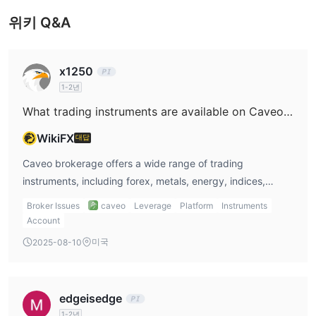
위키 Q&A
복사 거래
Caveo 은 고객들이 최고의 트레이더를 따라가고 그들의 거래 경험
을 배울 수 있는 복사 거래 서비스를 제공합니다. 그러나 이 서비스
x1250
는 공식 웹사이트에서 접근할 수 없으며, 이 서비스가 여전히 작동하
1-2년
는지 증명할 수 없습니다. 서비스를 시도하기 전에 신중히 고려해주
What trading instruments are available on Caveo brokerage?
십시오.
WikiFX
대답
입출금
Caveo brokerage offers a wide range of trading
MasterCard, 은행 송금 또는 KNET 카드 (쿠웨이
Caveo
은
instruments, including forex, metals, energy, indices,
트 내)
를 통한 결제를 허용합니다.
commodities, futures, and stocks. However, they do not
은행 송금
고객은
을 통해 인출할 수 있습니다. 브로커는 클라이언
Broker Issues
caveo
Leverage
Platform
Instruments
offer cryptos, bonds, ETFs, or options, which might limit
트 포털을 통해 같은 날에 자금을 클라이언트의 은행 계좌로 이체합
Account
my options for diversification.
3~5 영업일
니다. 은행 송금은 보통
이 소요됩니다.
미국
2025-08-10
edgeisedge
1-2년