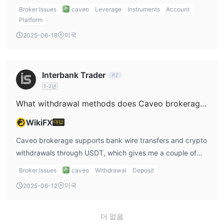
the Caveo App, which is mobile-friendly. However, the
Broker Issues
caveo
Leverage
Instruments
Account
MT4 platform is not available, which might be a downside
Platform
for traders who prefer that platform.
미국
2025-06-18
Interbank Trader
1-2년
What withdrawal methods does Caveo brokerage support?
WikiFX
대답
Caveo brokerage supports bank wire transfers and crypto
withdrawals through USDT, which gives me a couple of
secure options. However, I would need to check if there
Broker Issues
caveo
Withdrawal
Deposit
are any additional withdrawal methods or fees that apply.
미국
2025-06-12
더 없음