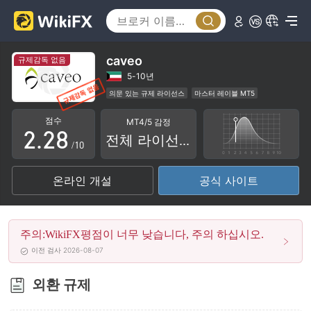
3
4
5
caveo
규제감독 없음
0
0
6
5-10년
의문 있는 규제 라이선스
마스터 레이블 MT5
1
1
7
지역성 브로커
잠재적 위험성이 높음
점수
MT4/5 감정
2
.
2
8
전체 라이선스
/10
3
3
9
온라인 개설
공식 사이트
4
4
5
5
주의:WikiFX평점이 너무 낮습니다, 주의 하십시오.
6
6
이전 검사 2026-08-07
7
7
외환 규제
8
8