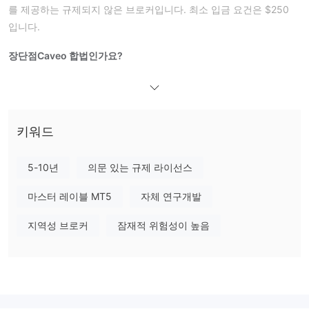
를 제공하는 규제되지 않은 브로커입니다. 최소 입금 요건은 $250
입니다.
장단점
Caveo 합법인가요?
유효한 규제가 없습니다
아니요. Caveo 은 현재
. 리스크를 인식
해주십시오!
Caveo에서 무엇을 거래할 수 있나요?
키워드
Caveo 은 외환, 금속, 에너지, 지수, 상품, 선물 및 주식 거래를 제공
합니다.
5-10년
의문 있는 규제 라이선스
계정 유형
마스터 레이블 MT5
자체 연구개발
Caveo 이 제공하는 두 가지 계정 유형은 다음과 같습니다:
지역성 브로커
잠재적 위험성이 높음
레버리지
1:400
Caveo
은 최대 레버리지를
로 제공합니다. 레버리지가 클수
록 예금 자본을 잃을 위험이 커집니다.
Caveo 스프레드
거래 플랫폼