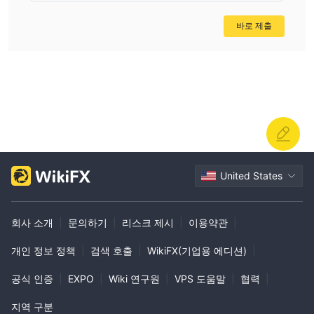
바로 제출
United States
회사 소개
|
문의하기
|
리스크 제시
|
이용약관
|
개인 정보 정책
|
검색 호출
|
WikiFX(기업용 에디션)
|
공식 인증
|
EXPO
|
Wiki 연구원
|
VPS 도움말
|
협력
|
지역 구분