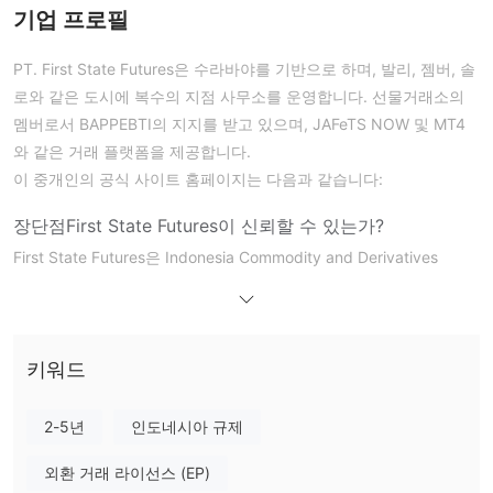
기업 프로필
PT. First State Futures은 수라바야를 기반으로 하며, 발리, 젬버, 솔
로와 같은 도시에 복수의 지점 사무소를 운영합니다. 선물거래소의
멤버로서 BAPPEBTI의 지지를 받고 있으며, JAFeTS NOW 및 MT4
와 같은 거래 플랫폼을 제공합니다.
이 중개인의 공식 사이트 홈페이지는 다음과 같습니다:
장단점
First State Futures이 신뢰할 수 있는가?
First State Futures은 Indonesia Commodity and Derivatives
Exchange (ICDX)에 의해 규제되고 있습니다. No.
037/SPKB/ICDX/Dir/VIII/2010으로 Retail Forex License를 보유하
고 있습니다. 또한 분리된 계정을 포함한 보안 조치도 제공합니다.
그러나 Badan Pengawas Perdagangan Berjangka Komoditi
키워드
취소
Kementerian Perdagangan (BAPPEBTI)의 라이센스는
되었으
의심스러운 클론
며 Jakarta Futures Exchange (JFX)는
입니다.
2-5년
인도네시아 규제
First State Futures에서 무엇을 거래할 수 있나요?
외환 거래 라이선스 (EP)