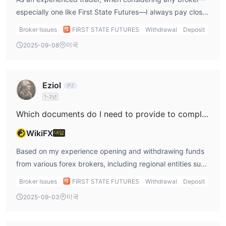
을 제공합니다.
especially one like First State Futures—I always pay close
JAFeTS NOW 거래 플랫폼:
attention to transaction details, including minimum deposit
Broker Issues
FIRST STATE FUTURES
Withdrawal
Deposit
이 플랫폼은 최신 기술을 기반으로 구축되어 향후 기술 발전을 지원
and withdrawal policies. From what I’ve gathered, First
미국
2025-09-08
하며 시장 요구에 따라 추가 개발될 수 있습니다. 또한 다자간 상품
State Futures does provide some transparency about fees
거래 시뮬레이션을 지원합니다.
(not charging for deposits or withdrawals) and
MetaTrader 4 (MT4) 거래 플랫폼:
emphasizes transfers via segregated accounts in the
Eziol
Metaquotes Software Corp의 소프트웨어를 기반으로 한 MT4는
company’s name for security. However, I have not found
1-2년
모든 종류의 장치를 지원하는 다목적 플랫폼입니다. 이 플랫폼은 실
specific, disclosed information regarding the minimum
시간 시세, 차트, 시장 뉴스를 제공하며 거래의 즉시 실행을 완벽하
withdrawal amount for a single transaction. This lack of
Which documents do I need to provide to complete my initial withdrawal with First State Futures?
게 지원합니다.
explicit detail is something I approach cautiously. Even
WikiFX
대답
though the broker seems to have its operational
입출금
procedures regulated by the ICDX in Indonesia, with
Based on my experience opening and withdrawing funds
First State Futures에서는 예금을 PT의 명의로 분리된 계좌에 대한
segregated accounts as an added safety layer, I find it
from various forex brokers, including regional entities such
북 트랜스퍼(book transfers)를 통해서만 받습니다. 예금 또는 인출
less than ideal that concrete withdrawal minimums aren’t
as First State Futures, I always start by ensuring that my
Broker Issues
FIRST STATE FUTURES
Withdrawal
Deposit
수수료는 부과되지 않습니다.
clearly published. In my experience, this could potentially
identity is fully verified to avoid any unnecessary delays.
미국
2025-09-03
인출은 예금 시 사용한 결제 방법을 통해서만 처리 및 이체될 수 있
lead to confusion or inconvenience down the road—so
First State Futures, as per its regulatory obligations in
습니다.
before funding any account, I always recommend
Indonesia, typically requires personal identification