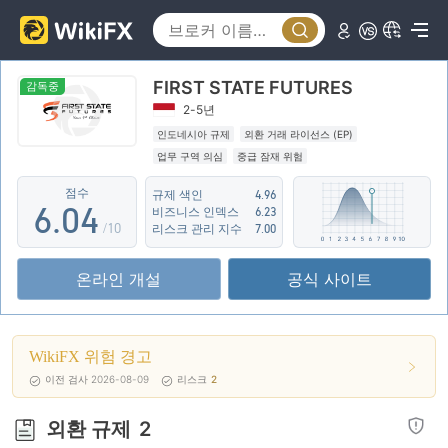
1
2
0
FIRST STATE FUTURES
3
1
감독중
2-5년
4
2
인도네시아 규제
외환 거래 라이선스 (EP)
업무 구역 의심
중급 잠재 위험
5
3
점수
규제 색인
4.96
6
.
0
4
비즈니스 인덱스
6.23
/10
리스크 관리 지수
7.00
7
1
5
온라인 개설
공식 사이트
8
2
6
9
3
7
WikiFX 위험 경고
4
8
이전 검사 2026-08-09
리스크
2
5
9
외환 규제
2