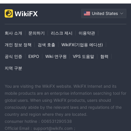
United States
회사 소개
|
문의하기
|
리스크 제시
|
이용약관
|
개인 정보 정책
|
검색 호출
|
WikiFX(기업용 에디션)
|
공식 인증
|
EXPO
|
Wiki 연구원
|
VPS 도움말
|
협력
|
지역 구분
You are visiting the WikiFX website. WikiFX Internet and its
mobile products are an enterprise information searching tool for
global users. When using WikiFX products, users should
consciously abide by the relevant laws and regulations of the
country and region where they are located.
consumer hotline：006531290538
Official Email：support@wikifx.com；