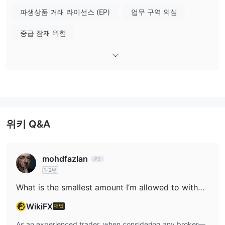
First State Futures 는 미국 단일 주식, 통화, 금속 및 에너지, 주식
파생상품 거래 라이선스 (EP)
업무 구역 의심
지수, 마이크로 다자간 및 상품 (CPO, Olein, Cocoa, coffee)을 제공
합니다.
중급 잠재 위험
계정 유형
단일 플
First State Futures은 세 가지 종류의 계정을 제공합니다:
랫폼 계정, 마이크로 다자간 계정 및 다자간 상품 계정
. 또한,
데모 계정
도 사용할 수 있습니다.
데모 계
First State Futures의 계정을 개설하려면 실계정 신청 전에
정
을 보유해야 합니다. 또한, 제공된 캐비닛 등록 페이지에 로그인하
위키 Q&A
여 이메일을 열고 이메일에 포함된 활성화 링크를 클릭하여 이메일
을 인증해야 합니다.
mohdfazlan
First State Futures 수수료
1-2년
30 (서른)일 연속 활동이 없는 경우 USD
또한, 고객의 계정이
50의 비활동 수수료
What is the smallest amount I’m allowed to withdraw from my First State Futures account in a single transaction?
가 부과됩니다.
WikiFX
대답
거래 플랫폼
JAFeTS NOW 및 MT4 거래 플랫폼
First State Futures은(는)
As an experienced trader, when considering any broker—