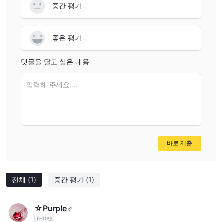
or sharp market movements, the cost of trading—
중간 평가
expressed through wider bid-ask spreads—typically
increases. For me, this exposes traders to higher
좋은 평가
transaction costs during precisely those periods when
quick execution and stable pricing matter most. The
댓글을 달고 싶은 내용
absence of concrete spread details from First State
Futures means I’d approach active news trading or event-
입력해 주세요....
driven strategies with heightened caution, as unexpected
costs could arise. In summary, while First State Futures
offers a range of instruments and claims medium risk, the
uncertainty around spread type and behavior during
volatility prompts me to be vigilant, seek direct
바로 제출
clarification from their support, and possibly test actual
trading conditions with a demo or small live account
before any significant commitment.
전체
(1)
중간 평가
(1)
☆Purple♂
6-10년