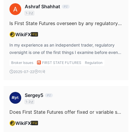
reaching out directly to their support for written
documents and proof of account ownership, especially
Ashraf Shahhat
confirmation of such policies. For me, not having this
since deposits and withdrawals are only processed to and
1-2년
information upfront means I’d proceed with extra care and
from bank accounts in the client’s own name. For my initial
not assume full operational flexibility until verified. This
withdrawal, I prepared a valid government-issued photo
Is First State Futures overseen by any regulatory bodies, and if so, which financial authorities are responsible for its regulation?
conservative stance helps me manage risk, especially with
ID (such as a passport or national ID card), proof of
WikiFX
대답
newer or less internationally established brokers.
address (for example, a recent utility bill or bank
statement showing my name and residential address), and
In my experience as an independent trader, regulatory
documents showing the bank account matches my
oversight is one of the first things I examine before even
registration details. This is standard practice in the
considering a broker. When researching First State
Broker Issues
FIRST STATE FUTURES
Regulation
industry to comply with anti-money laundering regulations
Futures, I found that they are currently regulated by the
미국
2025-07-22
and to confirm the source and destination of funds. I also
Indonesia Commodity and Derivatives Exchange (ICDX),
made sure to use the same payment method and bank
holding a Retail Forex License under license number
account that I used during my deposit, as their
037/SPKB/ICDX/Dir/VIII/2010. This means, at least for the
Sergey5
procedures only allow withdrawals via the original deposit
present, they are officially monitored for compliance by
1-2년
channel. In my cautious view, contacting their customer
ICDX—a key regulatory authority for trading activities in
support before initiating a withdrawal is prudent. This
Indonesia, intended to provide some layer of client
Does First State Futures offer fixed or variable spreads, and how are these spreads affected during periods of significant market volatility or major news events?
approach helps me verify which documents are currently
protection. However, I have to be cautious here. I also
WikiFX
대답
required, as requirements can change, and ensures my
noticed that First State Futures previously held a license