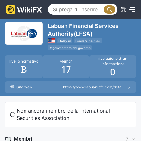
Labuan Financial Services
Authority(LFSA)
Malaysia
Fondata nel 1996
Regolamentato dal governo
Regolamentazione dei cambi
rivelazione di un
livello normativo
Membri
'informazione
B
17
0
Sito web
https://www.labuanibfc.com/default.aspx
Non ancora membro della International
Securities Association
Membri
17