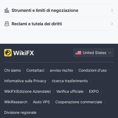
Broker regionali
Esposizione globale
Alto rischio potenziale
Strumenti e limiti di negoziazione
Supervisione offshore
Reclami e tutela dei diritti
United States
Chi siamo
|
Contattaci
|
avviso rischio
|
Condizioni d'uso
|
Informativa sulla Privacy
|
ricerca trasferimento
|
WikiFX(Edizione Aziendale)
|
Verifica ufficiale
|
EXPO
|
WikiResearch
|
Aiuto VPS
|
Cooperazione commerciale
|
Divisione regionale