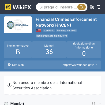
Financial Crimes Enforcement
Network(FinCEN)
Stati Uniti
Fondata nel 1990
Regolamentato dal governo
Regolamentazione dei cambi
rivelazione di un
livello normativo
Membri
'informazione
B
36
0
Sito web
https://www.fincen.gov/
Non ancora membro della International
Securities Association
Membri
36