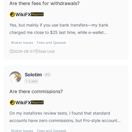
Are there fees for withdrawals?
WikiFX
Rispondi
Yes, but mainly if you use bank transfers—my bank
charged me close to $25 last time, while e-wallet
withdrawals like Skrill were much cheaper. It’s not
Broker Issues
Fees and Spreads
Instaforex directly, but the payment channel fees you
2025-08-07
Stati Uniti
should watch for.
Solotim
1-2 anni
Are there commissions?
WikiFX
Rispondi
On my instaforex review tests, I found that standard
accounts have zero commissions, but Pro-style accounts
like Insta.Eurica might have commission-like costs built
Broker Issues
Fees and Spreads