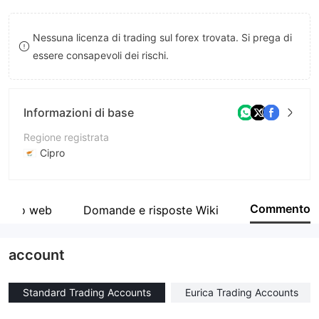
9
8
9
Nessuna licenza di trading sul forex trovata. Si prega di
9
essere consapevoli dei rischi.
Informazioni di base
Regione registrata
Cipro
Periodo operativo
10-15 anni
Commento
Sito web
Domande e risposte Wiki
Azienda
INSTANT TRADING EU LTD
account
Standard Trading Accounts
Eurica Trading Accounts