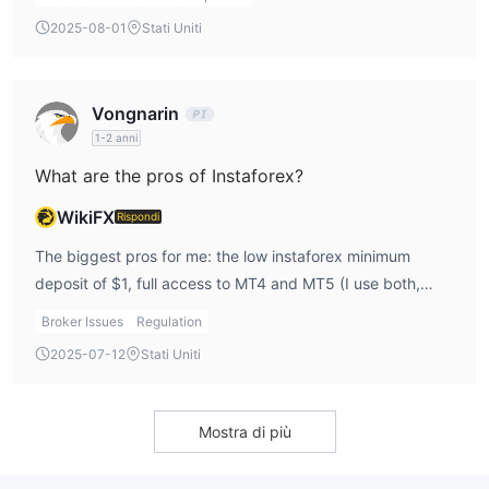
into the spreads. For my scalping strategy, I still prefer
2025-08-01
Stati Uniti
tighter spreads even if it means paying a commission.
Vongnarin
1-2 anni
What are the pros of Instaforex?
WikiFX
Rispondi
The biggest pros for me: the low instaforex minimum
deposit of $1, full access to MT4 and MT5 (I use both,
depending on the strategy), a wide range of account
Broker Issues
Regulation
types, and the availability of an instaforex demo account
2025-07-12
Stati Uniti
for practice. They also don’t charge deposit fees, which is
great when I’m funding my account frequently.
Mostra di più