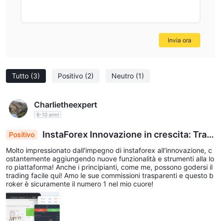
Invia ora
Tutto
(3)
Positivo
(2)
Neutro
(1)
Charlietheexpert
6-10 anni
InstaForex Innovazione in crescita: Tradi
Positivo
ng adatto ai principianti, commissioni trasparent
Molto impressionato dall'impegno di instaforex all'innovazione, c
i, status di broker top!
ostantemente aggiungendo nuove funzionalità e strumenti alla lo
ro piattaforma! Anche i principianti, come me, possono godersi il
trading facile qui! Amo le sue commissioni trasparenti e questo b
roker è sicuramente il numero 1 nel mio cuore!