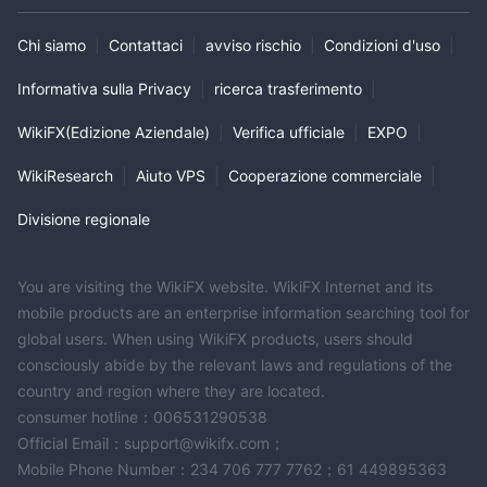
Chi siamo
|
Contattaci
|
avviso rischio
|
Condizioni d'uso
|
Informativa sulla Privacy
|
ricerca trasferimento
|
WikiFX(Edizione Aziendale)
|
Verifica ufficiale
|
EXPO
|
WikiResearch
|
Aiuto VPS
|
Cooperazione commerciale
|
Divisione regionale
You are visiting the WikiFX website. WikiFX Internet and its
mobile products are an enterprise information searching tool for
global users. When using WikiFX products, users should
consciously abide by the relevant laws and regulations of the
country and region where they are located.
consumer hotline：006531290538
Official Email：support@wikifx.com；
Mobile Phone Number：234 706 777 7762；61 449895363