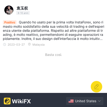
袁玉权
6-10 anni
Quando ho usato per la prima volta InstaForex, sono ri
Positivo
masto molto soddisfatto della sua velocità di trading e dell'esperi
enza utente della piattaforma. Rispetto ad altre piattaforme di tr
ading, è molto reattivo, permettendomi di eseguire operazioni ra
pidamente. Inoltre, il suo design dell'interfaccia è molto intuitivo,
permettendomi di trovare facilmente gli strumenti e le funzionalit
2023-03-27
Malaysia
à di cui ho bisogno. Inoltre, fornisce anche alcuni utili strumenti a
nalitici e informazioni di mercato per permettermi di cogliere me
Basta così.
glio le dinamiche del mercato. Ho anche apprezzato il loro serviz
io clienti te
United States