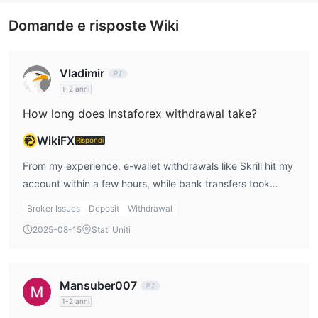
Domande e risposte Wiki
Vladimir
1-2 anni
How long does Instaforex withdrawal take?
WikiFX
Rispondi
From my experience, e-wallet withdrawals like Skrill hit my
account within a few hours, while bank transfers took
about 2–4 days. Visa withdrawals took me around 3
Broker Issues
Deposit
Withdrawal
business days. I always plan my cash flow accordingly.
2025-08-15
Stati Uniti
Mansuber007
1-2 anni