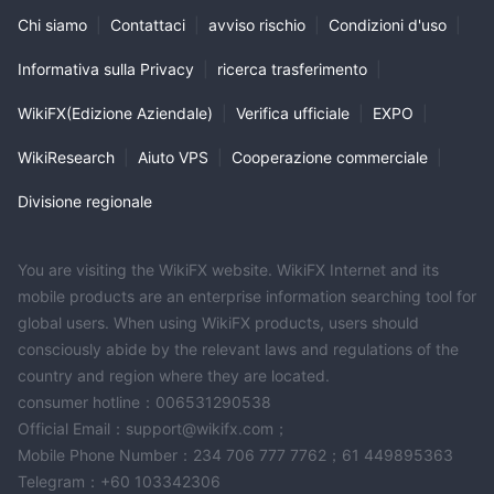
Chi siamo
|
Contattaci
|
avviso rischio
|
Condizioni d'uso
|
Informativa sulla Privacy
|
ricerca trasferimento
|
WikiFX(Edizione Aziendale)
|
Verifica ufficiale
|
EXPO
|
WikiResearch
|
Aiuto VPS
|
Cooperazione commerciale
|
Divisione regionale
You are visiting the WikiFX website. WikiFX Internet and its
mobile products are an enterprise information searching tool for
global users. When using WikiFX products, users should
consciously abide by the relevant laws and regulations of the
country and region where they are located.
consumer hotline：006531290538
Official Email：support@wikifx.com；
Mobile Phone Number：234 706 777 7762；61 449895363
Telegram：+60 103342306