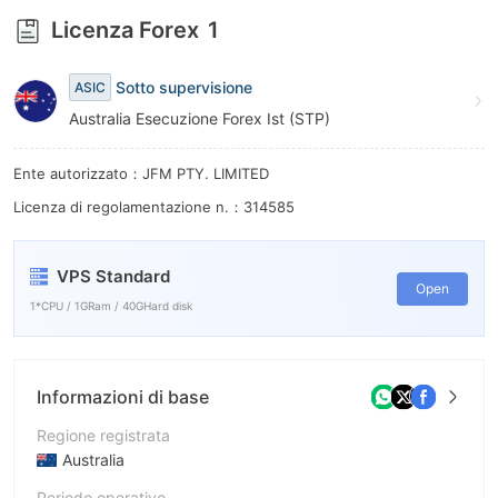
9
Licenza Forex
1
Sotto supervisione
ASIC
Australia Esecuzione Forex Ist (STP)
Ente autorizzato：JFM PTY. LIMITED
Licenza di regolamentazione n.：314585
VPS Standard
Open
1*CPU / 1GRam / 40GHard disk
Informazioni di base
Regione registrata
Australia
Periodo operativo