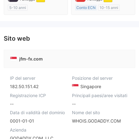
5-10 anni
Conto ECN
10-15 anni
Regolamentato in Australia
Regolamentato in Australia
Market Making (MM)
Market Making (MM)
Etichetta principale MT4
Etichetta principale MT4
Sito web
jfm-fx.com
IP del server
Posizione del server
182.50.151.42
Singapore
Registrazione ICP
Principali paesi/aree visitati
--
--
Data di validità del dominio
Nome del sito
0001-01-01
WHOIS.GODADDY.COM
Azienda
GODADDY.COM, LLC