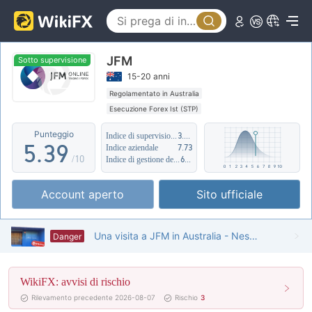
0
4
1
5
JFM
2
0
6
Sotto supervisione
15-20 anni
3
1
7
Regolamentato in Australia
Esecuzione Forex Ist (STP)
4
2
8
Ambito dell' attività sospetto
Alto rischio potenziale
Punteggio
Indice di supervisione
3.27
5
.
3
9
Indice aziendale
7.73
/10
Indice di gestione del rischio
6.70
6
4
Account aperto
Sito ufficiale
7
5
8
6
Una visita a JFM in Australia - Nessun ufficio trovato
Danger
9
7
WikiFX: avvisi di rischio
8
Rilevamento precedente 2026-08-07
Rischio
3