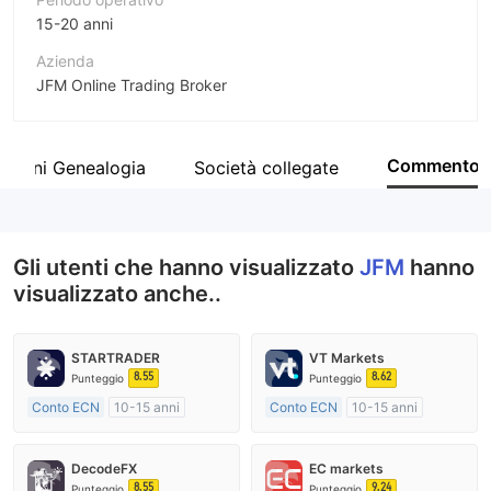
15-20 anni
Azienda
JFM Online Trading Broker
Abbreviazione
JFM
Commento
azioni Genealogia
Società collegate
Impiegato di azienda
--
Gli utenti che hanno visualizzato
JFM
hanno
visualizzato anche..
STARTRADER
VT Markets
8.55
8.62
Punteggio
Punteggio
Conto ECN
10-15 anni
Conto ECN
10-15 anni
Regolamentato in Australia
Regolamentato in Australia
Market Making (MM)
Market Making (MM)
DecodeFX
EC markets
Etichetta principale MT4
Etichetta principale MT4
8.55
9.24
Punteggio
Punteggio