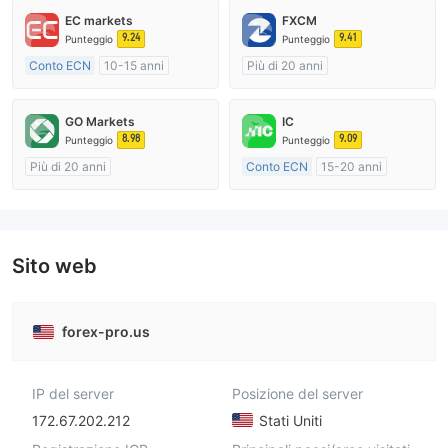
EC markets
FXCM
9.24
9.41
Punteggio
Punteggio
Conto ECN
10-15 anni
Più di 20 anni
Regolamentato in Australia
Regolamentato in Australia
Market Making (MM)
Market Making (MM)
GO Markets
IC
Etichetta principale MT4
Etichetta principale MT4
8.98
9.09
Punteggio
Punteggio
Più di 20 anni
Conto ECN
15-20 anni
Regolamentato in Australia
Regolamentato in Australia
Market Making (MM)
Market Making (MM)
cTrader
Etichetta principale MT4
Sito web
forex-pro.us
IP del server
Posizione del server
172.67.202.212
Stati Uniti