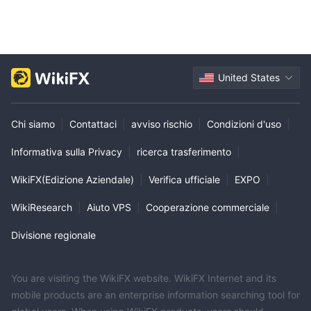
United States
Chi siamo
|
Contattaci
|
avviso rischio
|
Condizioni d'uso
|
Informativa sulla Privacy
|
ricerca trasferimento
|
WikiFX(Edizione Aziendale)
|
Verifica ufficiale
|
EXPO
|
WikiResearch
|
Aiuto VPS
|
Cooperazione commerciale
|
Divisione regionale
You are visiting the WikiFX website. WikiFX Internet and its
mobile products are an enterprise information searching tool for