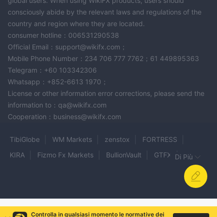
global users. When using WikiFX products, users should
consciously abide by the relevant laws and regulations of the
country and region where they are located.
consumer hotline：006531290538
Official Email：support@wikifx.com；
Mobile Phone Number：234 706 777 7762；61 449895363
Telegram：+60 103342306
Whatsapp：+852-6613 1970；
License or other information error corrections, please send the
information to：qa@wikifx.com
Cooperation：business@wikifx.com
TibiGlobe
WM Markets
zenstox
FORTRESS
KIRA
Fizmo Fx Markets
BullionVault
GTFX
Di Più
Coininvest
8 Bitnex
MC Markets
Coin Fx Trade
iCareForex
Bibgold
Neptune Securities
XB Prime
Goldpayer
Total-Gain
EMPOWERFX
Controlla in qualsiasi momento le normative dei
LiveFx Group