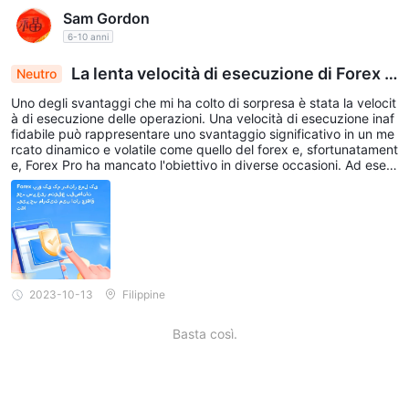
Sam Gordon
6-10 anni
La lenta velocità di esecuzione di Forex P
Neutro
ro porta a perdite inaspettate durante le negozia
Uno degli svantaggi che mi ha colto di sorpresa è stata la velocit
zioni volatili
à di esecuzione delle operazioni. Una velocità di esecuzione inaf
fidabile può rappresentare uno svantaggio significativo in un me
rcato dinamico e volatile come quello del forex e, sfortunatament
e, Forex Pro ha mancato l'obiettivo in diverse occasioni. Ad esem
pio, durante un recente ##### di volatilità del trading, avevo a c
he fare con la coppia EUR/USD che stava assistendo a oscillazio
ni aggressive del mercato. Confidando nella velocità di esecuzio
ne di Forex Pro, ho effettuato i miei ordini, ma ho riscontrato freq
uenti slittamenti che hanno portato a perdite deludenti.
2023-10-13
Filippine
Basta così.