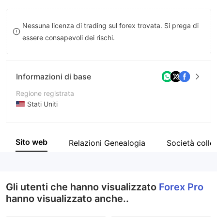
8
9
Nessuna licenza di trading sul forex trovata. Si prega di
9
essere consapevoli dei rischi.
Informazioni di base
Regione registrata
Stati Uniti
Periodo operativo
2-5 anni
Sito web
Relazioni Genealogia
Società colle
Azienda
Forex Pro
Gli utenti che hanno visualizzato
Forex Pro
hanno visualizzato anche..