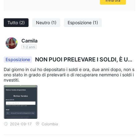
Invia ora
Tutto
(2)
Neutro
(1)
Esposizione
(1)
Camila
1-2 anni
NON PUOI PRELEVARE I SOLDI, È UN
Esposizione
A TRUFFA
Dal giorno in cui ho depositato i soldi e ora, due anni dopo, non s
ono stato in grado di prelevarli o di recuperare nemmeno i soldi i
nvestiti.
2024-09-17
Colombia