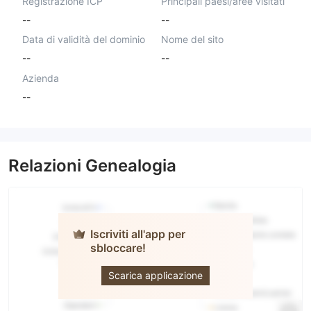
Registrazione ICP
Principali paesi/aree visitati
--
--
Data di validità del dominio
Nome del sito
--
--
Azienda
--
Relazioni Genealogia
Iscriviti all'app per
sbloccare!
Forex Pro
Scarica applicazione