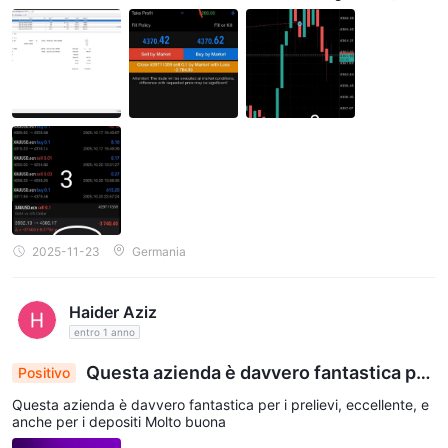
t/data/volume sbagliati) • Persi migliaia perché non potevo chiu
dere la vendita o coprire (errore Mercato Chiuso) Storia complet
a + screenshot nei commenti qui sotto. È legale o una truffa? #Ot
etMarkets #HiddenGap #BrokerScam #XAUUSD
2025-11-23
Germania
Haider Aziz
entro 1 anno
Questa azienda è davvero fantastica per
Positivo
i prelievi
Questa azienda è davvero fantastica per i prelievi, eccellente, e
anche per i depositi Molto buona