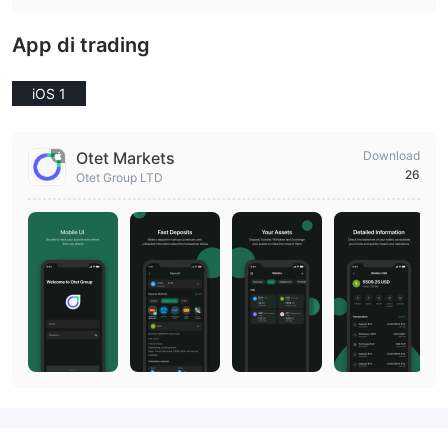
App di trading
iOS 1
Otet Markets
Download
26
Otet Group LTD