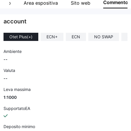
Commento
elato
Area espositiva
Sito web
Impiegato di azienda
--
account
Otet Plus(+)
ECN+
ECN
NO SWAP
S
Ambiente
--
Valuta
--
Leva massima
1:1000
SupportatoEA
Deposito minimo