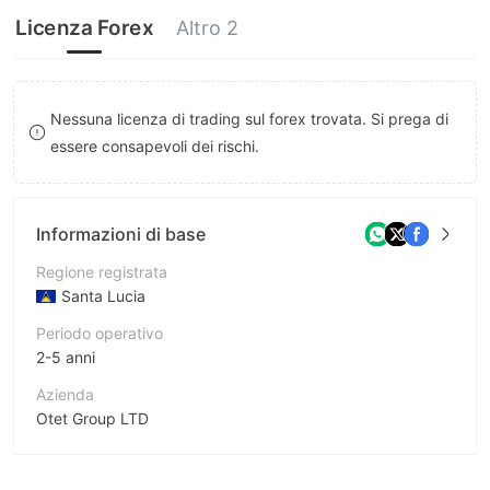
9
7
7
Licenza Forex
Altro 2
8
8
9
9
Nessuna licenza di trading sul forex trovata. Si prega di
essere consapevoli dei rischi.
Informazioni di base
Regione registrata
Santa Lucia
Periodo operativo
2-5 anni
Azienda
Otet Group LTD
Abbreviazione
OtetMarkets