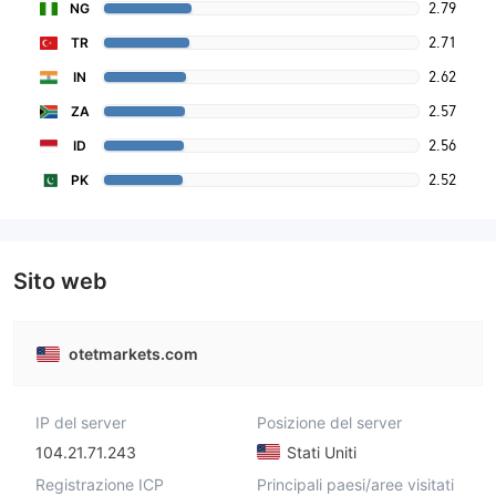
2.79
NG
2.71
TR
2.62
IN
2.57
ZA
2.56
ID
2.52
PK
Sito web
otetmarkets.com
IP del server
Posizione del server
104.21.71.243
Stati Uniti
Registrazione ICP
Principali paesi/aree visitati