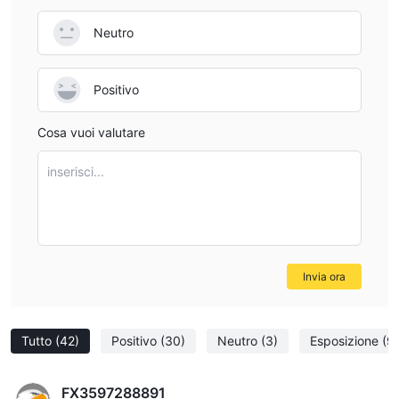
Neutro
Positivo
Cosa vuoi valutare
inserisci...
Invia ora
Tutto
(42)
Positivo
(30)
Neutro
(3)
Esposizione
(9)
FX3597288891