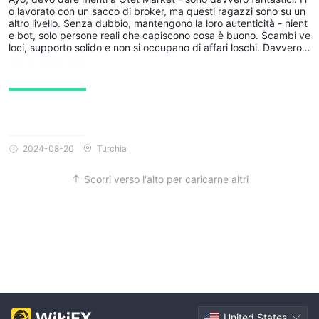
o lavorato con un sacco di broker, ma questi ragazzi sono su un
altro livello. Senza dubbio, mantengono la loro autenticità - nient
e bot, solo persone reali che capiscono cosa è buono. Scambi ve
loci, supporto solido e non si occupano di affari loschi. Davvero,
se non stai ancora lavorando con Otet Market, stai dormendo. S
ono i migliori nel gioco, senza dubbio🌟
2024-08-20
Turchia
Scorri verso l'alto per caricarne altri
United States