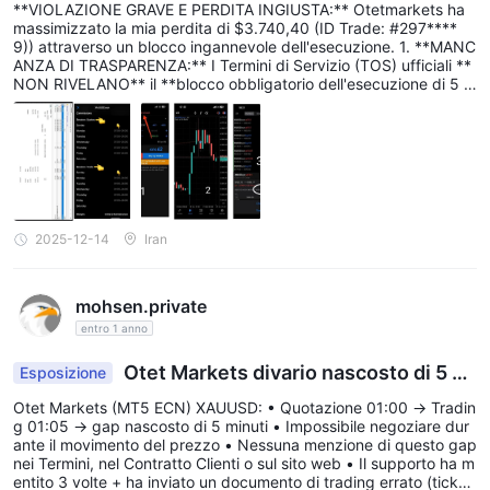
**VIOLAZIONE GRAVE E PERDITA INGIUSTA:** Otetmarkets ha
massimizzato la mia perdita di $3.740,40 (ID Trade: #297****
9)) attraverso un blocco ingannevole dell'esecuzione. 1. **MANC
ANZA DI TRASPARENZA:** I Termini di Servizio (TOS) ufficiali **
NON RIVELANO** il **blocco obbligatorio dell'esecuzione di 5 m
inuti (01:00-01:05)**, violando gli standard di pratica equa. 2. **
AZIONE SFRUTTATIVA:** Alle 01:00, mantenevo un margine rob
usto di **$860** ed ero pronto a **COPRIRE**, ma la piattaform
a ha esplicitamente **BLOCCATO** il trading (Sessione: Trade c
hiuso), mentre permetteva al feed dei prezzi (Sessione: Quotazi
oni attive) di prosciugare il mio margine per 5 minuti. 3. **PERDI
TA MASSIMIZZATA:** Il broker ha assicurato la perdita massima
possibile eseguendo lo Stop Out alle **01:05:02**, immediatame
2025-12-14
Iran
nte dopo la fine del blocco. Questo è stato il risultato diretto dell
e loro regole contraddittorie e imposte. impotenza del cliente. 4.
**COMPORTAMENTO SCORRETTO:** I tentativi interni sono stat
mohsen.private
i affrontati con elusione deliberata, dichiarazioni di supporto cont
raddittorie e chiusura unilaterale dell'indagine (documentato nell
entro 1 anno
a nota vocale).
Otet Markets divario nascosto di 5 mi
Esposizione
nuti
Otet Markets (MT5 ECN) XAUUSD: • Quotazione 01:00 → Tradin
g 01:05 → gap nascosto di 5 minuti • Impossibile negoziare dur
ante il movimento del prezzo • Nessuna menzione di questo gap
nei Termini, nel Contratto Clienti o sul sito web • Il supporto ha m
entito 3 volte + ha inviato un documento di trading errato (ticke