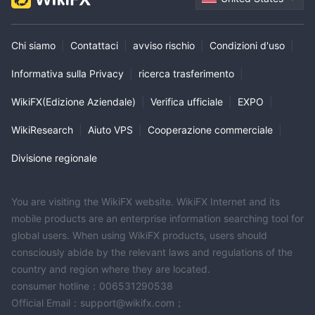
Chi siamo
|
Contattaci
|
avviso rischio
|
Condizioni d'uso
|
Informativa sulla Privacy
|
ricerca trasferimento
|
WikiFX(Edizione Aziendale)
|
Verifica ufficiale
|
EXPO
|
WikiResearch
|
Aiuto VPS
|
Cooperazione commerciale
|
Divisione regionale
You are visiting the WikiFX website. WikiFX Internet and its
mobile products are an enterprise information searching tool for
global users. When using WikiFX products, users should
consciously abide by the relevant laws and regulations of the
country and region where they are located.
consumer hotline：006531290538
Official Email：support@wikifx.com；