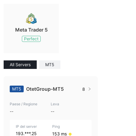
Meta Trader 5
Perfect
All Servers
MT5
OtetGroup-MT5
MT5
8
Paese / Regione
Leva
--
--
IP del server
Ping
193.***.25
153 ms