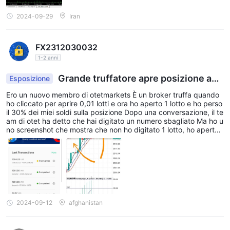
2024-09-29
Iran
FX2312030032
1-2 anni
Grande truffatore apre posizione aut
Esposizione
omatica e....
Ero un nuovo membro di otetmarkets È un broker truffa quando
ho cliccato per aprire 0,01 lotti e ora ho aperto 1 lotto e ho perso
il 30% dei miei soldi sulla posizione Dopo una conversazione, il te
am di otet ha detto che hai digitato un numero sbagliato Ma ho u
no screenshot che mostra che non ho digitato 1 lotto, ho aperto
solo 0,01 lotti E ora non posso prelevare i miei soldi, ho aperto un
ticket con il team di otet che ha detto che dopo 24 ore lo comple
teranno E ora sono passate 30 ore, ma dicono di aspettare...
2024-09-12
afghanistan