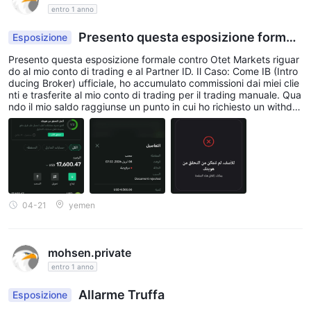
entro 1 anno
Presento questa esposizione formal
Esposizione
e
Presento questa esposizione formale contro Otet Markets riguar
do al mio conto di trading e al Partner ID. Il Caso: Come IB (Intro
ducing Broker) ufficiale, ho accumulato commissioni dai miei clie
nti e trasferite al mio conto di trading per il trading manuale. Qua
ndo il mio saldo raggiunse un punto in cui ho richiesto un withdra
wal di $4.500, la società ha procrastinato il processo per 9 giorn
i prima di respingerlo con il pretesto infondato di "Bonus Abuse\"
(Abuso Bonus). Ribadisco che questi fondi sono Commissioni IB
Nette, non bonus promozionali. Manipolazione Tecnica: Immedia
tamente dopo il rifiuto, la società ha downgraded il mio status KY
C. Ora, il portal restituisce un persistente \"Technical Error" (Error
e Tecnico) ogni volta che tento di re-verificare, bloccando di fatt
o il mio capitale corrente di $17.170.87. Richiesta: Richiedo un ver
04-21
yemen
ification manuale immediato del mio KYC e il rilascio completo de
i miei fondi ($17.600.47). Non c'è stata alcuna risposta dal loro t
eam di supporto.
mohsen.private
entro 1 anno
Allarme Truffa
Esposizione