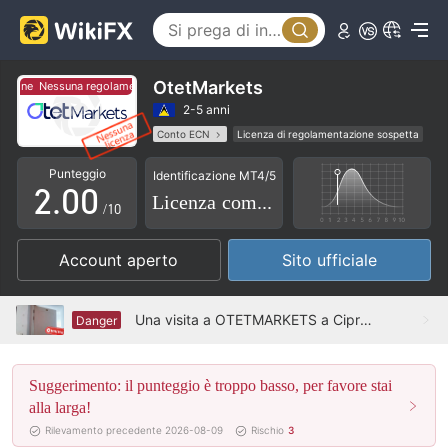
OtetMarkets
Nessuna regolamentazione
Nessuna regolamentazione
0
2-5 anni
Conto ECN
Licenza di regolamentazione sospetta
1
Etichetta principale MT5
Esposizione globale
Punteggio
Identificazione MT4/5
Alto rischio potenziale
2
.
0
0
Licenza completa
/10
3
1
1
Account aperto
Sito ufficiale
4
2
2
5
3
3
Una visita a OTETMARKETS a Cipro - Nessun ufficio trovato
Danger
6
4
4
Suggerimento: il punteggio è troppo basso, per favore stai
7
5
5
alla larga!
8
6
6
Rilevamento precedente 2026-08-09
Rischio
3