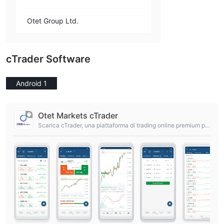
Otet Group Ltd.
cTrader Software
Android 1
Otet Markets cTrader
Scarica cTrader, una piattaforma di trading online premium pe
r Forex e CFD.