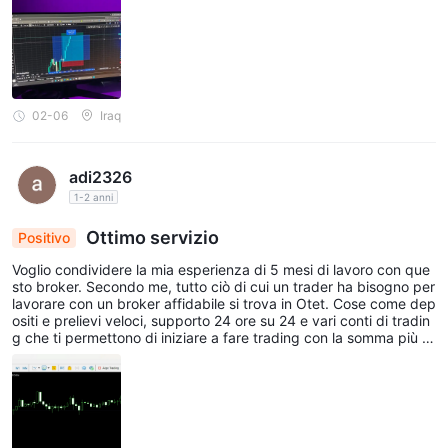
02-06
Iraq
adi2326
1-2 anni
Ottimo servizio
Positivo
Voglio condividere la mia esperienza di 5 mesi di lavoro con que
sto broker. Secondo me, tutto ciò di cui un trader ha bisogno per
lavorare con un broker affidabile si trova in Otet. Cose come dep
ositi e prelievi veloci, supporto 24 ore su 24 e vari conti di tradin
g che ti permettono di iniziare a fare trading con la somma più pi
ccola o addirittura senza commissioni. Sono davvero soddisfatto
e penso di aver finalmente trovato il mio broker preferito.