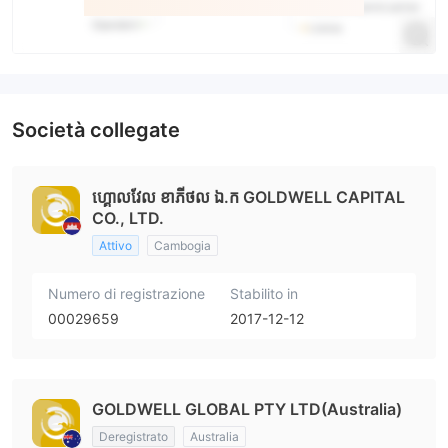
Società collegate
ហ្គោលវែល ខាភីថល ឯ.ក GOLDWELL CAPITAL
CO., LTD.
Attivo
Cambogia
Numero di registrazione
Stabilito in
00029659
2017-12-12
GOLDWELL GLOBAL PTY LTD(Australia)
Deregistrato
Australia