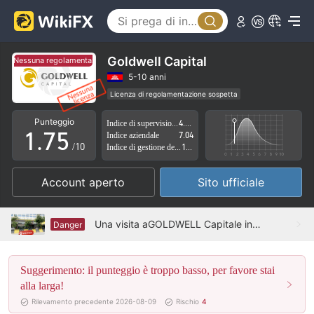
2
0
3
1
4
2
Goldwell Capital
Nessuna regolamentazione
Nessuna regolamentazione
5
3
5-10 anni
Licenza di regolamentazione sospetta
0
6
4
Ambito dell' attività sospetto
Punteggio
Indice di supervisione
4.48
Cambogia Licenza Trading Derivati (EP) Revocato
1
.
7
5
Indice aziendale
7.04
Alto rischio potenziale
/10
Indice di gestione del rischio
1.99
2
8
6
Account aperto
Sito ufficiale
3
9
7
4
8
Una visita aGOLDWELL Capitale in Cambogia - Non trovare un ufficio
Danger
5
9
Suggerimento: il punteggio è troppo basso, per favore stai
6
alla larga!
7
Rilevamento precedente 2026-08-09
Rischio
4