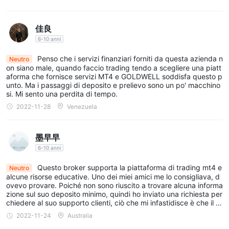
佳良
6-10 anni
Penso che i servizi finanziari forniti da questa azienda n
Neutro
on siano male, quando faccio trading tendo a scegliere una piatt
aforma che fornisce servizi MT4 e GOLDWELL soddisfa questo p
unto. Ma i passaggi di deposito e prelievo sono un po' macchino
si. Mi sento una perdita di tempo.
2022-11-28
Venezuela
墨早早
6-10 anni
Questo broker supporta la piattaforma di trading mt4 e
Neutro
alcune risorse educative. Uno dei miei amici me lo consigliava, d
ovevo provare. Poiché non sono riuscito a trovare alcuna informa
zione sul suo deposito minimo, quindi ho inviato una richiesta per
chiedere al suo supporto clienti, ciò che mi infastidisce è che il lo
ro supporto clienti ha continuato a farmi pressioni per effettuare
2022-11-24
Australia
un deposito, mi ha promesso che c'è un alto rendimento. Ragazz
i, lo conoscete? Sembra una tipica truffa. La mia storia è finita qu