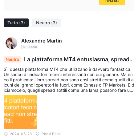
Invia ora
l'utente. per quanto riguarda il prelievo di fondi, l'utente fornisce
la richiesta di prelievo alle 12:00 di un giorno lavorativo, la
richiesta verrà elaborata lo stesso giorno, se la richiesta di
Tutto
(3)
Neutro
(3)
prelievo viene effettuata dopo le 12:00 o in un giorno non
lavorativo giorno, la richiesta verrà elaborata il giorno lavorativo
successivo.
Alexandre Martin
Servizio Clienti
6-10 anni
GOLDWELLIl team di assistenza clienti di capital è disponibile
La piattaforma MT4 entusiasma, spread p
Neutro
24 ore su 24, 5 giorni su 5, per rispondere alle richieste generali,
iù bassi stimolano pensieri di uscita
Sì, questa piattaforma MT4 che utilizzano è davvero fantastica.
tecniche e basate sull'account dei clienti tramite i seguenti
Un sacco di indicatori tecnici interessanti con cui giocare. Ma ec
canali di contatto: telefono, e-mail, live chat e social media.
co il problema: i loro spread non sono così stretti come quelli di a
lcuni dei grandi operatori là fuori, come Exness o FP Markets. E d
iciamocelo, quegli spread sottili come una lama possono fare un
a grande differenza nei tuoi profitti. Amo la piattaforma e la velo
cità, ma devo essere onesto, quegli spread più ampi mi stanno t
entando di cambiare.
2024-06-28
Paesi Bassi