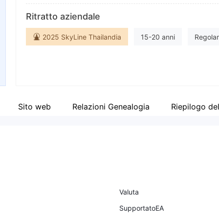
Abbreviazione
Ind
Ritratto aziendale
Neex
Impiegato di azienda
Fa
2025 SkyLine Thailandia
15-20 anni
Regolam
--
Regolamentato in Sud Africa
Market Making (MM)
Etichetta principale MT4
Etichetta principale MT5
Sito web
Relazioni Genealogia
Riepilogo de
Valuta
SupportatoEA