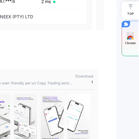
47.***.6
192.***.37
2 ms
TOP
NEEX (PTY) L
NEEX (PTY) LTD
Chrome
Download
1
 e user-friendly per un Copy Trading senza i