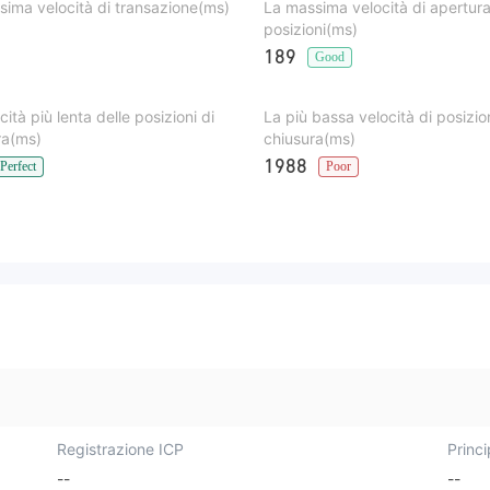
ima velocità di transazione(ms)
La massima velocità di apertura
posizioni(ms)
189
Good
cità più lenta delle posizioni di
La più bassa velocità di posizio
ra(ms)
chiusura(ms)
1988
Perfect
Poor
Registrazione ICP
Princi
--
--