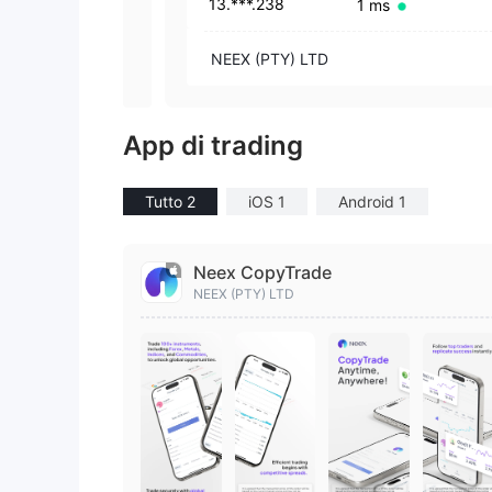
13.***.238
1 ms
NEEX (PTY) LTD
App di trading
Tutto 2
iOS 1
Android 1
Neex CopyTrade
NEEX (PTY) LTD