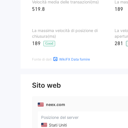
Velocità media delle transazioni(ms)
La mass
519.8
189
La massima velocità di posizione di
La velo
chiusura(ms)
apertu
189
281
Good
Fonte di dati
WikiFX Data fornire
Sito web
neex.com
Posizione del server
Stati Uniti