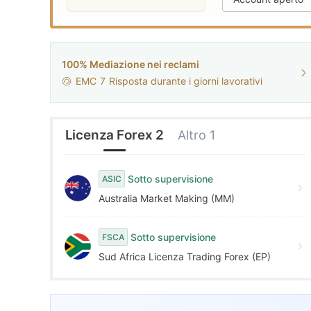
9
7
5
8
6
100% Mediazione nei reclami
EMC
7
Risposta durante i giorni lavorativi
9
7
8
Licenza Forex 2
Altro 1
9
Sotto supervisione
ASIC
Australia Market Making (MM)
Sotto supervisione
FSCA
Sud Africa Licenza Trading Forex (EP)