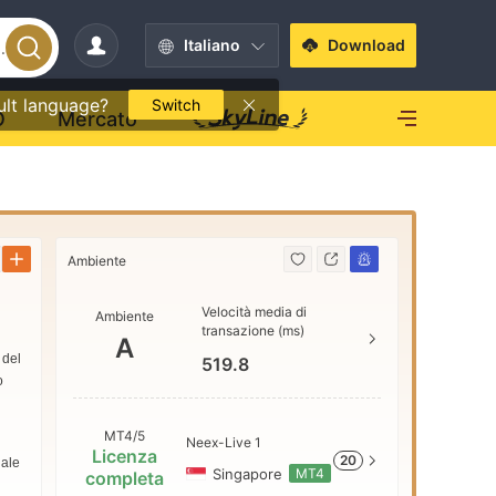
Italiano
Download
ult language?
Switch
O
Mercato
Ambiente
Ambiente
Velocità media di
Ambiente
AAA
transazione (ms)
A
 del
519.8
o
AA
9
MT4/5
Neex-Live 1
Licenza
20
dale
A
Singapore
MT4
completa