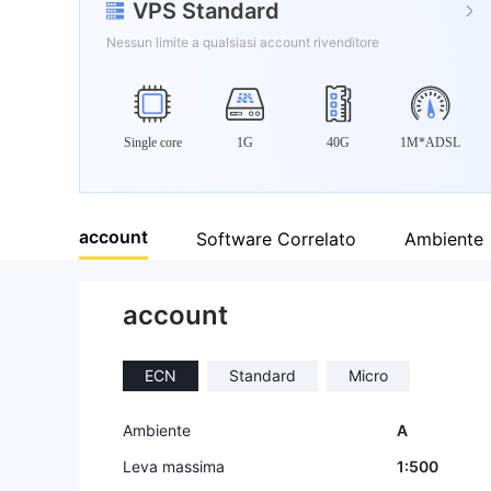
VPS Standard
Nessun limite a qualsiasi account rivenditore
Single core
1G
40G
1M*ADSL
account
Software Correlato
Ambiente
account
ECN
Standard
Micro
Ambiente
A
Leva massima
1:500