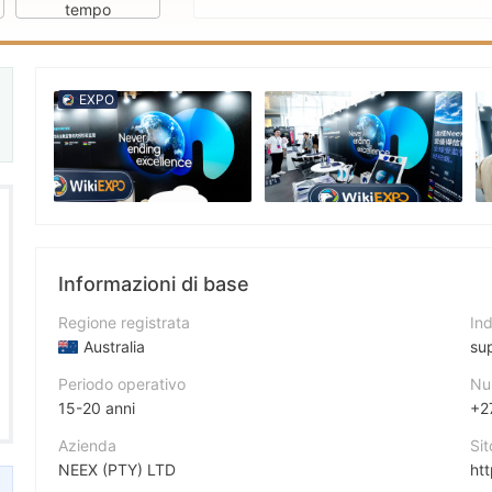
tempo
EXPO
Informazioni di base
Regione registrata
Ind
Australia
su
Periodo operativo
Nu
15-20 anni
+2
Azienda
Si
NEEX (PTY) LTD
ht