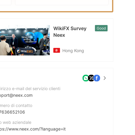
EXPO
WikiFX Survey
Good
Neex
Hong Kong
irizzo e-mail del servizio clienti
pport@neex.com
mero di contatto
7636652106
to web aziendale
tps://www.neex.com/?language=it