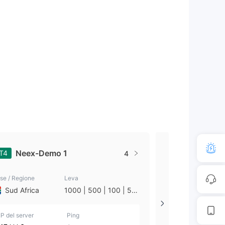
Neex-Demo 1
Neex-Li
T4
MT5
4
se / Regione
Leva
Paese / Regione
Sud Africa
1000 | 500 | 100 | 50
Sud Africa
| 25 | 10 | 1
IP del server
Ping
IP del server