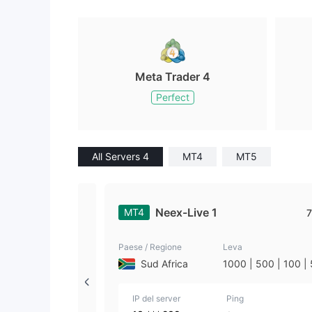
Meta Trader 4
Perfect
All Servers 4
MT4
MT5
Neex-Live 1
MT4
7
Paese / Regione
Leva
Sud Africa
1000 | 500 | 100 |
| 25 | 10 | 1
IP del server
Ping