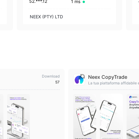
52.***.12
1 ms
NEEX (PTY) LTD
Download
Neex CopyTrade
57
La tua piattaforma affidabile
nterruzioni.