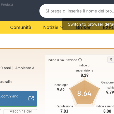
 Verifica
Switch to browser defa
Comunità
Notizie
Broker
EXP
Indice di valutazione
Indice di
0 anni
|
Ambiente A
supervisione
8.29
stralia
Gestione
Tecnologia
MM)
rischi
9.69
8.64
9.7
ale MT4
https://www.neex.com/?language=it
Reputazione
Indice azien
Macchina del
7.83
8.00