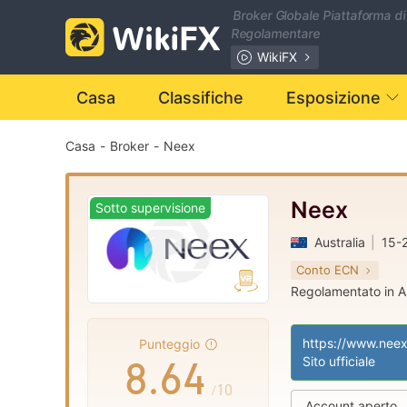
1
Broker Globale Piattaforma di
Regolamentare
2
0
WikiFX
Casa
Classifiche
Esposizione
3
1
Casa
-
Broker
-
Neex
4
2
0
5
3
1
Neex
Sotto supervisione
Australia
|
15-2
6
4
2
Conto ECN
Regolamentato in Au
7
5
3
Market Making (
|
Etichetta princip
|
Punteggio
8
.
6
4
Sito ufficiale
/10
Account aperto