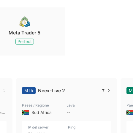
Meta Trader 5
Perfect
Neex-Live 2
MT5
M
7
Paese / Regione
Leva
Pae
 50
Sud Africa
--
IP del server
Ping