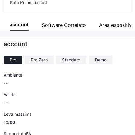
Kato Prime Limited
Abbreviazione
KATOPRIME
account
Software Correlato
Area espositiva
Impiegato di azienda
--
account
Pro
Pro Zero
Standard
Demo
Ambiente
--
Valuta
--
Leva massima
1:500
SupportatoEA