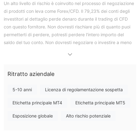
Un alto livello di rischio è coinvolto nel processo di negoziazione
di prodotti con leva come Forex/CFD. Il 79,23% dei conti degli
investitori al dettaglio perde denaro durante il trading di CFD
con questo fornitore. Non dovresti rischiare più di quanto puoi
permetterti di perdere, potresti perdere l'intero importo del
saldo del tuo conto. Non dovresti negoziare o investire a meno
che tu non comprenda appieno la reale portata della tua
esposizione al rischio di perdita. Stabilire i tuoi obiettivi di
investimento, la comprensione del rischio e l'esperienza di
Ritratto aziendale
trading è la chiave per mantenere una buona esperienza di
trading. Perdere più del tuo investimento iniziale è altamente
possibile, quindi non investire denaro che non puoi permetterti
5-10 anni
Licenza di regolamentazione sospetta
di perdere.
Etichetta principale MT4
Etichetta principale MT5
panoramica di Kato Prime
Esposizione globale
Alto rischio potenziale
fondata nel 2019, Kato Prime è un broker forex registrato in
Belize, che offre una gamma di strumenti di trading tra cui
coppie di valute, materie prime, indici e criptovalute. i tipi di