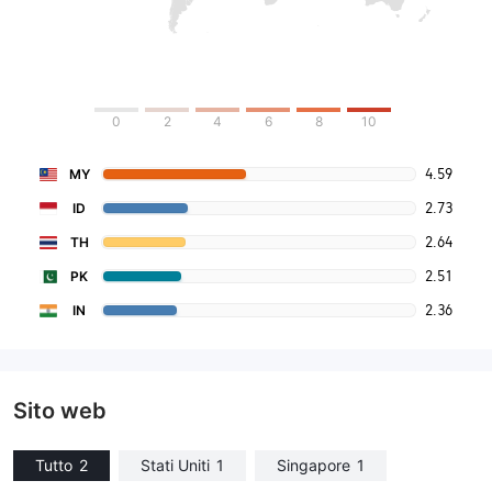
0
2
4
6
8
10
4.59
MY
2.73
ID
2.64
TH
2.51
PK
2.36
IN
Sito web
Tutto
2
Stati Uniti
1
Singapore
1