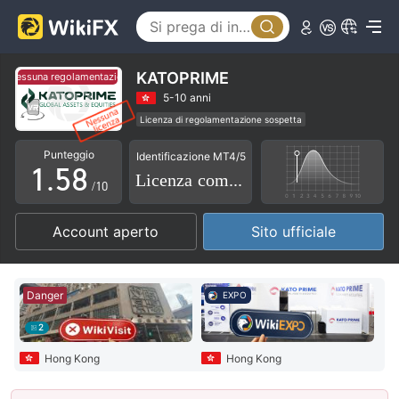
0
3
1
4
2
5
KATOPRIME
essuna regolamentazione
Nessuna regolamentazione
3
6
5-10 anni
Licenza di regolamentazione sospetta
0
4
7
Etichetta principale MT4
Esposizione globale
Punteggio
Identificazione MT4/5
Alto rischio potenziale
1
.
5
8
Licenza completa
/10
2
6
9
Account aperto
Sito ufficiale
3
7
4
8
Danger
EXPO
5
9
2
6
Hong Kong
Hong Kong
7