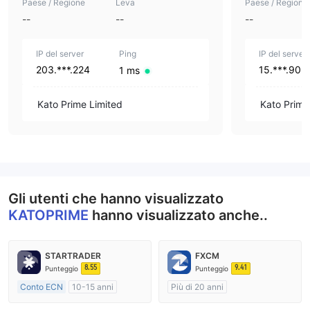
Paese / Regione
Leva
Paese / Regione
--
--
--
IP del server
Ping
IP del server
203.***.224
15.***.90
1 ms
Kato Prime Limited
Kato Prime
Gli utenti che hanno visualizzato
KATOPRIME
hanno visualizzato anche..
STARTRADER
FXCM
8.55
9.41
Punteggio
Punteggio
Conto ECN
10-15 anni
Più di 20 anni
Regolamentato in Australia
Regolamentato in Australia