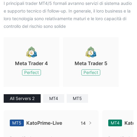
I principali trader MT4/5 formali avranno servizi di sistema audio
e supporto tecnico di follow-up. In generale, il loro business e la
loro tecnologia sono relativamente maturi e le loro capacità di
controllo del rischio sono solide
Meta Trader 4
Meta Trader 5
Perfect
Perfect
All Servers 2
MT4
MT5
KatoPrime-Live
Kato
MT5
MT4
14