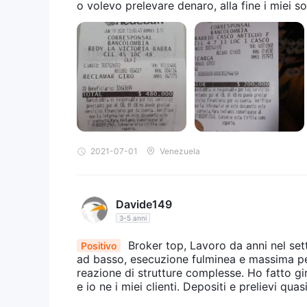
o volevo prelevare denaro, alla fine i miei so
2021-07-01
Venezuela
Davide149
3-5 anni
Broker top, Lavoro da anni nel setto
Positivo
ad basso, esecuzione fulminea e massima per
reazione di strutture complesse. Ho fatto girare oltre 500.000€ su gt, non ho mai avuto alcun problema. N
e io ne i miei clienti. Depositi e prelievi qua