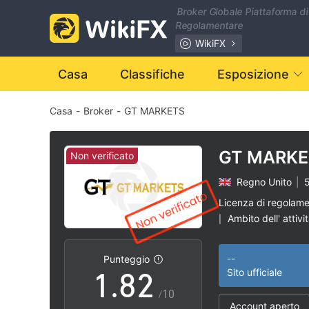
1
Broker Globale Piattaforma di
Regolamentare
2
WikiFX
3
Casa
Classifiche
Esposizione
Casa
-
Broker
-
GT MARKETS
4
5
GT MARKE
Non verificato
Regno Unito
|
5
6
0
Licenza di regolam
Ambito dell' attivi
|
0
7
1
Alto rischio poten
|
--
Punteggio
1
.
8
2
Sito ufficiale
/10
Account aperto