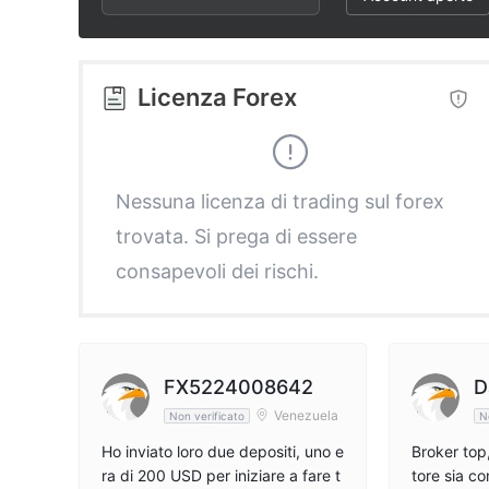
2
9
3
3
4
Licenza Forex
4
5
5
6
Nessuna licenza di trading sul forex
trovata. Si prega di essere
6
7
consapevoli dei rischi.
7
8
8
9
FX5224008642
D
Venezuela
Non verificato
N
9
Ho inviato loro due depositi, uno e
Broker top
ra di 200 USD per iniziare a fare t
tore sia co