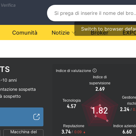
 Verifica
Switch to browser defa
Comunità
Notizie
Broker
EXP
TS
Indice di valutazione
Indice di
-10 anni
supervisione
2.69
entazione sospetta
tà sospetto
Gestion
Tecnologia
ziale
risch
4.57
1.82
2.24
/
0
Reputazione
Indice aziend
Macchina del
3.74
6.60
/
0.09