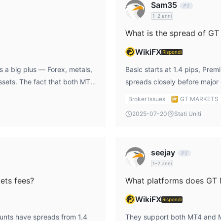
Sam35
1-2 anni
What is the spread of GT
WikiFX
Rispondi
is a big plus — Forex, metals,
Basic starts at 1.4 pips, Prem
assets. The fact that both MT4
spreads closely before majo
nding on my trading style. I
suddenly — something I’ve lea
Broker Issues
GT MARKETS
ful if you manage or invest in
adrofx login.
2025-07-20
Stati Uniti
seejay
1-2 anni
ets fees?
What platforms does GT 
WikiFX
Rispondi
ounts have spreads from 1.4
They support both MT4 and MT5