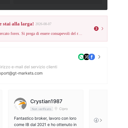
 stai alla larga!
2026-08-07
3
Questo broker non è soggetto a una regolamentazione valida per il mercato forex. Si prega di essere consapevoli del rischio!
irizzo e-mail del servizio clienti
pport@gt-markets.com
to web aziendale
irizzo dell'azienda
Crystian1987
Pot 805/103 Rue D’Auvergne, Po BOX 535 – Port Vila, Vanuatu
Cipro
Non verificato
Fantastico broker, lavoro con loro
4
come IB dal 2021 e ho ottenuto in