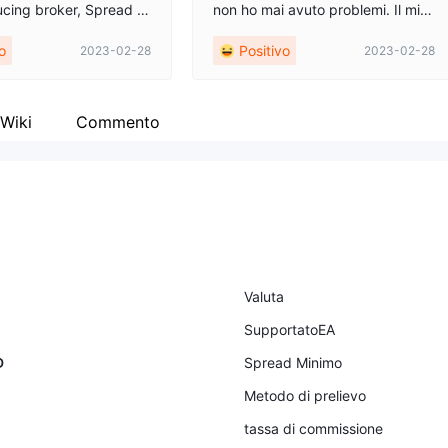
g broker, Spread b
non ho mai avuto problemi. Il migli
uzione fulminea e mass
or broker che abbia mai visto! Gra
o
Positivo
2023-02-28
2023-02-28
alizzazione quando si l
nde diffusione, esecuzione rapida
filiazione anche per la
e sempre puntuale con il mio preli
di strutture complesse.
evo e deposito. Altamente racco
irare oltre 500.000€ su
mandato!
Wiki
Commento
 mai avuto alcun proble
e i miei clienti. Depositi
quasi istantanei. Assolut
sigliato.
Valuta
SupportatoEA
D
Spread Minimo
Metodo di prelievo
tassa di commissione