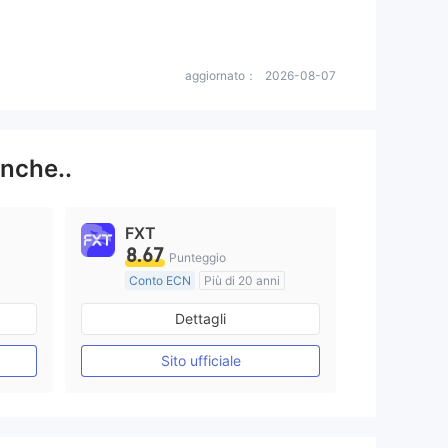
aggiornato：
2026-08-07
anche..
FXT
8.67
Punteggio
Conto ECN
Più di 20 anni
Regolamentato in Regno Unito
Regolamentato in Australia
Dettagli
Market Making (MM)
Etichetta principale MT4
Sito ufficiale