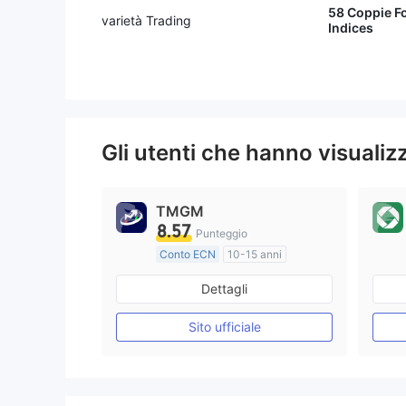
58 Coppie For
varietà Trading
Indices
Gli utenti che hanno visuali
TMGM
8.57
Punteggio
Conto ECN
10-15 anni
Regolamentato in Australia
Dettagli
Market Making (MM)
Etichetta principale MT4
Sito ufficiale