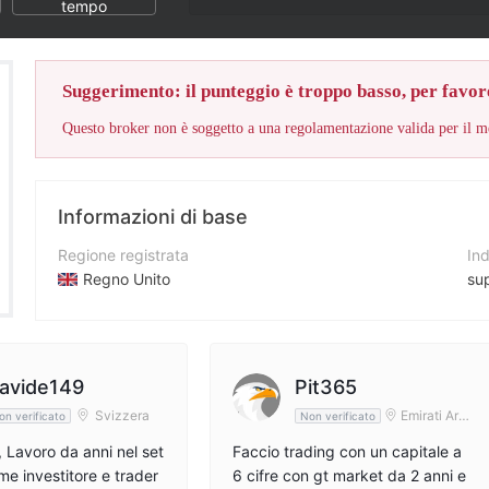
tempo
Suggerimento: il punteggio è troppo basso, per favore
Informazioni di base
Regione registrata
Ind
Regno Unito
su
Periodo operativo
Si
5-10 anni
--
Azienda
Ind
avide149
Pit365
GT Markets Broker
Svizzera
Emirati Arab
on verificato
Non verificato
i Uniti
, Lavoro da anni nel set
Faccio trading con un capitale a
me investitore e trader
6 cifre con gt market da 2 anni e