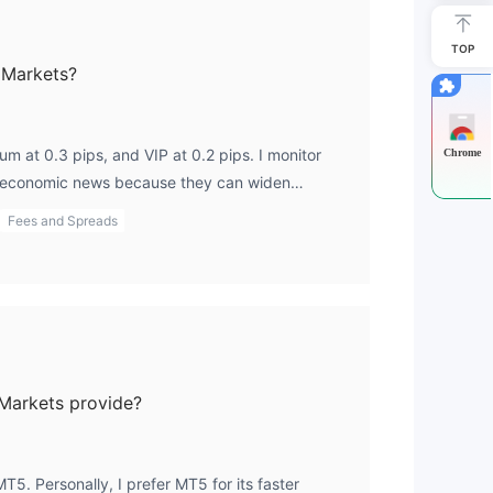
TOP
 Markets?
ium at 0.3 pips, and VIP at 0.2 pips. I monitor
Chrome
r economic news because they can widen
rned to do on any platform, including after an
Fees and Spreads
Markets provide?
. Personally, I prefer MT5 for its faster