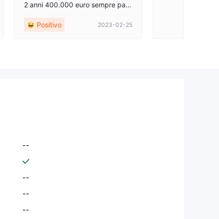
2 anni 400.000 euro sempre pag
ati lo stesso giorno. Le migliori co
Positivo
2023-02-25
ndizioni di spread mt5
--
--
--
--