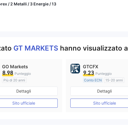
ex / 2 Metalli / 3 Energie / 13
zzato
GT MARKETS
hanno visualizzato 
GO Markets
GTCFX
8.98
9.23
Punteggio
Punteggio
Più di 20 anni
Conto ECN
15-20 anni
Regolamentato in Australia
Dettagli
Dettagli
Market Making (MM)
Market Making (MM)
cTrader
Etichetta principale MT4
Sito ufficiale
Sito ufficiale