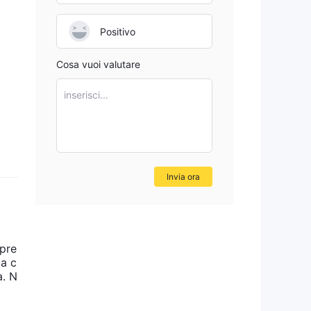
Positivo
Cosa vuoi valutare
inserisci...
Invia ora
la c