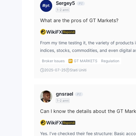
Sergey5
1-2 anni
What are the pros of GT Markets?
WikiFX
Rispondi
From my time testing it, the variety of products 
indices, stocks, commodities, and even digital 
and MT5 are supported gives me flexibility depe
Broker Issues
GT MARKETS
Regulation
also like the PAMM account feature, which is use
2025-07-25
Stati Uniti
other traders’ strategies.
gnsrael
1-2 anni
Can I know the details about the GT Mark
WikiFX
Rispondi
Yes. I’ve checked their fee structure: Basic acc