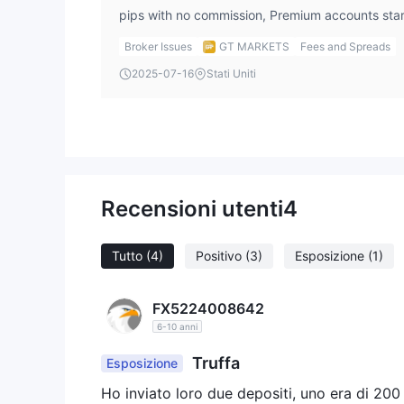
pips with no commission, Premium accounts star
round-trip commission, and VIP accounts start f
Broker Issues
GT MARKETS
Fees and Spreads
round-trip commission. When I plan my trading, I
2025-07-16
Stati Uniti
in advance — same habit I have before an adrofx
account type makes sense for my volume.
Recensioni utenti
4
Tutto
(4)
Positivo
(3)
Esposizione
(1)
FX5224008642
6-10 anni
Truffa
Esposizione
Ho inviato loro due depositi, uno era di 200