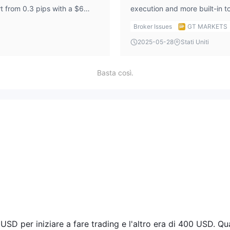
t from 0.3 pips with a $6
execution and more built-in to
rom 0.2 pips with a $4.5
indicators, which I use for s
Broker Issues
GT MARKETS
 always calculate total costs
platforms on multiple brokers
2025-05-28
Stati Uniti
 login — to see if the
the trade setup.
Basta così.
 USD per iniziare a fare trading e l'altro era di 400 USD. Q