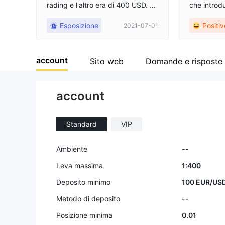
rading e l'altro era di 400 USD. Q
che introducin
uando volevo prelevare denaro, a
asso, esec
Esposizione
Positiv
2021-07-01
lla fine i miei soldi non arrivavano
ima person
sul mio conto, erano cattivi e truff
avora in af
atori.
creazione 
account
Ho fatto g
Sito web
Domande e risposte 
gt, non ho
ma. Ne io n
account
e prelievi 
amente con
Standard
VIP
Ambiente
--
Leva massima
1:400
Deposito minimo
100 EUR/US
Metodo di deposito
--
Posizione minima
0.01