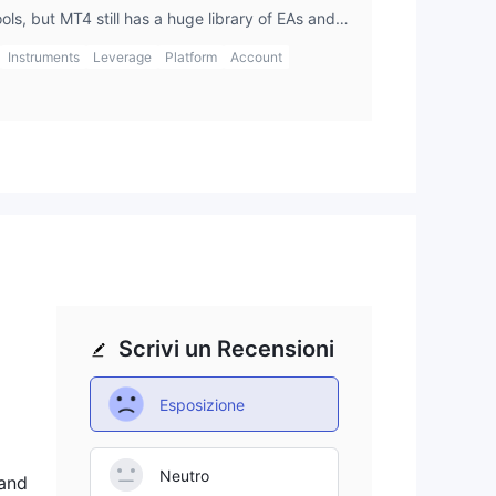
ols, but MT4 still has a huge library of EAs and
ome strategies. I’ve switched between both
Instruments
Leverage
Platform
Account
, including after an adrofx login, depending on
Scrivi un Recensioni
Esposizione
Neutro
uand