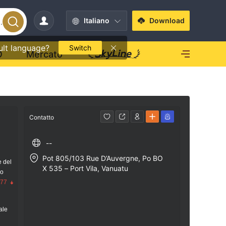
Italiano
Download
ult language?
Switch
O
Mercato
Contatto
--
Pot 805/103 Rue D’Auvergne, Po BO
e del
X 535 – Port Vila, Vanuatu
io
.77
ale