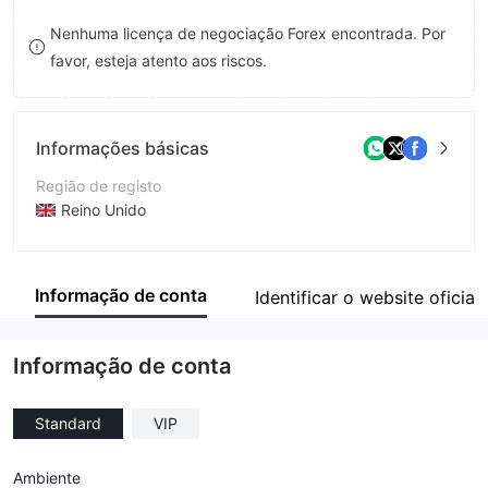
8
9
Nenhuma licença de negociação Forex encontrada. Por
favor, esteja atento aos riscos.
9
Informações básicas
Região de registo
Reino Unido
Anos de operação
5-10 anos
Informação de conta
Identificar o website oficial
Empresa
GT Markets Broker
Informação de conta
Standard
VIP
Ambiente