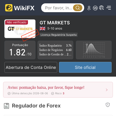
3
4
5
GT MARKETS
Não verificado
6
0
5-10 anos
Licença Regulatória Suspeita
0
7
1
Região de negócios suspeita
Risco potencial alto
Pontuação
Índice Regulatório
3.74
1
.
8
2
Índice de Negócios
6.60
/10
Índice de Gestão de Risco
2.24
2
9
3
Abertura de Conta Online
Site oficial
3
4
4
5
Aviso: pontuação baixa, por favor, fique longe!
5
6
Última detecção 2026-08-06
Risco
3
6
7
Regulador de Forex
7
8