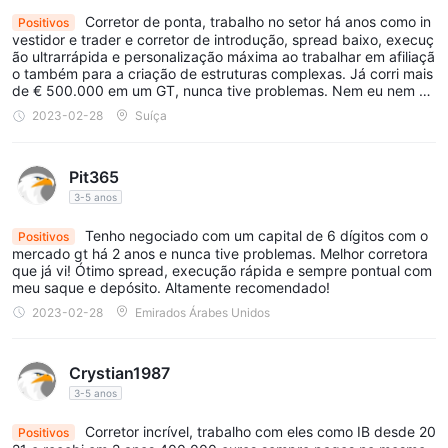
Corretor de ponta, trabalho no setor há anos como in
Positivos
vestidor e trader e corretor de introdução, spread baixo, execuç
ão ultrarrápida e personalização máxima ao trabalhar em afiliaçã
o também para a criação de estruturas complexas. Já corri mais
de € 500.000 em um GT, nunca tive problemas. Nem eu nem m
eus clientes. Depósitos e saques quase instantâneos. Absolutam
2023-02-28
Suíça
ente recomendado.
Pit365
3-5 anos
Tenho negociado com um capital de 6 dígitos com o
Positivos
mercado gt há 2 anos e nunca tive problemas. Melhor corretora
que já vi! Ótimo spread, execução rápida e sempre pontual com
meu saque e depósito. Altamente recomendado!
2023-02-28
Emirados Árabes Unidos
Crystian1987
3-5 anos
Corretor incrível, trabalho com eles como IB desde 20
Positivos