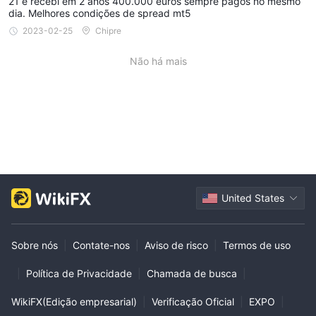
21 e recebi em 2 anos 400.000 euros sempre pagos no mesmo
dia. Melhores condições de spread mt5
2023-02-25
Chipre
Não há mais
United States
Sobre nós
|
Contate-nos
|
Aviso de risco
|
Termos de uso
|
Política de Privacidade
|
Chamada de busca
|
WikiFX(Edição empresarial)
|
Verificação Oficial
|
EXPO
|