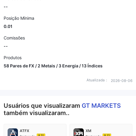
--
Posição Mínima
0.01
Comissões
--
Produtos
58 Pares de FX / 2 Metais / 3 Energia / 13 Índices
Atualizada：
2026-08-06
Usuários que visualizaram
GT MARKETS
também visualizaram..
ATFX
XM
9.21
9.12