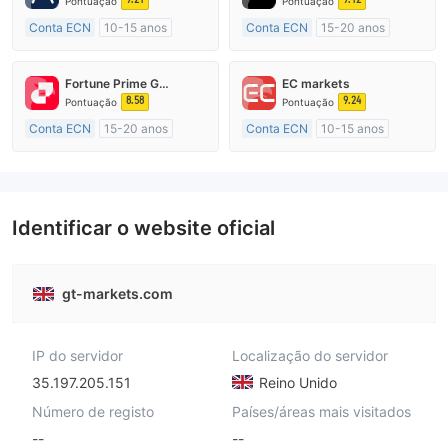
Pontuação
Pontuação
Conta ECN
10-15 anos
Conta ECN
15-20 anos
Austrália Regulamento
Austrália Regulamento
Market Marketing (MM)
Market Marketing (MM)
Fortune Prime Global
EC markets
Etiqueta principal MT4
Etiqueta principal MT4
8.58
9.24
Pontuação
Pontuação
Conta ECN
15-20 anos
Conta ECN
10-15 anos
Austrália Regulamento
Austrália Regulamento
Market Marketing (MM)
Market Marketing (MM)
Etiqueta principal MT4
Etiqueta principal MT4
Identificar o website oficial
gt-markets.com
IP do servidor
Localização do servidor
35.197.205.151
Reino Unido
Número de registo
Países/áreas mais visitados
--
--