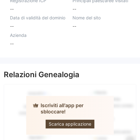
Registrazione ICP
Principali paesi/aree visitati
--
--
Data di validità del dominio
Nome del sito
--
--
Azienda
--
Relazioni Genealogia
Iscriviti all'app per
sbloccare!
WEEX
Scarica applicazione