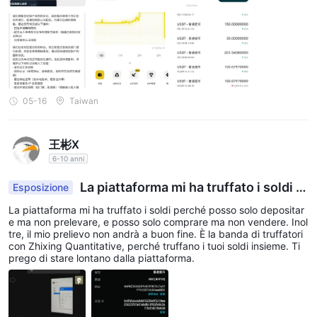
X, i tuoi soldi non sono i tuoi soldi, il tuo account non è il tuo acco
unt e le tue parole non sono le tue parole. In conclusione, se hai
ancora fondi su WEEX, suggerisco di prelevare il più presto possi
bile, in piccole tranche, non lasciare troppo. Se non hai ancora u
sato questa piattaforma, vai da un'altra parte. Una piattaforma c
he può dedurre fondi arbitrariamente, bloccare account arbitrari
amente e usare i prelievi per ricattare gli utenti a cancellare i pos
t non vale un singolo centesimo di investimento.
05-16
Taiwan
王彬X
6-10 anni
La piattaforma mi ha truffato i soldi p
Esposizione
erché posso solo depositare ma non prelevare, e
La piattaforma mi ha truffato i soldi perché posso solo depositar
posso solo comprare ma non vendere. Inoltre, il
e ma non prelevare, e posso solo comprare ma non vendere. Inol
mio prelievo non andrà a buon fine. È la banda di t
tre, il mio prelievo non andrà a buon fine. È la banda di truffatori
con Zhixing Quantitative, perché truffano i tuoi soldi insieme. Ti
ruffatori con Zhixing Quantitative. Truffano i tuoi
prego di stare lontano dalla piattaforma.
soldi insieme.