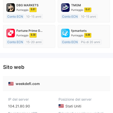
DBG MARKETS
TMGM
8.81
8.61
Punteggio
Punteggio
Conto ECN
10-15 anni
Conto ECN
10-15 anni
Regolamentato in Australia
Regolamentato in Australia
Market Making (MM)
Market Making (MM)
Fortune Prime Global
fpmarkets
Etichetta principale MT4
Etichetta principale MT4
8.58
8.88
Punteggio
Punteggio
Conto ECN
15-20 anni
Conto ECN
Più di 20 anni
Regolamentato in Australia
Regolamentato in Australia
Market Making (MM)
Market Making (MM)
Etichetta principale MT4
Etichetta principale MT4
Sito web
weekdefi.com
IP del server
Posizione del server
104.21.80.90
Stati Uniti