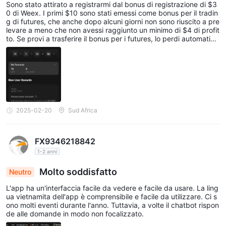
Sono stato attirato a registrarmi dal bonus di registrazione di $3
0 di Weex. I primi $10 sono stati emessi come bonus per il tradin
g di futures, che anche dopo alcuni giorni non sono riuscito a pre
levare a meno che non avessi raggiunto un minimo di $4 di profit
to. Se provi a trasferire il bonus per i futures, lo perdi automatica
mente. I $20 sono stati negati dopo molti tentativi di richiesta al
servizio clienti. Non è stata data una chiara ragione. Truffa
2025-02-20
Sud Africa
FX9346218842
1-2 anni
Molto soddisfatto
Neutro
L'app ha un'interfaccia facile da vedere e facile da usare. La ling
ua vietnamita dell'app è comprensibile e facile da utilizzare. Ci s
ono molti eventi durante l'anno. Tuttavia, a volte il chatbot rispon
de alle domande in modo non focalizzato.