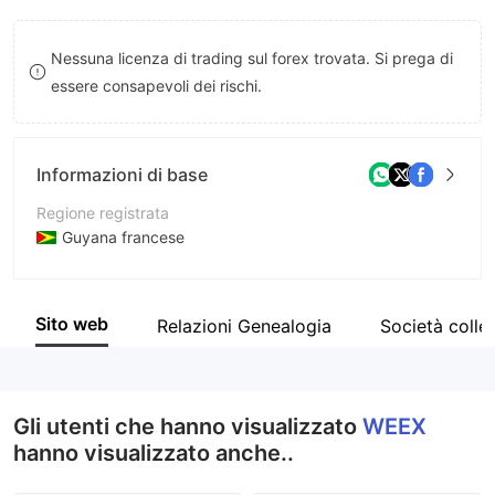
8
Nessuna licenza di trading sul forex trovata. Si prega di
9
essere consapevoli dei rischi.
Informazioni di base
Regione registrata
Guyana francese
Periodo operativo
2-5 anni
Sito web
Relazioni Genealogia
Società colle
Azienda
WEEX
Gli utenti che hanno visualizzato
WEEX
hanno visualizzato anche..