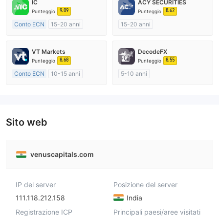
IC
ACY SECURITIES
9.09
8.62
Punteggio
Punteggio
Conto ECN
15-20 anni
15-20 anni
Regolamentato in Australia
Regolamentato in Australia
Market Making (MM)
Market Making (MM)
VT Markets
DecodeFX
Etichetta principale MT4
Etichetta principale MT4
8.68
8.55
Punteggio
Punteggio
Conto ECN
10-15 anni
5-10 anni
Regolamentato in Australia
Regolamentato in Australia
Market Making (MM)
Market Making (MM)
Etichetta principale MT4
Etichetta principale MT4
Sito web
venuscapitals.com
IP del server
Posizione del server
111.118.212.158
India
Registrazione ICP
Principali paesi/aree visitati