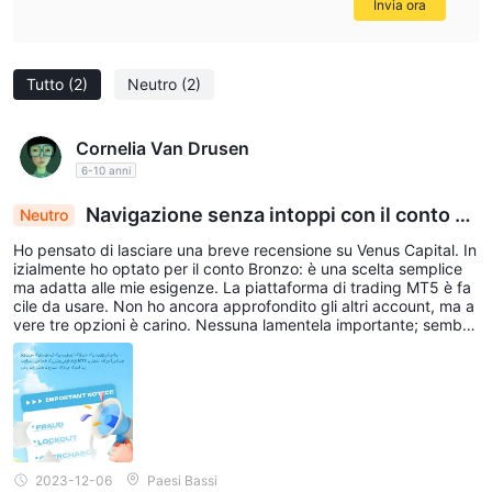
Invia ora
Tutto
(2)
Neutro
(2)
Cornelia Van Drusen
6-10 anni
Navigazione senza intoppi con il conto Br
Neutro
onze di Venus Capital: piattaforma MT5 facile da
Ho pensato di lasciare una breve recensione su Venus Capital. In
usare e trading senza problemi
izialmente ho optato per il conto Bronzo: è una scelta semplice
ma adatta alle mie esigenze. La piattaforma di trading MT5 è fa
cile da usare. Non ho ancora approfondito gli altri account, ma a
vere tre opzioni è carino. Nessuna lamentela importante; sembra
che tutto proceda senza intoppi. Nel complesso, un'esperienza s
emplice e senza problemi.
2023-12-06
Paesi Bassi