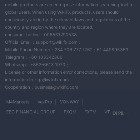
mobile products are an enterprise information searching tool for
global users. When using WikiFX products, users should
consciously abide by the relevant laws and regulations of the
country and region where they are located.
consumer hotline：006531290538
Official Email：support@wikifx.com；
Mobile Phone Number：234 706 777 7762；61 449895363
Telegram：+60 103342306
Whatsapp：+852-6613 1970；
License or other information error corrections, please send the
information to：qa@wikifx.com
Cooperation：business@wikifx.com
M4Markets
VexPro
VONWAY
EBC FINANCIAL GROUP
FXQM
FXTM
VTINDEX
Di Più
GrandCapital
20TRADES
Monzaee Capital
Alchemy Markets
Tradeca
IFC Markets
GMCU