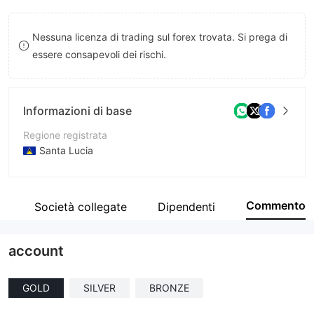
8
Nessuna licenza di trading sul forex trovata. Si prega di
9
essere consapevoli dei rischi.
Informazioni di base
Regione registrata
Santa Lucia
Periodo operativo
2-5 anni
Commento
a
Società collegate
Dipendenti
Azienda
Venus Capital Ltd
account
GOLD
SILVER
BRONZE