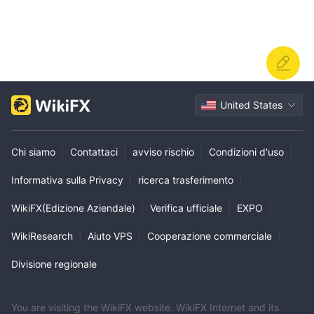
United States
Chi siamo
|
Contattaci
|
avviso rischio
|
Condizioni d'uso
|
Informativa sulla Privacy
|
ricerca trasferimento
|
WikiFX(Edizione Aziendale)
|
Verifica ufficiale
|
EXPO
|
WikiResearch
|
Aiuto VPS
|
Cooperazione commerciale
|
Divisione regionale
You are visiting the WikiFX website. WikiFX Internet and its