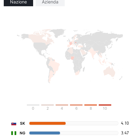
Nazione
Azienda
0
2
4
6
8
10
4.10
SK
3.47
NG