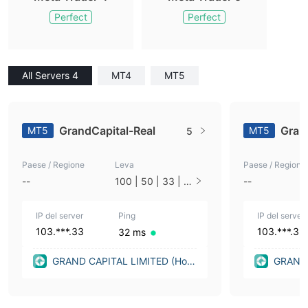
Perfect
Perfect
All Servers 4
MT4
MT5
GrandCapital-Real
Gran
MT5
MT5
5
Paese / Regione
Leva
Paese / Regione
--
100 | 50 | 33 | 2
--
5 | 10 | 1
IP del server
Ping
IP del server
103.***.33
103.***.32
32 ms
GRAND CAPITAL LIMITED (Hon
GRAND 
g Kong)
g Kong