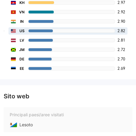
2.97
KH
2.92
VN
2.90
IN
2.82
US
2.81
LV
2.72
JM
2.70
DE
2.69
EE
Sito web
Principali paesi/aree visitati
Lesoto