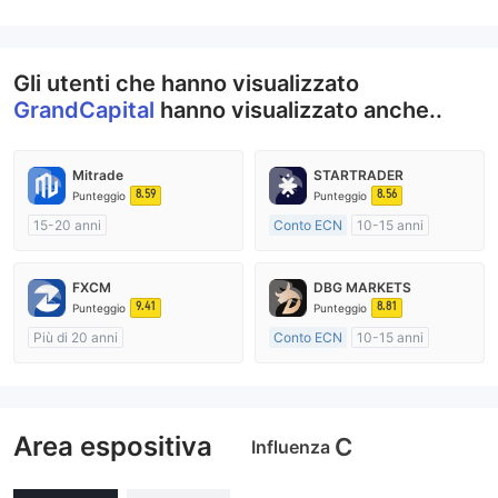
Gli utenti che hanno visualizzato
GrandCapital
hanno visualizzato anche..
Mitrade
STARTRADER
8.59
8.56
Punteggio
Punteggio
15-20 anni
Conto ECN
10-15 anni
Regolamentato in Australia
Regolamentato in Australia
Market Making (MM)
Market Making (MM)
FXCM
DBG MARKETS
Autoricerca
Etichetta principale MT4
9.41
8.81
Punteggio
Punteggio
Più di 20 anni
Conto ECN
10-15 anni
Regolamentato in Australia
Regolamentato in Australia
Market Making (MM)
Market Making (MM)
Etichetta principale MT4
Etichetta principale MT4
Area espositiva
C
Influenza