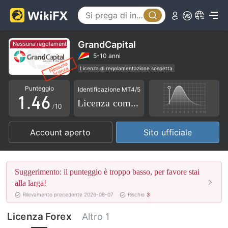
1
0
2
1
3
GrandCapital
Nessuna regolamentazione
Nessuna regolamentazione
2
4
5-10 anni
Licenza di regolamentazione sospetta
0
3
5
Etichetta principale MT4
Alto rischio potenziale
Punteggio
Identificazione MT4/5
1
.
4
6
Licenza completa
/10
2
5
7
Account aperto
Sito ufficiale
3
6
8
4
7
9
Suggerimento: il punteggio è troppo basso, per favore stai
5
8
alla larga!
Rilevamento precedente 2026-08-07
Rischio
3
6
9
Licenza Forex
Altro 1
7