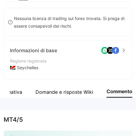
8
9
Nessuna licenza di trading sul forex trovata. Si prega di
essere consapevoli dei rischi.
Informazioni di base
Regione registrata
Seychelles
Periodo operativo
5-10 anni
Commento
normativa
Domande e risposte Wiki
Azienda
Grand Capital ltd
MT4/5