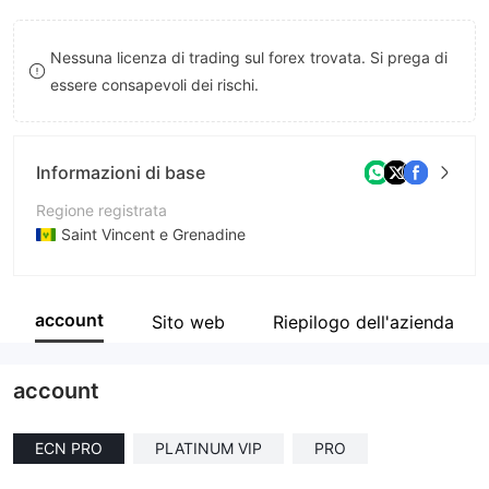
9
7
8
Nessuna licenza di trading sul forex trovata. Si prega di
8
9
essere consapevoli dei rischi.
9
Informazioni di base
Regione registrata
Saint Vincent e Grenadine
Periodo operativo
5-10 anni
account
Sito web
Riepilogo dell'azienda
Azienda
Spotx Markets Limited
account
ECN PRO
PLATINUM VIP
PRO