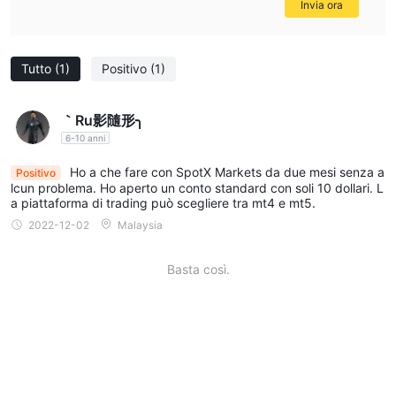
Invia ora
preoccupazioni circa il livello di protezione e controllo degli
investitori. gli operatori dovrebbero prestare attenzione quando
trattano con entità non regolamentate, in quanto non esiste
Tutto
(1)
Positivo
(1)
un'autorità di regolamentazione che sovrintende alle loro
operazioni o garantisce la conformità agli standard del settore.
｀Ru影隨形╮
Strumenti di mercato
6-10 anni
SpotX Marketsfornisce ai trader una vasta gamma di strumenti
Ho a che fare con SpotX Markets da due mesi senza a
Positivo
di trading che si estendono su diverse classi di attività,
lcun problema. Ho aperto un conto standard con soli 10 dollari. L
a piattaforma di trading può scegliere tra mt4 e mt5.
consentendo loro di accedere a più mercati e migliorare la
2022-12-02
Malaysia
Forex
diversificazione del portafoglio. con le loro offerte
, i
trader possono partecipare al mercato finanziario più grande e
Basta così.
liquido del mondo, negoziando coppie di valute e approfittando
delle fluttuazioni dei tassi di cambio.
Contratti per
oltre al forex, SpotX Markets offerte
Differenza
(CFD)
, che offrono ai trader l'opportunità di
speculare sui movimenti di prezzo di vari strumenti finanziari
senza possedere effettivamente l'attività sottostante.