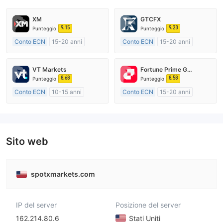
XM
GTCFX
9.15
9.23
Punteggio
Punteggio
Conto ECN
15-20 anni
Conto ECN
15-20 anni
Regolamentato in Australia
Regolamentato in Regno Unito
Market Making (MM)
Market Making (MM)
VT Markets
Fortune Prime Global
Etichetta principale MT4
Etichetta principale MT4
8.68
8.58
Punteggio
Punteggio
Conto ECN
10-15 anni
Conto ECN
15-20 anni
Regolamentato in Australia
Regolamentato in Australia
Market Making (MM)
Market Making (MM)
Etichetta principale MT4
Etichetta principale MT4
Sito web
spotxmarkets.com
IP del server
Posizione del server
162.214.80.6
Stati Uniti