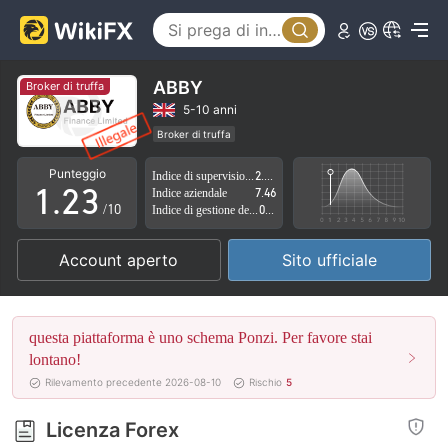
0
ABBY
Broker di truffa
0
1
5-10 anni
Broker di truffa
0
1
2
Licenza di regolamentazione sospetta
Punteggio
Indice di supervisione
2.76
Ambito dell' attività sospetto
Alto rischio potenziale
1
.
2
3
Indice aziendale
7.46
/10
Indice di gestione del rischio
0.00
2
3
4
Account aperto
Sito ufficiale
3
4
5
4
5
6
questa piattaforma è uno schema Ponzi. Per favore stai
5
6
7
lontano!
Rilevamento precedente 2026-08-10
Rischio
5
6
7
8
Licenza Forex
7
8
9