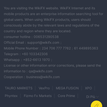
You are visiting the WikiFX website. WikiFX Internet and its
mobile products are an enterprise information searching tool for
global users. When using WikiFX products, users should
consciously abide by the relevant laws and regulations of the
country and region where they are located.
consumer hotline：006531290538
Official Email：support@wikifx.com；
Mobile Phone Number：234 706 777 7762；61 449895363
Telegram：+60 103342306
Whatsapp：+852-6613 1970；
License or other information error corrections, please send the
information to：qa@wikifx.com
Cooperation：business@wikifx.com
TAURO MARKETS
VexPro
MEGA FUSION
XPO
Phyntex
Fizmo Fx Markets
Core Prime
Di Più
FORTRESS
TRILLIUM FINANCIAL BROKER
FPM