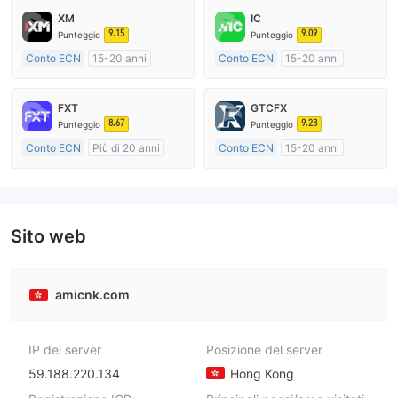
XM
IC
9.15
9.09
Punteggio
Punteggio
Conto ECN
15-20 anni
Conto ECN
15-20 anni
Regolamentato in Australia
Regolamentato in Australia
Market Making (MM)
Market Making (MM)
FXT
GTCFX
Etichetta principale MT4
Etichetta principale MT4
8.67
9.23
Punteggio
Punteggio
Conto ECN
Più di 20 anni
Conto ECN
15-20 anni
Regolamentato in Australia
Regolamentato in Regno Unito
Market Making (MM)
Market Making (MM)
Etichetta principale MT4
Etichetta principale MT4
Sito web
amicnk.com
IP del server
Posizione del server
59.188.220.134
Hong Kong