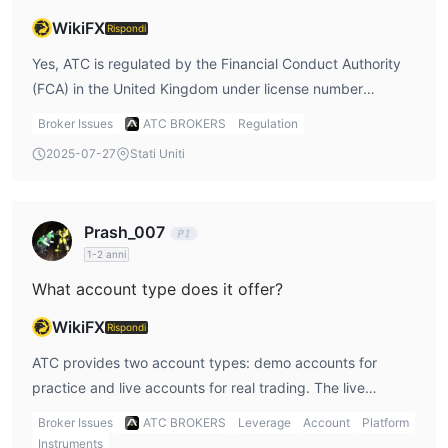
broker, soprattutto quando si tratta di fondi e transazioni
WikiFX
Rispondi
finanziarie.
Yes, ATC is regulated by the Financial Conduct Authority
Strumenti di mercato
(FCA) in the United Kingdom under license number
591361. It operates under an STP model, which helps
ATCoffre vari prodotti finanziari popolari, tra cui principalmente
Broker Issues
ATC BROKERS
Regulation
Forex, metalli e CFD
ensure transparent trade execution.
(Contratti per
Differenza
). Il trading sul
2025-07-27
Stati Uniti
Forex consente ai clienti di impegnarsi nel trading di coppie di
valute, sfruttando le fluttuazioni dei tassi di cambio. La
disponibilità di metalli, come l'oro e l'argento, offre ai trader
Prash_007
l'opportunità di diversificare i propri portafogli e speculare sui
1-2 anni
movimenti dei prezzi di queste preziose materie prime.
What account type does it offer?
inoltre, ATC offre CFD, che consentono ai trader di partecipare
ai movimenti di prezzo di vari strumenti finanziari senza
WikiFX
Rispondi
possedere le attività sottostanti. questi strumenti di mercato
ATC provides two account types: demo accounts for
forniscono ATC clienti con una serie diversificata di opzioni da
practice and live accounts for real trading. The live
esplorare e potenzialmente sfruttare le opportunità di mercato.
account requires a minimum deposit of $5,000.
Broker Issues
ATC BROKERS
Leverage
Account
Platform
Conti
Instruments