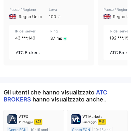
Paese / Regione
Leva
Paese / Regione
Regno Unito
100
Regno Un
IP del server
Ping
IP del server
43.***.149
192.***.15
37 ms
ATC Brokers
ATC Broke
Gli utenti che hanno visualizzato
ATC
BROKERS
hanno visualizzato anche..
ATFX
VT Markets
9.21
8.68
Punteggio
Punteggio
Conto ECN
10-15 anni
Conto ECN
10-15 anni