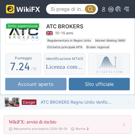
2
3
0
ATC BROKERS
4
1
Sotto supervisione
10-15 anni
5
0
2
Regolamentato in Regno Unito
Market Making (MM)
Etichetta principale MT4
Broker regionali
6
1
3
Alto rischio potenziale
Supervisione offshore
Punteggio
Identificazione MT4/5
7
.
2
4
Licenza completa
/10
8
3
5
Account aperto
Sito ufficiale
9
4
6
5
7
ATC BROKERS Regno Unito Verificato: Nessuna Presenza Fisica Trovata
Danger
6
8
WikiFX: avvisi di rischio
7
9
Rilevamento precedente 2026-08-09
Rischio
2