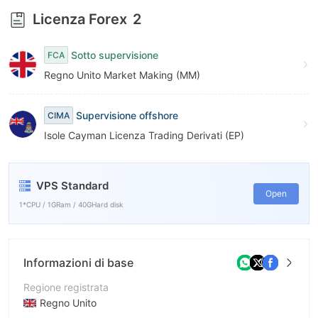
8
Licenza Forex
2
9
Sotto supervisione
FCA
Regno Unito Market Making (MM)
Supervisione offshore
CIMA
Isole Cayman Licenza Trading Derivati (EP)
VPS Standard
Open
1*CPU / 1GRam / 40GHard disk
Informazioni di base
Regione registrata
Regno Unito