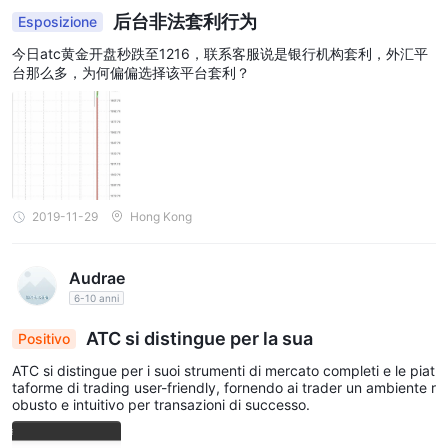
con queste piattaforme di trading, ATC garantisce che i trader
后台非法套利行为
Esposizione
abbiano accesso a una tecnologia solida e un'esperienza di
今日atc黄金开盘秒跌至1216，联系客服说是银行机构套利，外汇平
trading senza soluzione di continuità, consentendo loro di
台那么多，为何偏偏选择该平台套利？
prendere decisioni informate ed eseguire operazioni in modo
efficiente.
Consulta la tabella comparativa delle piattaforme di trading di
seguito:
Si prega di notare che la disponibilità delle piattaforme di
trading può variare in base al broker e al tipo di conto. Si
2019-11-29
Hong Kong
consiglia sempre di visitare i siti Web ufficiali dei broker per le
informazioni più aggiornate e accurate relative alle loro
Audrae
piattaforme di trading.
6-10 anni
Depositi e prelievi
ATC si distingue per la sua
Positivo
ATCoffre diversi metodi convenienti per depositare e prelevare
ATC si distingue per i suoi strumenti di mercato completi e le piat
fondi dai conti di trading. i clienti possono scegliere di
taforme di trading user-friendly, fornendo ai trader un ambiente r
bonifici bancari, Visa,
obusto e intuitivo per transazioni di successo.
depositare fondi tramite
MasterCard, Skrill Wallet e Union Pay
.