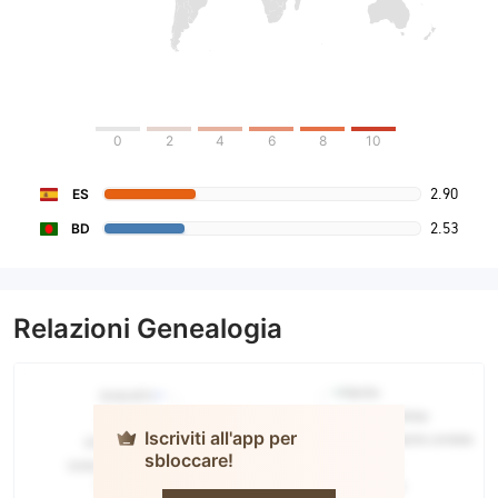
0
2
4
6
8
10
2.90
ES
2.53
BD
Relazioni Genealogia
Iscriviti all'app per
sbloccare!
ATC
BROKERS