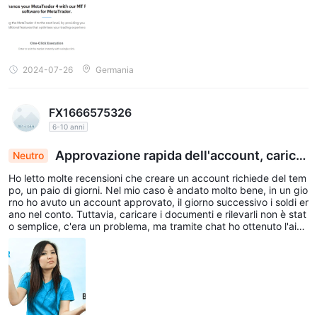
Queste opzioni offrono flessibilità e facilità d'uso per i clienti in
diverse regioni. Le valute accettate per depositi e prelievi sono
USD, EUR e GBP
, consentendo agli operatori di effettuare
transazioni nella loro valuta preferita. Il requisito minimo di
2024-07-26
Germania
deposito è $/€/£5.000.
ATCdeposito minimo rispetto ad altri broker
FX1666575326
depositi, bonifico bancario non richiede
Per
6-10 anni
commissioni
le carte di debito e i portafogli elettronici
,
Approvazione rapida dell'account, carica
Neutro
Skrill addebitano il 2,9%
commissioni di transazione; Per i
mento accidentato dei documenti: il supporto ch
Ho letto molte recensioni che creare un account richiede del tem
prelievi, il bonifico bancario internazionale addebita $ 40 / € 30
at viene in soccorso
po, un paio di giorni. Nel mio caso è andato molto bene, in un gio
/ £ 25, la carta di debito non richiede commissioni e gli e-wallet
rno ho avuto un account approvato, il giorno successivo i soldi er
Skrill addebitano una commissione di transazione dell'1,0%,
ano nel conto. Tuttavia, caricare i documenti e rilevarli non è stat
o semplice, c'era un problema, ma tramite chat ho ottenuto l'aiut
Faster Payment addebita £ 10 (solo per i residenti nel Regno
o giusto.
1-2
Unito). La richiesta di prelievo verrà elaborata all'interno
giorni lavorativi
.
Assistenza clienti