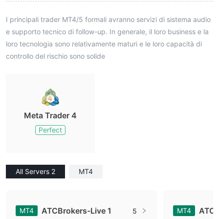
I principali trader MT4/5 formali avranno servizi di sistema audio
e supporto tecnico di follow-up. In generale, il loro business e la
loro tecnologia sono relativamente maturi e le loro capacità di
controllo del rischio sono solide
Meta Trader 4
Perfect
All Servers 2
MT4
ATCBrokers-Live 1
ATCB
MT4
MT4
5