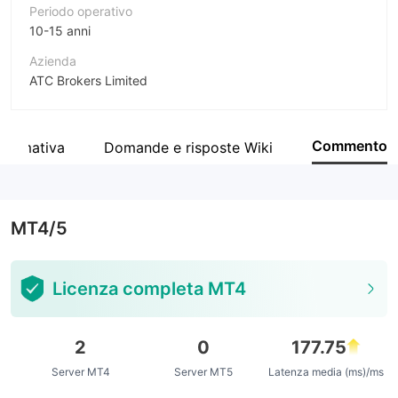
Periodo operativo
10-15 anni
Azienda
ATC Brokers Limited
Abbreviazione
ATC BROKERS
Commento
normativa
Domande e risposte Wiki
Impiegato di azienda
--
MT4/5
Licenza completa MT4
2
0
177.75
Server MT4
Server MT5
Latenza media (ms)/ms