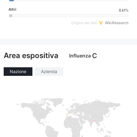
Altri
0.61%
Origine dei dati
WikiResearch
Area espositiva
C
Influenza
Nazione
Azienda