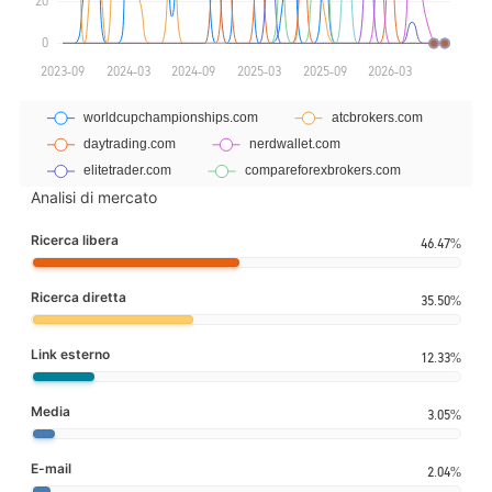
Analisi di mercato
Ricerca libera
46.47%
Ricerca diretta
35.50%
Link esterno
12.33%
Media
3.05%
E-mail
2.04%