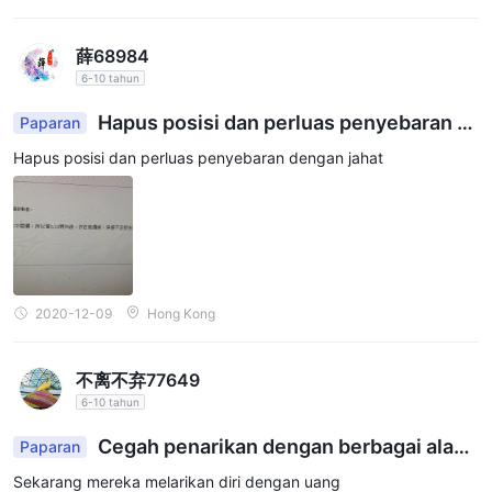
emily.diu@successfn.com. Seperti lembaga sebelumnya, tidak
ada nomor telepon yang diberikan.
薛68984
實德金銀投資有限公司, berlisensi di bawah Lisensi Tipe AA
6-10 tahun
dengan nomor lisensi 003, adalah lembaga berlisensi yang
Hapus posisi dan perluas penyebaran d
Paparan
menangani investasi emas dan perak. Tanggal efektif, tanggal
engan jahat
kedaluwarsa, alamat email, situs web, dan nomor telepon untuk
Hapus posisi dan perluas penyebaran dengan jahat
institusi ini tidak disediakan dalam informasi yang diberikan.
perlu dicatat bahwa ada peringatan yang terkait dengan
Success Finance . wikifx telah menerima enam keluhan tentang
broker ini dalam tiga bulan terakhir, yang mengindikasikan
potensi risiko. selain itu, status pengaturan agn056 ditandai
2020-12-09
Hong Kong
sebagai dicabut, yang selanjutnya menekankan perlunya
kehati-hatian. lebih lanjut, informasi menunjukkan bahwa broker
ini tidak memiliki perangkat lunak perdagangan, yang juga
不离不弃77649
harus dipertimbangkan.
6-10 tahun
Instrumen Pasar
Cegah penarikan dengan berbagai alasa
Paparan
n.
Success Financeadalah lembaga keuangan yang menawarkan
Sekarang mereka melarikan diri dengan uang