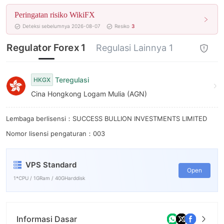
7
Peringatan risiko WikiFX
8
Deteksi sebelumnya 2026-08-07
Resiko
3
9
Regulator Forex 1
Regulasi Lainnya 1
Teregulasi
HKGX
Cina Hongkong Logam Mulia (AGN)
Lembaga berlisensi：SUCCESS BULLION INVESTMENTS LIMITED
Nomor lisensi pengaturan：003
VPS Standard
Open
1*CPU / 1GRam / 40GHarddisk
Informasi Dasar