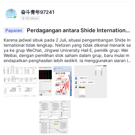
masing-masing pasar. Mereka memberikan indikasi likuiditas
dan biaya transaksi yang terkait dengan perdagangan
奋斗青年97241
komoditas ini di pasar lokal London.
6-10 tahun
Perdagangan antara Shide International
Biaya
Paparan
Black Platform dan Jingwei University Hall
Karena jadwal sibuk pada 2 Juli, situasi pengembangan Shide In
Biaya yang terkait dengan layanan tersebut termasuk tarif
ternational tidak lengkap. Netizen yang tidak dikenal menarik sa
0,13%
komisi yang dapat dinegosiasikan, materai di
dari nilai
ya ke grup WeChat, Jingwei University Hall E, pemilik grup: Wei
kotor, retribusi transaksi dibayarkan ke SFC dan FRC, biaya
Weibai, dengan pemilihan stok saham dalam grup, baru mulai m
endapatkan penghasilan lebih sedikit. Ia menggunakan siaran la
perdagangan dibayarkan ke HKEx, biaya kliring mulai dari
ngsung Balai Universitas Jingwei di http://pb.abenben.com/v/yu
HK$6 hingga HK$300, dan retribusi I/C yang ditangguhkan.
0p2 untuk siaran langsung. Ada tiga guru di ruang siaran langsu
ng (Wei Yibo, Wang Jiaming, Tang Xinyue), yang akan memprom
Layanan nominee dan settlement meliputi biaya pengiriman SI,
osikan perekrutan pribadi di masa depan. Dana itu menggandak
biaya scrip untuk pendaftaran, waran saham &
an stok. Setelah itu, pasar saham tidak baik, bawa semua orang
ke dalam operasi indeks saham, gandakan dana dan kemudian
bonus/pengumpulan dividen tunai, bea meterai akta
masukkan pasar saham untuk berpartisipasi dalam klaimnya unt
pengalihan, biaya penitipan saham, penarikan saham fisik,
uk menggandakan rencana. Komisaris Shide layanan pelanggan
yang disarankan: Zhou Qin, menangani setoran akun, total RMB
berlangganan waran/hak/penawaran terbuka/penawaran
10.000 yuan (50000,00) yuan, pada sore hari 21 Juni, 2019 ope
preferensial, Pembiayaan IPO, dan biaya lain-lain seperti cek
rasi pendek DAX1906, hasilnya melonjak 94 poin, akun platform
orang-orang dari juta yuan (50000,00) yuan, Terpaksa menutup
yang dikembalikan dan biaya pengiriman uang berdasarkan
posisi, semua kerugian selesai, jumlahnya nol. Setelah itu, saya
biaya bank terkait.
memeriksa di Baidu bahwa beberapa teman menyampaikan kab