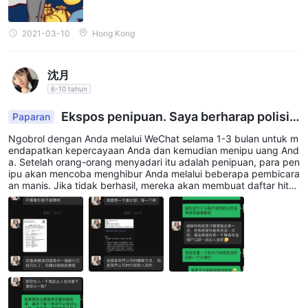
kategori lain dari instrumen pasar yang disediakan oleh Success
Finance adalah pinjaman. pinjaman dapat berfungsi sebagai
2021-03-10
Hong Kong
sarana pembiayaan bagi individu dan bisnis, memungkinkan
mereka untuk memenuhi kebutuhan keuangan mereka atau
沈月
mengejar peluang investasi. Success Finance menawarkan
6-10 tahun
berbagai jenis pinjaman, seperti pinjaman pribadi, pinjaman
bisnis, dan pinjaman hipotek, melayani berbagai persyaratan
Ekspos penipuan. Saya berharap polisi d
Paparan
apat menangkap mereka semua ...
pinjaman.
Ngobrol dengan Anda melalui WeChat selama 1-3 bulan untuk m
VALUTA ASING (Valas):
endapatkan kepercayaan Anda dan kemudian menipu uang And
a. Setelah orang-orang menyadari itu adalah penipuan, para pen
Success Financemenawarkan berbagai instrumen valuta asing
ipu akan mencoba menghibur Anda melalui beberapa pembicara
(valas), memungkinkan investor untuk memperdagangkan
an manis. Jika tidak berhasil, mereka akan membuat daftar hita
m dan menghapus u. Hong Kong adalah rumah bagi penipuan se
pasangan mata uang yang berbeda. pasar forex memberikan
karang.
peluang bagi investor untuk berspekulasi pada nilai tukar yang
berfluktuasi antara berbagai mata uang. Success Finance
menawarkan pasangan mata uang utama seperti eur/usd,
gbp/usd, usd/jpy, serta pasangan mata uang lainnya termasuk
eur/jpy, eur/gbp, gbp/jpy, dan eur/cnh.
MINYAK MENTAH: