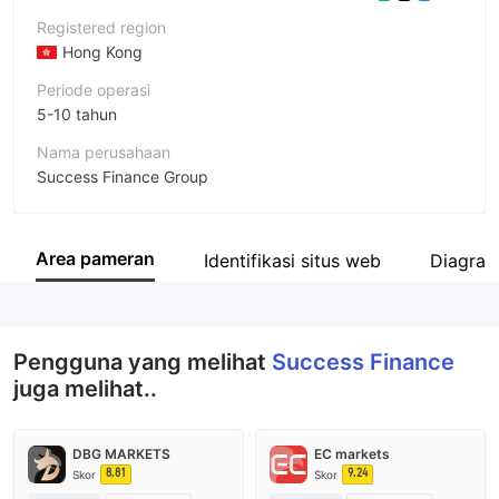
Registered region
Hong Kong
Periode operasi
5-10 tahun
Nama perusahaan
Success Finance Group
Singkatan
Success Finance
Area pameran
Identifikasi situs web
Diagram
Karyawan perusahaan
--
Pengguna yang melihat
Success Finance
juga melihat..
DBG MARKETS
EC markets
8.81
9.24
Skor
Skor