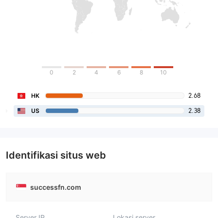
0
2
4
6
8
10
2.68
HK
2.38
US
Identifikasi situs web
successfn.com
Server IP
Lokasi server