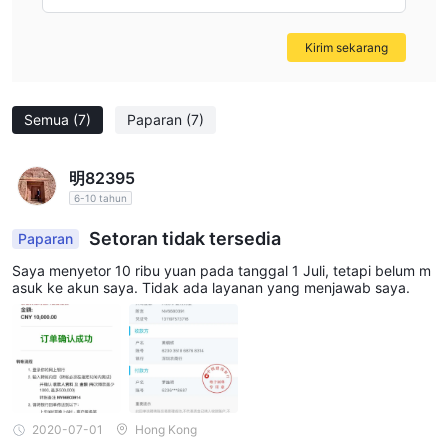
adalah Success Finance sah?
Kirim sekarang
Success Financeadalah lembaga keuangan yang beroperasi di
hong kong. itu terdiri dari tiga lembaga berlisensi: sukses
berjangka dan valuta asing terbatas, sekuritas sukses terbatas,
Semua
(7)
Paparan
(7)
dan 實德金銀投資有限公司. setiap lembaga diatur oleh komisi
sekuritas dan berjangka hong kong.
明82395
Success Futures and Foreign Exchange Limited, yang berlisensi
6-10 tahun
di bawah AGN056, telah dicabut status peraturannya.
Setoran tidak tersedia
Paparan
Lembaga ini terlibat dalam perdagangan valuta asing dengan
leverage. Tanggal efektif lisensi adalah 6 Desember 2005.
Saya menyetor 10 ribu yuan pada tanggal 1 Juli, tetapi belum m
asuk ke akun saya. Tidak ada layanan yang menjawab saya.
Alamat email kontak untuk institusi ini adalah
agnesc@successug.com. Namun, tidak ada nomor telepon
yang tersedia.
Success Securities Limited, yang dilisensikan di bawah AEZ190,
melampaui ruang lingkup bisnisnya yang dilisensikan untuk
menangani sekuritas. Tanggal efektif lisensi adalah 4 Januari
2020-07-01
Hong Kong
2005. Alamat email kontak untuk institusi ini adalah