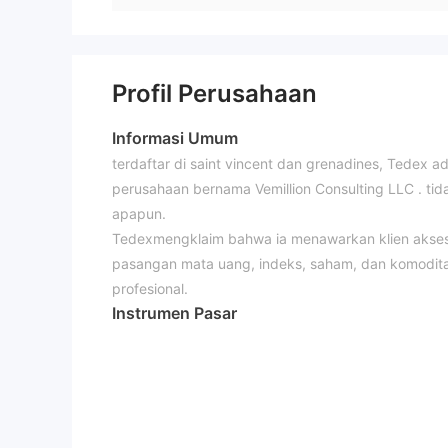
Profil Perusahaan
Informasi Umum
terdaftar di saint vincent dan grenadines, Tedex ad
perusahaan bernama Vemillion Consulting LLC . ti
apapun.
Tedexmengklaim bahwa ia menawarkan klien akses 
pasangan mata uang, indeks, saham, dan komodita
profesional.
Instrumen Pasar
Tedexhypes bahwa ia menawarkan kesempatan untu
perdagangan. lebih dari 50 pasangan mata uang, 1
broker ini.
Jenis Akun
Tersedia tiga akun perdagangan dengan pedagang ec