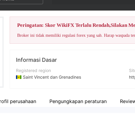
Peringatan: Skor WikiFX Terlalu Rendah,Silakan M
Broker ini tidak memiliki regulasi forex yang sah. Harap waspada te
Informasi Dasar
Registered region
Si
Saint Vincent dan Grenadines
htt
Periode operasi
2-5 tahun
rofil perusahaan
Pengungkapan peraturan
Revie
Nama perusahaan
Vemillion Consulting LLC