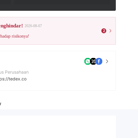
enghindar!
2026-08-07
2
rhadap risikonya!
tus Perusahaan
ps://tedex.co
w