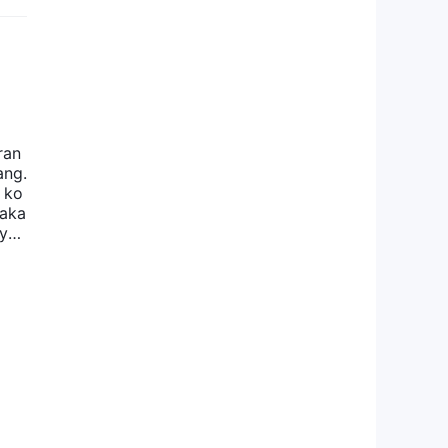
x
n,
ran
ang.
 ko
 aka
aya