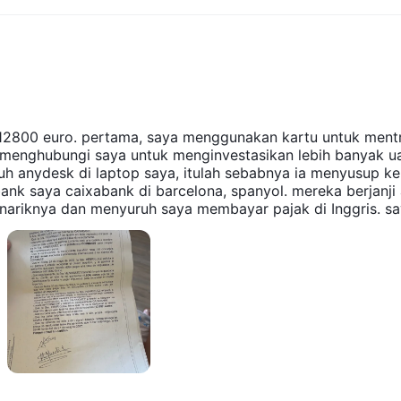
tuk membantu kliennya dengan cepat mengenal perdagangan fore
an perdagangan termasuk cara perdagangan, strategi perdaganga
 12800 euro. pertama, saya menggunakan kartu untuk ment
ntak, meminta Anda untuk mengisi beberapa detail, lalu menunggu
 menghubungi saya untuk menginvestasikan lebih banyak u
 anydesk di laptop saya, itulah sebabnya ia menyusup ke
k saya caixabank di barcelona, ​​spanyol. mereka berjanji
enariknya dan menyuruh saya membayar pajak di Inggris. s
nyadari bahwa saya telah ditipu