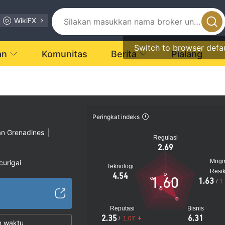
WikiFX
Switch to browser defa
an
Komunitas
Berita
Pialang
Peringkat indeks
an Grenadines
|
Regulasi
2.69
Mng
curigai
Teknologi
Resi
encurigakan
4.54
1.60
1.63
/
1
gi
Reputasi
Bisnis
2.35
6.31
/
1.07
n waktu