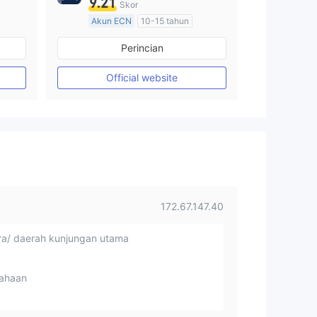
9.21
Skor
Akun ECN
10-15 tahun
Diatur di Australia
Perincian
Market Maker (MM)
Lisensi Penuh MT4
Official website
172.67.147.40
a/ daerah kunjungan utama
ahaan