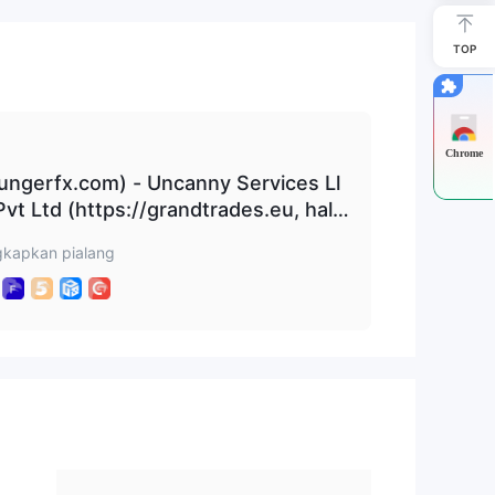
at
i.
TOP
l
Chrome
ungerfx.com) - Uncanny Services Ll
vt Ltd (https://grandtrades.eu, hala
sa.
alaman web https://webtrader.tedex.c
kapkan pialang
der.com) - Global Success Managemen
successmanagement.com. www.gig -os.c
an.