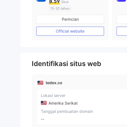
8.59
Skor
15-20 tahun
Diatur di Australia
Perincian
Market Maker (MM)
Penelitian mandiri
Official website
Identifikasi situs web
tedex.co
Lokasi server
Amerika Serikat
Tanggal pembuatan domain
--