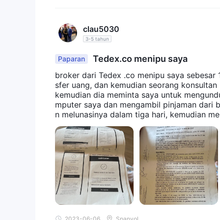
penarikan lebih rendah dari $100.
Sumber Daya Pendidikan
clau5030
Tedexmenawarkan beberapa sumber pendidikan un
3-5 tahun
dan cfd. mereka memasukkan beberapa pengetahu
Tedex.co menipu saya
Paparan
serta kalender ekonomi, berita pasar, dan grafik.
Dukungan Pelanggan
broker dari Tedex .co menipu saya sebesar
Anda dapat menghubungi Tedex melalui formulir ko
sfer uang, dan kemudian seorang konsultan
kemudian dia meminta saya untuk mengunduh
untuk terhubung.
mputer saya dan mengambil pinjaman dari ban
n melunasinya dalam tiga hari, kemudian m
mentransfer 1500 euro ke sana, dan saya me
2023-06-06
Spanyol