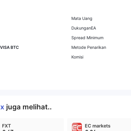
Mata Uang
DukunganEA
Spread Minimum
 VISA BTC
Metode Penarikan
Komisi
ex
juga melihat..
FXT
EC markets