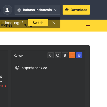
Bahasa Indonesia
Download
ult language?
Switch
EXPO
Pasar
Kontak
https://tedex.co
mt
ko
.34