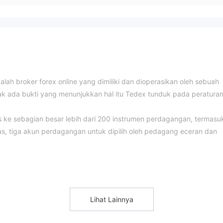
alah broker forex online yang dimiliki dan dioperasikan oleh sebuah
dak ada bukti yang menunjukkan hal itu Tedex tunduk pada peratura
ke sebagian besar lebih dari 200 instrumen perdagangan, termasu
s, tiga akun perdagangan untuk dipilih oleh pedagang eceran dan
k berdagang dengan 5 kategori aset lebih dari 200 produk
4 indeks, 150 saham, dan 14 komoditas tersedia dengan platform
Lihat Lainnya
eran dan profesional, yaitu Standar, Profesional, dan Elite.