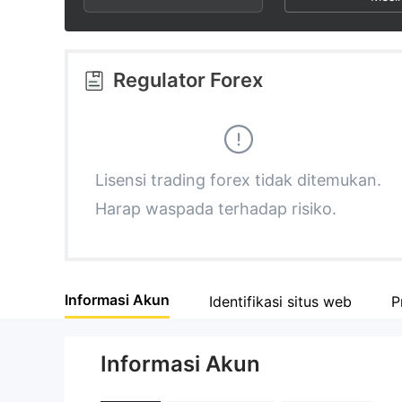
2
7
1
3
8
2
Regulator Forex
4
9
3
5
4
Lisensi trading forex tidak ditemukan.
Harap waspada terhadap risiko.
6
5
7
6
Informasi Akun
Identifikasi situs web
P
8
7
Informasi Akun
9
8