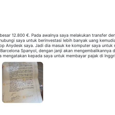
erlebih dahulu.
aket bonus selamat datang, dengan ketiga akun perdagangan berla
mbutan 15%, dan akun elit menawarkan jumlah dua kali lipat, hingg
besar 12.800 €. Pada awalnya saya melakukan transfer de
ubungi saya untuk berinvestasi lebih banyak uang kemudi
edia, Tedex menawarkan kliennya webtrader, bukan platform
op Anydesk saya. Jadi dia masuk ke komputer saya untuk 
 Barcelona Spanyol, dengan janji akan mengembalikannya d
ia mengatakan kepada saya untuk membayar pajak di Inggri
menyadari bahwa saya telah ditipu.
a untuk melakukan setoran dan penarikan: visa, mastercard, trans
 mata uang lain, dan biaya setoran melalui Kartu Kredit, Transfer
lah $100 atau nilai setara pada mata uang lainnya. biaya penarikan
da bank, dan penarikan melalui bitcoin, menurut Tedex , tidak memu
asi jika akun perdagangan memiliki saldo negatif, permintaan