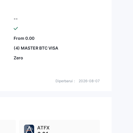
--
From 0.00
(4) MASTER BTC VISA
Zero
Diperbarui：
2026-08-07
ATFX