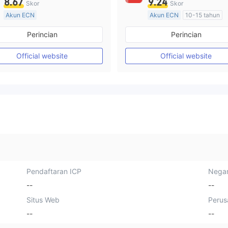
8.67
9.24
Skor
Skor
Akun ECN
Akun ECN
10-15 tahun
Lebih dari 20 tahun
Diatur di Australia
Perincian
Perincian
Diatur di Australia
Market Maker (MM)
Market Maker (MM)
Lisensi Penuh MT4
Official website
Official website
Lisensi Penuh MT4
Pendaftaran ICP
Negar
--
--
Situs Web
Perus
--
--