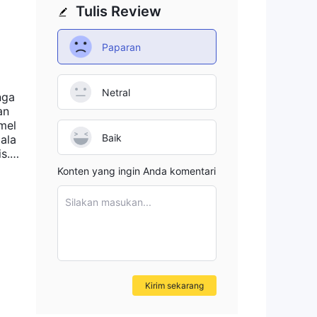
Tulis Review
Paparan
ku.
a
Netral
nga
an
mel
Baik
ala
s.
Konten yang ingin Anda komentari
fer
Silakan masukan...
ngut
Kirim sekarang