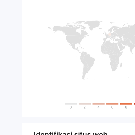
0
2
4
6
8
Identifikasi situs web