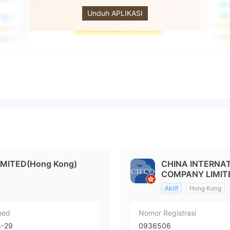
Kong)
Unduh APLIKASI
Company
Limited
IMITED(Hong Kong)
CHINA INTERNA
COMPANY LIMIT
Aktif
Hong Kong
hed
Nomor Registrasi
8-29
0936506