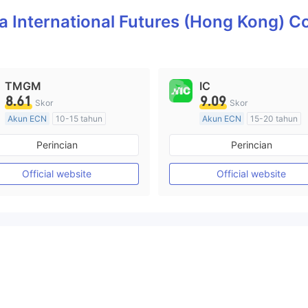
a International Futures (Hong Kong) 
TMGM
IC
8.61
9.09
Skor
Skor
Akun ECN
10-15 tahun
Akun ECN
15-20 tahun
Diatur di Australia
Diatur di Australia
Perincian
Perincian
Market Maker (MM)
Market Maker (MM)
Lisensi Penuh MT4
Lisensi Penuh MT4
Official website
Official website