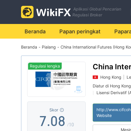
0
1
Aplikasi Global Pencarian
1
2
Regulasi Broker
2
3
Beranda
Papan peringkat
Papar
Beranda
-
Pialang
-
China International Futures (Hong 
3
4
4
5
China Inte
Regulasi lengka
Futures (
Hong Kong
|
Le
5
6
Company L
Diatur di Hong Kong
Lisensi Derivatif 
|
6
7
Penelitian mandiri
|
Lingkup Bisnis M
|
Skor
7
.
0
8
Website
/10
Mesi