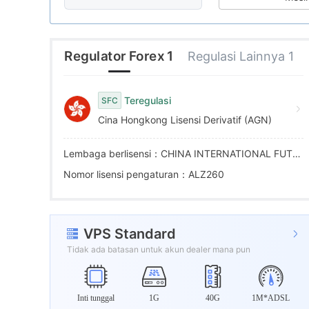
8
1
9
9
2
Regulator Forex 1
Regulasi Lainnya 1
3
Teregulasi
SFC
Cina Hongkong Lisensi Derivatif (AGN)
4
Lembaga berlisensi：CHINA INTERNATIONAL FUTURES (HONG KONG) COMPANY LIMITED
5
Nomor lisensi pengaturan：ALZ260
6
VPS Standard
7
Tidak ada batasan untuk akun dealer mana pun
8
Inti tunggal
1G
40G
1M*ADSL