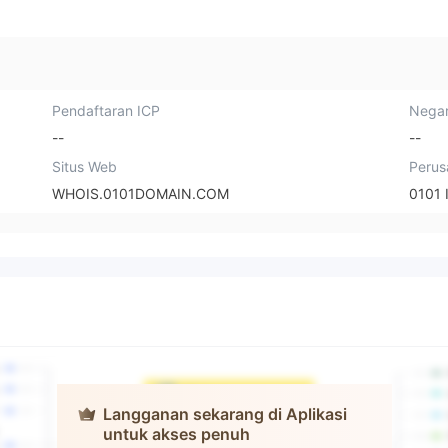
Pendaftaran ICP
Negar
--
--
Situs Web
Perus
WHOIS.0101DOMAIN.COM
0101 
China
Langganan sekarang di Aplikasi
International
untuk akses penuh
Futures (Hong