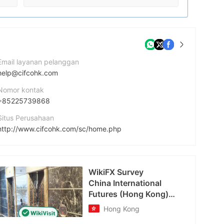
Email layanan pelanggan
help@cifcohk.com
Nomor kontak
+85225739868
Situs Perusahaan
http://www.cifcohk.com/sc/home.php
Alamat perusahaan
香港铜锣湾告士打道255-257号信和广场29楼2903室
WikiFX Survey
QQ
China International
614197203
Futures (Hong Kong)
Company Limited
Hong Kong