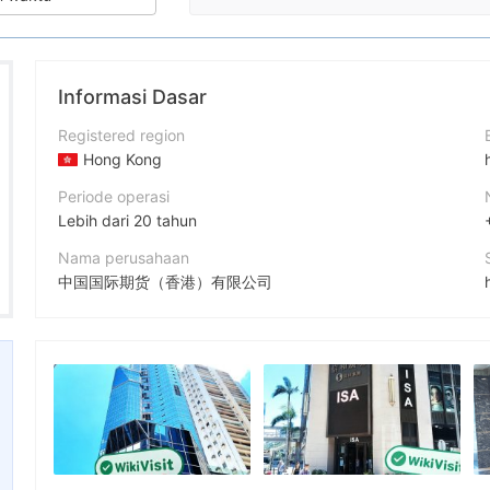
Informasi Dasar
Registered region
Hong Kong
Periode operasi
Lebih dari 20 tahun
Nama perusahaan
中国国际期货（香港）有限公司
Singkatan
China International Futures (Hong Kong) Company Limited
Karyawan perusahaan
--