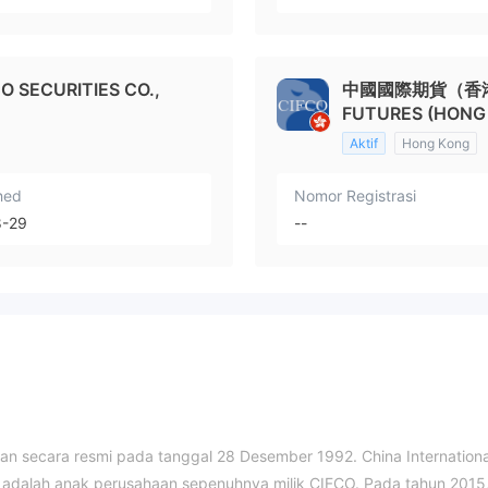
ECURITIES CO.,
中國國際期貨（香港）有
FUTURES (HONG
Aktif
Hong Kong
hed
Nomor Registrasi
8-29
--
rikan secara resmi pada tanggal 28 Desember 1992. China Internationa
adalah anak perusahaan sepenuhnya milik CIFCO. Pada tahun 2015