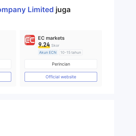
Company Limited
juga
EC markets
9.24
Skor
Akun ECN
10-15 tahun
Diatur di Australia
Perincian
Market Maker (MM)
Lisensi Penuh MT4
Official website