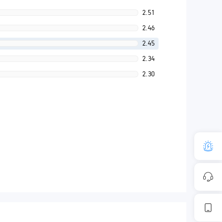
2.51
2.46
2.45
2.34
2.30