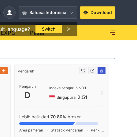
Bahasa Indonesia
Download
ult language?
Switch
EXPO
Pasar
Pengaruh
Kontak
Pengaruh
+852
Indeks pengaruh NO.1
D
http
2.51
Singapura
p
香港铜
Lebih baik dari
70.80%
broker
场29
Area pameran
Statistik Pencarian
Periklanan
Indeks Medi