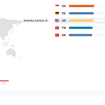
SG
DE
Amerika Serikat
US
TW
HK
10