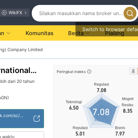
WikiFX
Switch to browser defa
an
Komunitas
Berita
Pialang
Kong) Company Limited
rnational
Peringkat indeks
Hong Kong)
bih dari 20 tahun
Regulasi
imited
7.08
(AGN)
Mngmt
Teknologi
Resiko
6.50
7.08
8.35
encurigakan
http://www.cifcohk.com/sc/home.php
Reputasi
Bisnis
5.01
7.97
n waktu