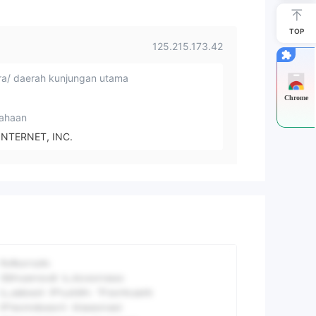
TOP
125.215.173.42
a/ daerah kunjungan utama
Chrome
ahaan
INTERNET, INC.