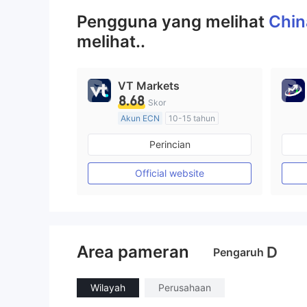
Pengguna yang melihat
Chin
melihat..
VT Markets
8.68
Skor
Akun ECN
10-15 tahun
Diatur di Australia
Perincian
Market Maker (MM)
Lisensi Penuh MT4
Official website
Area pameran
D
Pengaruh
Wilayah
Perusahaan