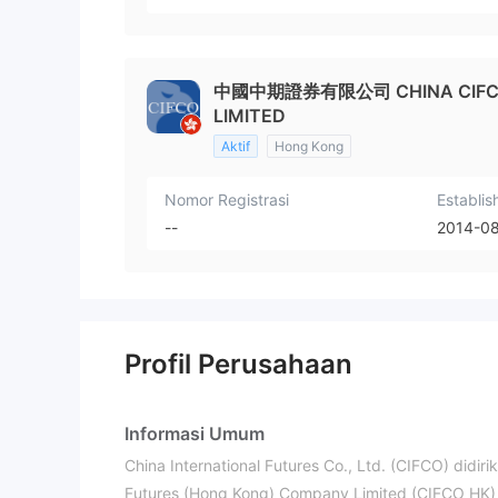
中國中期證券有限公司 CHINA CIFCO S
LIMITED
Aktif
Hong Kong
Nomor Registrasi
Establis
--
2014-0
Profil Perusahaan
Informasi Umum
China International Futures Co., Ltd. (CIFCO) didi
Futures (Hong Kong) Company Limited (CIFCO HK) 