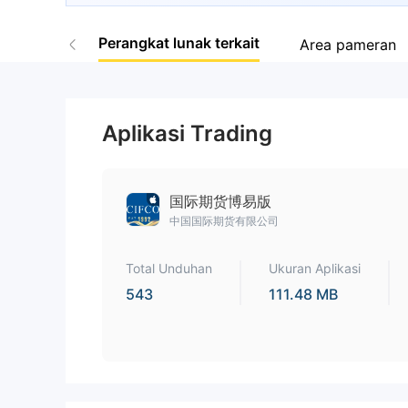
9
Perangkat lunak terkait
Area pameran
Aplikasi Trading
国际期货博易版
中国国际期货有限公司
Total Unduhan
Ukuran Aplikasi
543
111.48 MB